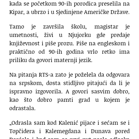
kada se početkom 90-ih porodica preselila na
Kipar, a ubrzo i u Sjedinjene Američke Države.
Tamo je završila školu, magistar je
umetnosti, živi u Njujorku gde predaje
književnost i piše prozu. Piše na engleskom i
praktično od 90-ih godina vrlo retko ima
priliku da govori maternji jezik.
Na pitanja RTS-a zato je poželela da odgovara
na srpskom, dosta stidljivo pitajući da li je
ispravno izgovorila. A govori sasvim dobro,
kao što dobro pamti grad u kojem je
odrastala.
„Odrasla sam kod Kalenić pijace i sećam se i
Topčidera i Kalemegdana i Dunava pored