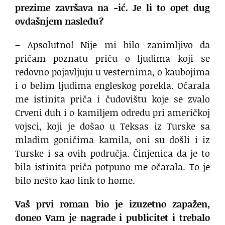
prezime završava na -ić. Je li to opet dug
ovdašnjem nasleđu?
– Apsolutno! Nije mi bilo zanimljivo da
pričam poznatu priču o ljudima koji se
redovno pojavljuju u vesternima, o kaubojima
i o belim ljudima engleskog porekla. Očarala
me istinita priča i čudovištu koje se zvalo
Crveni duh i o kamiljem odredu pri američkoj
vojsci, koji je došao u Teksas iz Turske sa
mladim goničima kamila, oni su došli i iz
Turske i sa ovih područja. Činjenica da je to
bila istinita priča potpuno me očarala. To je
bilo nešto kao link to home.
Vaš prvi roman bio je izuzetno zapažen,
doneo Vam je nagrade i publicitet i trebalo