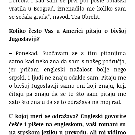
Dorćola i kad sam se prvi put posle odlaska
vratila u Beograd, iznenadilo me koliko sam
se sećala grada“, navodi Tea Obreht.
Koliko često Vas u Americi pitaju o bivšoj
Jugoslaviji?
– Ponekad. Suočavam se s tim pitanjima
samo kad neko zna da sam s našeg područja,
jer pričam engleski nažalost bolje nego
srpski, i ljudi ne znaju odakle sam. Pitaju me
o bivšoj Jugoslaviji samo oni koji znaju, koji
čitaju pa znaju da se to što sam pitaju me
zato što znaju da se to odražava na moj rad.
U kojoj meri se odražava? Engleski govorite
češće i pišete na engleskom, Vaši romani su
na srpskom jeziku u prevodu. Ali mi vidimo