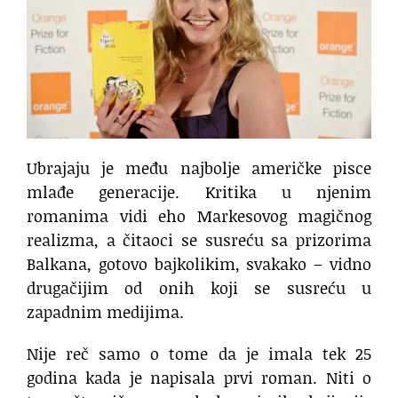
Ubrajaju je među najbolje američke pisce
mlađe generacije. Kritika u njenim
romanima vidi eho Markesovog magičnog
realizma, a čitaoci se susreću sa prizorima
Balkana, gotovo bajkolikim, svakako – vidno
drugačijim od onih koji se susreću u
zapadnim medijima.
Nije reč samo o tome da je imala tek 25
godina kada je napisala prvi roman. Niti o