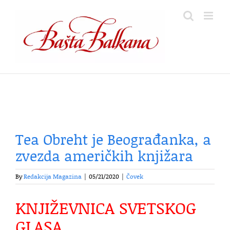
Skip
to
content
Tea Obreht je Beograđanka, a
zvezda američkih knjižara
By
Redakcija Magazina
|
05/21/2020
|
Čovek
KNJIŽEVNICA SVETSKOG
GLASA