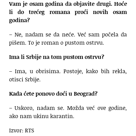
Vam je osam godina da objavite drugi. Hoće
li do trećeg romana proći novih osam
godina?
– Ne, nadam se da neće. Već sam počela da
pišem. To je roman o pustom ostrvu.
Ima li Srbije na tom pustom ostrvu?
– Ima, u obrisima. Postoje, kako bih rekla,
otisci Srbije.
Kada ćete ponovo doći u Beograd?
– Uskoro, nadam se. Možda već ove godine,
ako nam ukinu karantin.
Izvor: RTS