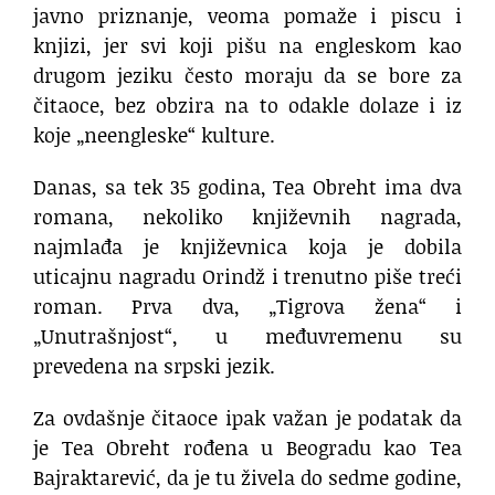
javno priznanje, veoma pomaže i piscu i
knjizi, jer svi koji pišu na engleskom kao
drugom jeziku često moraju da se bore za
čitaoce, bez obzira na to odakle dolaze i iz
koje „neengleske“ kulture.
Danas, sa tek 35 godina, Tea Obreht ima dva
romana, nekoliko književnih nagrada,
najmlađa je književnica koja je dobila
uticajnu nagradu Orindž i trenutno piše treći
roman. Prva dva, „Tigrova žena“ i
„Unutrašnjost“, u međuvremenu su
prevedena na srpski jezik.
Za ovdašnje čitaoce ipak važan je podatak da
je Tea Obreht rođena u Beogradu kao Tea
Bajraktarević, da je tu živela do sedme godine,