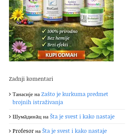
Zadnji komentari
Танасије
на
Zašto je kurkuma predmet
brojnih istraživanja
Шумaдинaц
на
Šta je svest i kako nastaje
Profesor
на
Šta je svest i kako nastaje