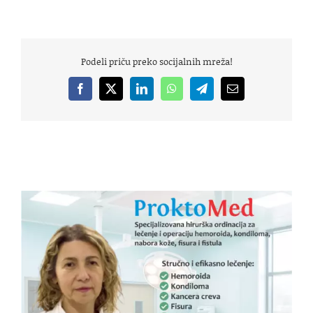
Podeli priču preko socijalnih mreža!
Facebook
X
LinkedIn
WhatsApp
Telegram
Email