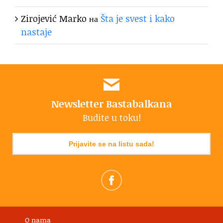
Zirojević Marko
на
Šta je svest i kako
nastaje
Newsletter Bastabalkana
Budite u toku!
Prijavite se na listu sada!
O nama