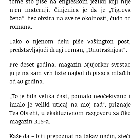
tome što piše na engleskom jeziku koji nije
njen maternji. Činjenica je da je „Tigrova
žena“, bez obzira na sve te okolnosti, čudo od
romana.
Tako o njenom delu piše Vašington post,
predstavljajući drugi roman, „Unutrašnjost“.
Pre deset godina, magazin Njujorker svrstao
ju je na sam vrh liste najboljih pisaca mlađih
od 40 godina.
„To je bila velika čast, pomalo neočekivano i
imalo je veliki uticaj na moj rad“, priznaje
Tea Obreht, u ekskluzivnom razgovoru za Oko
magazin RTS-a.
Kaže da – biti prepoznat na takav način, steći