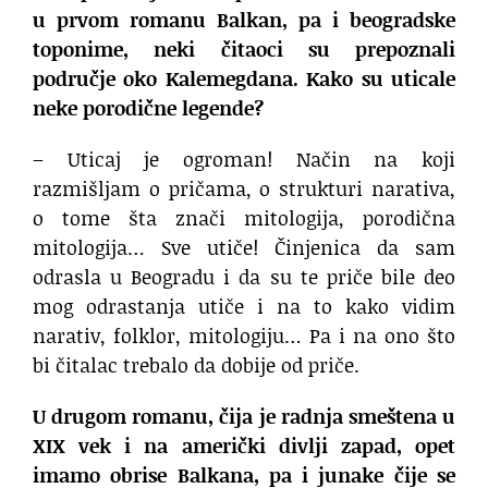
u prvom romanu Balkan, pa i beogradske
toponime, neki čitaoci su prepoznali
područje oko Kalemegdana. Kako su uticale
neke porodične legende?
– Uticaj je ogroman! Način na koji
razmišljam o pričama, o strukturi narativa,
o tome šta znači mitologija, porodična
mitologija… Sve utiče! Činjenica da sam
odrasla u Beogradu i da su te priče bile deo
mog odrastanja utiče i na to kako vidim
narativ, folklor, mitologiju… Pa i na ono što
bi čitalac trebalo da dobije od priče.
U drugom romanu, čija je radnja smeštena u
XIX vek i na američki divlji zapad, opet
imamo obrise Balkana, pa i junake čije se