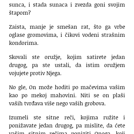
sunca, i stada sunaca i zvezda goni svojim
štapom?
Zaista, manje je smešan rat, što ga vrbe
oglase gromovima, i čikovi vodeni strašnim
kondorima.
Skovali ste oružje, kojim satirete jedan
drugog, pa ste ustali, da istim oružjem
vojujete protiv Njega.
No gle, On može hoditi po mačevima vašim
kao po mekoj mahovini. Niti se on plaši
vaših tvrđava više nego vaših grobova.
Izumeli ste sitne reči, kojima ružite i
ponižavate jedan drugog, pa mislite, da ćete
vašim sitnim rečima poniziti Onoga, koji