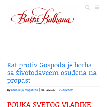
Skip
to
content
Rat protiv Gospoda je borba
sa životodavcem osuđena na
propast
By
Redakcija Magazina
|
06/14/2020
|
Duhovnost
POUKA SVETOG VLADIKE