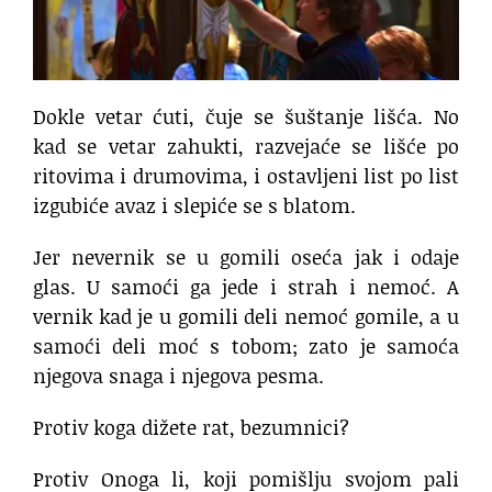
Dokle vetar ćuti, čuje se šuštanje lišća. No
kad se vetar zahukti, razvejaće se lišće po
ritovima i drumovima, i ostavljeni list po list
izgubiće avaz i slepiće se s blatom.
Jer nevernik se u gomili oseća jak i odaje
glas. U samoći ga jede i strah i nemoć. A
vernik kad je u gomili deli nemoć gomile, a u
samoći deli moć s tobom; zato je samoća
njegova snaga i njegova pesma.
Protiv koga dižete rat, bezumnici?
Protiv Onoga li, koji pomišlju svojom pali