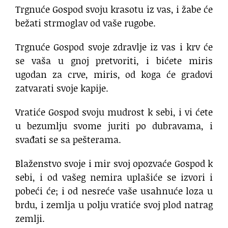
Trgnuće Gospod svoju krasotu iz vas, i žabe će
bežati strmoglav od vaše rugobe.
Trgnuće Gospod svoje zdravlje iz vas i krv će
se vaša u gnoj pretvoriti, i bićete miris
ugodan za crve, miris, od koga će gradovi
zatvarati svoje kapije.
Vratiće Gospod svoju mudrost k sebi, i vi ćete
u bezumlju svome juriti po dubravama, i
svađati se sa pešterama.
Blaženstvo svoje i mir svoj opozvaće Gospod k
sebi, i od vašeg nemira uplašiće se izvori i
pobeći će; i od nesreće vaše usahnuće loza u
brdu, i zemlja u polju vratiće svoj plod natrag
zemlji.