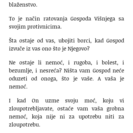
blaženstvo.
To je način ratovanja Gospoda Višnjega sa
svojim protivnicima.
Šta ostaje od vas, ubojiti borci, kad Gospod
izvuče iz vas ono što je Njegovo?
Ne ostaje li nemoć, i rugoba, i bolest, i
bezumlje, i nesreća? Ništa vam Gospod neće
oduzeti od onoga, što je vaše. A vaša je
nemoć.
I kad On uzme svoju moć, koju vi
zloupotrebljavate, ostaće vam vaša grobna
nemoć, koja nije ni za upotrebu niti za
zloupotrebu.