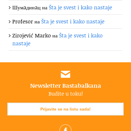
Шумaдинaц
на
Šta je svest i kako nastaje
Profesor
на
Šta je svest i kako nastaje
Zirojević Marko
на
Šta je svest i kako
nastaje
Newsletter Bastabalkana
Budite u toku!
Prijavite se na listu sada!