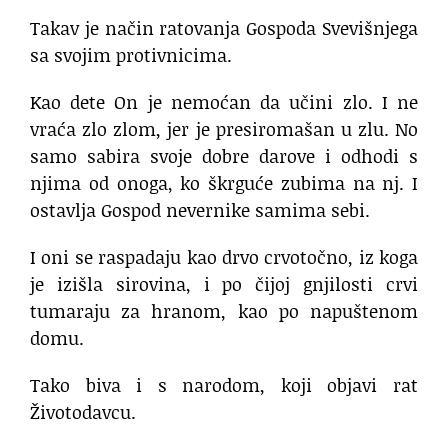
Takav je način ratovanja Gospoda Svevišnjega
sa svojim protivnicima.
Kao dete On je nemoćan da učini zlo. I ne
vraća zlo zlom, jer je presiromašan u zlu. No
samo sabira svoje dobre darove i odhodi s
njima od onoga, ko škrguće zubima na nj. I
ostavlja Gospod nevernike samima sebi.
I oni se raspadaju kao drvo crvotočno, iz koga
je izišla sirovina, i po čijoj gnjilosti crvi
tumaraju za hranom, kao po napuštenom
domu.
Tako biva i s narodom, koji objavi rat
Životodavcu.