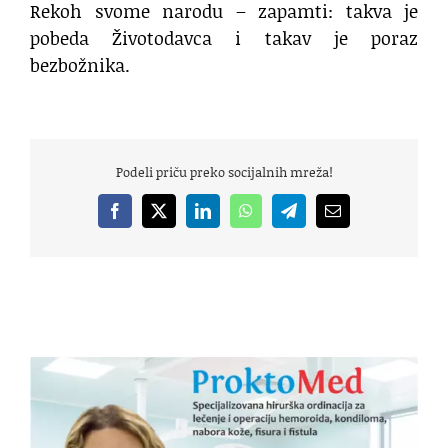
Rekoh svome narodu – zapamti: takva je
pobeda Životodavca i takav je poraz
bezbožnika.
Podeli priču preko socijalnih mreža!
Facebook
X
LinkedIn
WhatsApp
Telegram
Email