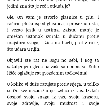
jedini zna šta je reč i otkuda je?
Gle, On vam je stvorio glasnice u grlu, i
raširio pluća ispod glasnica, i prosekao usta,
i vezao jezik u ustima. Zaista, manje je
smešan ustanak svirala u dućanu protiv
majstora svoga, i žica na harfi, protiv ruke,
što udara u njih.
Objavili ste rat ne Bogu no sebi, i Bog sa
sažaljenjem gleda na vaše samoubistvo. Suho
lišće oglašuje rat gvozdenim točkovima!
U koliko vi duže ratujete protiv Njega, u toliko
se On sve nezadržanije izvlači iz vas. Izvlači
Gospod svoju snagu iz vas, svoju krasotu,
svoje zdravlje, svoju mudrost i svoje