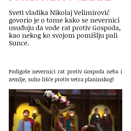
Sveti vladika Nikolaj Velimirović
govorio je o tome kako se nevernici
usuđuju da vode rat protiv Gospoda,
kao nekog ko svojom pomišlju pali
Sunce.
Podigoše nevernici rat protiv Gospoda neba i
zemlje, suho lišće protiv vetra planinskog!