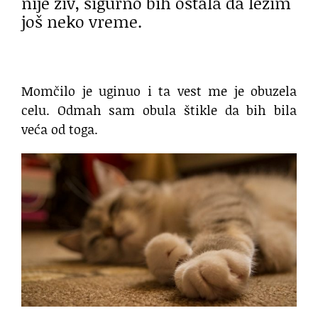
nije živ, sigurno bih ostala da ležim
još neko vreme.
Momčilo je uginuo i ta vest me je obuzela
celu. Odmah sam obula štikle da bih bila
veća od toga.