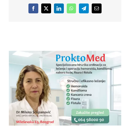
Facebook
X
LinkedIn
WhatsApp
Telegram
Email