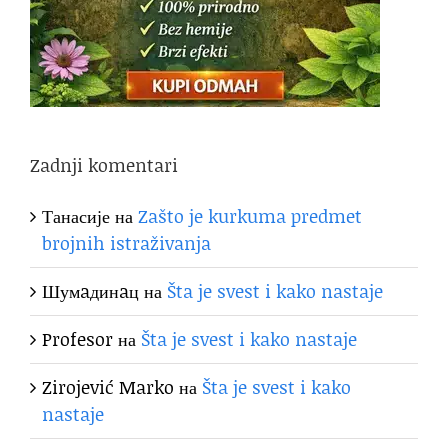
Zadnji komentari
Танасије
на
Zašto je kurkuma predmet
brojnih istraživanja
Шумaдинaц
на
Šta je svest i kako nastaje
Profesor
на
Šta je svest i kako nastaje
Zirojević Marko
на
Šta je svest i kako
nastaje