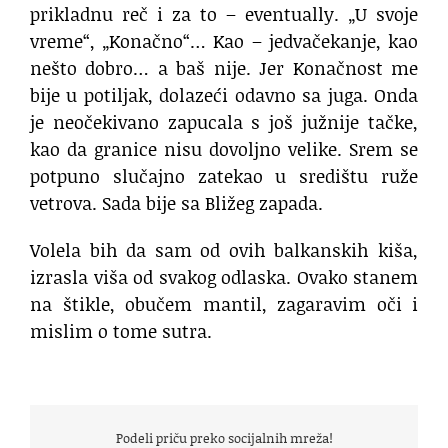
prikladnu reč i za to – eventually. „U svoje
vreme“, „Konačno“… Kao – jedvačekanje, kao
nešto dobro… a baš nije. Jer Konačnost me
bije u potiljak, dolazeći odavno sa juga. Onda
je neočekivano zapucala s još južnije tačke,
kao da granice nisu dovoljno velike. Srem se
potpuno slučajno zatekao u središtu ruže
vetrova. Sada bije sa Bližeg zapada.
Volela bih da sam od ovih balkanskih kiša,
izrasla viša od svakog odlaska. Ovako stanem
na štikle, obučem mantil, zagaravim oči i
mislim o tome sutra.
Podeli priču preko socijalnih mreža!