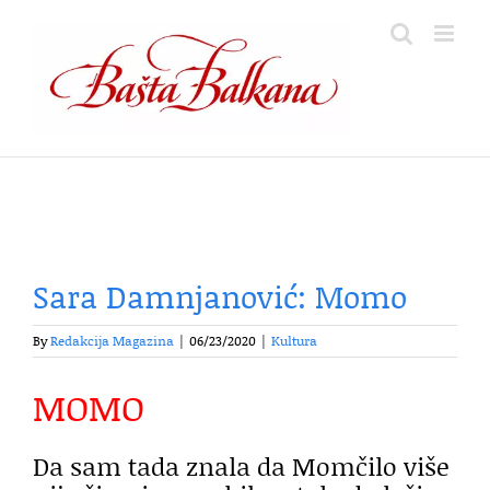
Skip
to
content
Sara Damnjanović: Momo
By
Redakcija Magazina
|
06/23/2020
|
Kultura
MOMO
Da sam tada znala da Momčilo više