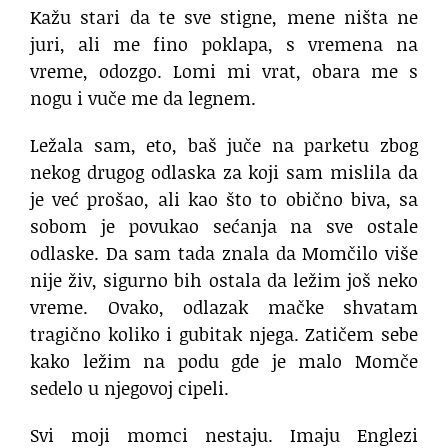
Kažu stari da te sve stigne, mene ništa ne
juri, ali me fino poklapa, s vremena na
vreme, odozgo. Lomi mi vrat, obara me s
nogu i vuče me da legnem.
Ležala sam, eto, baš juče na parketu zbog
nekog drugog odlaska za koji sam mislila da
je već prošao, ali kao što to obično biva, sa
sobom je povukao sećanja na sve ostale
odlaske. Da sam tada znala da Momčilo više
nije živ, sigurno bih ostala da ležim još neko
vreme. Ovako, odlazak mačke shvatam
tragično koliko i gubitak njega. Zatičem sebe
kako ležim na podu gde je malo Momče
sedelo u njegovoj cipeli.
Svi moji momci nestaju. Imaju Englezi