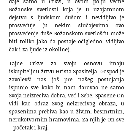
daje samo u Crkvi, u ovom polju večne
Božanske svetlosti koja je u uzajamnom
dejstvu s ljudskom dušom i nevidljivo je
prosvećuje (u nekim slučajevima ovo
prosvećenje duše Božanskom svetlošću može
biti toliko jako da postaje očigledno, vidljivo
čak i za ljude iz okoline).
Tajne Crkve za svoju osnovu imaju
iskupiteljnu žrtvu Hrista Spasitelja. Gospod je
zavolevši nas još pre našeg postojanja
ispunio sve kako bi nam darovao ne samo
Svoja neizreciva dobra, već i Sebe. Spasene On
vidi kao odraz Svog neizrecivog obraza, u
spasenima prebiva kao u živim, besmrtnim,
nerukotvornim hramovima. Za njih je On sve
– početak i kraj.