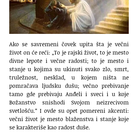
Ako se savremeni čovek upita šta je večni
život on će reći: „To je rajski život, to je mesto
divne lepote i večne radosti; to je mesto i
stanje u kojima su ukinuti svako zlo, smrt,
truležnost, nesklad, u kojem ništa ne
pomračava ljudsku dušu; večno prebivanje
tamo gde prebivaju Anđeli i sveci i u koje
Božanstvo snishodi Svojom neizrecivom
svetlošću.“ I ovde su opet pomereni akcenti:
večni život je mesto blaženstva i stanje koje
se karakteriše kao radost duše.