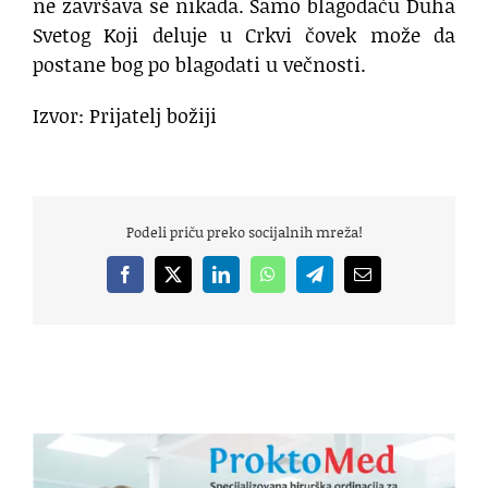
ne završava se nikada. Samo blagodaću Duha
Svetog Koji deluje u Crkvi čovek može da
postane bog po blagodati u večnosti.
Izvor: Prijatelj božiji
Podeli priču preko socijalnih mreža!
Facebook
X
LinkedIn
WhatsApp
Telegram
Email