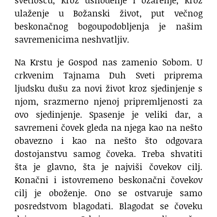
svetlošću, kroz ushođenje i ozarenje, kroz
ulaženje u Božanski život, put večnog
beskonačnog bogoupodobljenja je našim
savremenicima neshvatljiv.
Na Krstu je Gospod nas zamenio Sobom. U
crkvenim Tajnama Duh Sveti priprema
ljudsku dušu za novi život kroz sjedinjenje s
njom, srazmerno njenoj pripremljenosti za
ovo sjedinjenje. Spasenje je veliki dar, a
savremeni čovek gleda na njega kao na nešto
obavezno i kao na nešto što odgovara
dostojanstvu samog čoveka. Treba shvatiti
šta je glavno, šta je najviši čovekov cilj.
Konačni i istovremeno beskonačni čovekov
cilj je oboženje. Ono se ostvaruje samo
posredstvom blagodati. Blagodat se čoveku