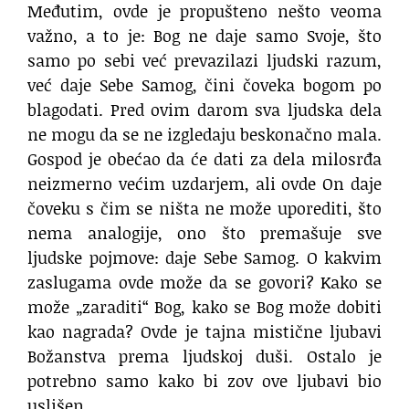
Međutim, ovde je propušteno nešto veoma
važno, a to je: Bog ne daje samo Svoje, što
samo po sebi već prevazilazi ljudski razum,
već daje Sebe Samog, čini čoveka bogom po
blagodati. Pred ovim darom sva ljudska dela
ne mogu da se ne izgledaju beskonačno mala.
Gospod je obećao da će dati za dela milosrđa
neizmerno većim uzdarjem, ali ovde On daje
čoveku s čim se ništa ne može uporediti, što
nema analogije, ono što premašuje sve
ljudske pojmove: daje Sebe Samog. O kakvim
zaslugama ovde može da se govori? Kako se
može „zaraditi“ Bog, kako se Bog može dobiti
kao nagrada? Ovde je tajna mistične ljubavi
Božanstva prema ljudskoj duši. Ostalo je
potrebno samo kako bi zov ove ljubavi bio
uslišen.