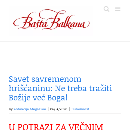
Skip
to
content
Savet savremenom
hrišćaninu: Ne treba tražiti
Božije već Boga!
By
Redakcija Magazina
|
06/14/2020
|
Duhovnost
U POTRAZI ZA VEČNIM