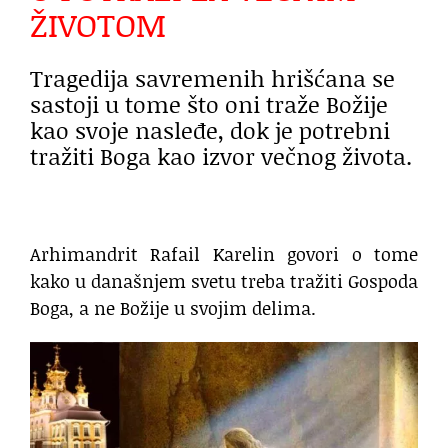
ŽIVOTOM
Tragedija savremenih hrišćana se
sastoji u tome što oni traže Božije
kao svoje nasleđe, dok je potrebni
tražiti Boga kao izvor večnog života.
Arhimandrit Rafail Karelin govori o tome
kako u današnjem svetu treba tražiti Gospoda
Boga, a ne Božije u svojim delima.