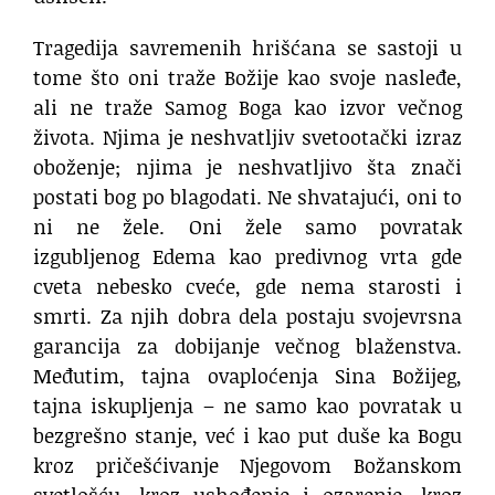
Tragedija savremenih hrišćana se sastoji u
tome što oni traže Božije kao svoje nasleđe,
ali ne traže Samog Boga kao izvor večnog
života. Njima je neshvatljiv svetootački izraz
oboženje; njima je neshvatljivo šta znači
postati bog po blagodati. Ne shvatajući, oni to
ni ne žele. Oni žele samo povratak
izgubljenog Edema kao predivnog vrta gde
cveta nebesko cveće, gde nema starosti i
smrti. Za njih dobra dela postaju svojevrsna
garancija za dobijanje večnog blaženstva.
Međutim, tajna ovaploćenja Sina Božijeg,
tajna iskupljenja – ne samo kao povratak u
bezgrešno stanje, već i kao put duše ka Bogu
kroz pričešćivanje Njegovom Božanskom