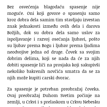
Bez osvećenja blagodaću spasenje nije
moguće. Oni koji govore o spasenju samo
kroz dobra dela samim tim stavljaju izvestan
znak jednakosti između ovih dela i darova
Božjih, dok su dobra dela samo uslov za
ispoljavanje i razvoj osećanja ljubavi, pošto
su ljubav prema Bogu i ljubav prema ljudima
neodvojive jedna od druge. Čovek sa svojim
dobrim delima, koji se nada da će za njih
dobiti spasenje liči na prosjaka koji sakupivši
nekoliko bakrenih novčića smatra da se za
njih može kupiti carski dvorac.
Za spasenje je potreban preobražaj čoveka.
Ovaj preobražaj Duhom Svetim počinje na
zemlji, u Crkvi i s prelaskom u Crkvu Nebesku