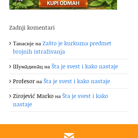
Zadnji komentari
Танасије
на
Zašto je kurkuma predmet
brojnih istraživanja
Шумaдинaц
на
Šta je svest i kako nastaje
Profesor
на
Šta je svest i kako nastaje
Zirojević Marko
на
Šta je svest i kako
nastaje