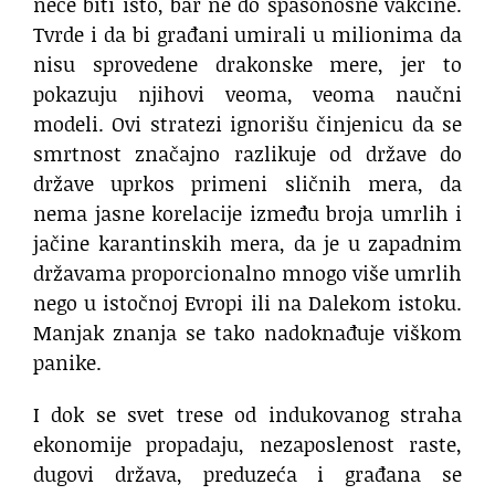
neće biti isto, bar ne do spasonosne vakcine.
Tvrde i da bi građani umirali u milionima da
nisu sprovedene drakonske mere, jer to
pokazuju njihovi veoma, veoma naučni
modeli. Ovi stratezi ignorišu činjenicu da se
smrtnost značajno razlikuje od države do
države uprkos primeni sličnih mera, da
nema jasne korelacije između broja umrlih i
jačine karantinskih mera, da je u zapadnim
državama proporcionalno mnogo više umrlih
nego u istočnoj Evropi ili na Dalekom istoku.
Manjak znanja se tako nadoknađuje viškom
panike.
I dok se svet trese od indukovanog straha
ekonomije propadaju, nezaposlenost raste,
dugovi država, preduzeća i građana se