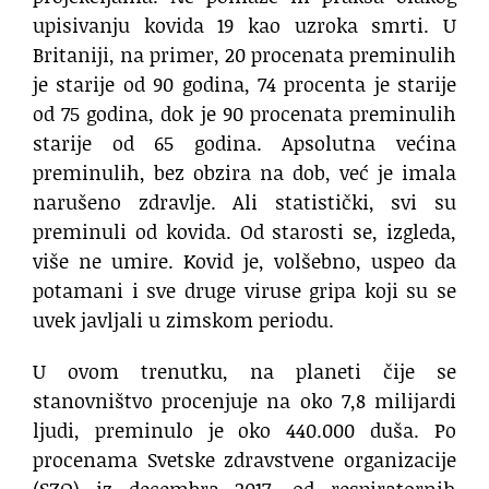
upisivanju kovida 19 kao uzroka smrti. U
Britaniji, na primer, 20 procenata preminulih
je starije od 90 godina, 74 procenta je starije
od 75 godina, dok je 90 procenata preminulih
starije od 65 godina. Apsolutna većina
preminulih, bez obzira na dob, već je imala
narušeno zdravlje. Ali statistički, svi su
preminuli od kovida. Od starosti se, izgleda,
više ne umire. Kovid je, volšebno, uspeo da
potamani i sve druge viruse gripa koji su se
uvek javljali u zimskom periodu.
U ovom trenutku, na planeti čije se
stanovništvo procenjuje na oko 7,8 milijardi
ljudi, preminulo je oko 440.000 duša. Po
procenama Svetske zdravstvene organizacije