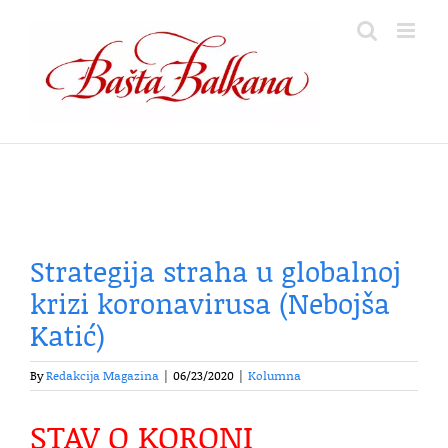
Skip
to
content
Strategija straha u globalnoj
krizi koronavirusa (Nebojša
Katić)
By
Redakcija Magazina
|
06/23/2020
|
Kolumna
STAV O KORONI