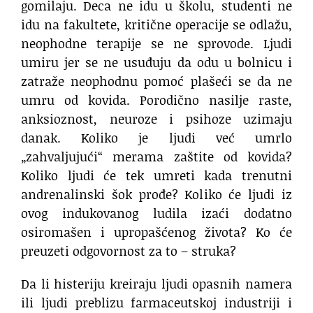
gomilaju. Deca ne idu u školu, studenti ne
idu na fakultete, kritične operacije se odlažu,
neophodne terapije se ne sprovode. Ljudi
umiru jer se ne usuđuju da odu u bolnicu i
zatraže neophodnu pomoć plašeći se da ne
umru od kovida. Porodično nasilje raste,
anksioznost, neuroze i psihoze uzimaju
danak. Koliko je ljudi već umrlo
„zahvaljujući“ merama zaštite od kovida?
Koliko ljudi će tek umreti kada trenutni
andrenalinski šok prođe? Koliko će ljudi iz
ovog indukovanog ludila izaći dodatno
osiromašen i upropašćenog života? Ko će
preuzeti odgovornost za to – struka?
Da li histeriju kreiraju ljudi opasnih namera
ili ljudi preblizu farmaceutskoj industriji i