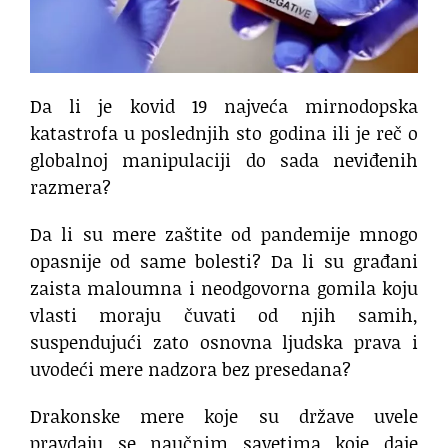
Da li je kovid 19 najveća mirnodopska
katastrofa u poslednjih sto godina ili je reč o
globalnoj manipulaciji do sada neviđenih
razmera?
Da li su mere zaštite od pandemije mnogo
opasnije od same bolesti? Da li su građani
zaista maloumna i neodgovorna gomila koju
vlasti moraju čuvati od njih samih,
suspendujući zato osnovna ljudska prava i
uvodeći mere nadzora bez presedana?
Drakonske mere koje su države uvele
pravdaju se naučnim savetima koje daje