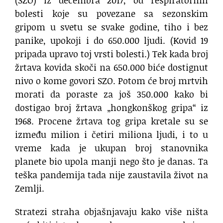
(SZO) iz decembra 2017, od respiratornih
bolesti koje su povezane sa sezonskim
gripom u svetu se svake godine, tiho i bez
panike, upokoji i do 650.000 ljudi. (Kovid 19
pripada upravo toj vrsti bolesti.) Tek kada broj
žrtava kovida skoči na 650.000 biće dostignut
nivo o kome govori SZO. Potom će broj mrtvih
morati da poraste za još 350.000 kako bi
dostigao broj žrtava „hongkonškog gripa“ iz
1968. Procene žrtava tog gripa kretale su se
između milion i četiri miliona ljudi, i to u
vreme kada je ukupan broj stanovnika
planete bio upola manji nego što je danas. Ta
teška pandemija tada nije zaustavila život na
Zemlji.
Stratezi straha objašnjavaju kako više ništa