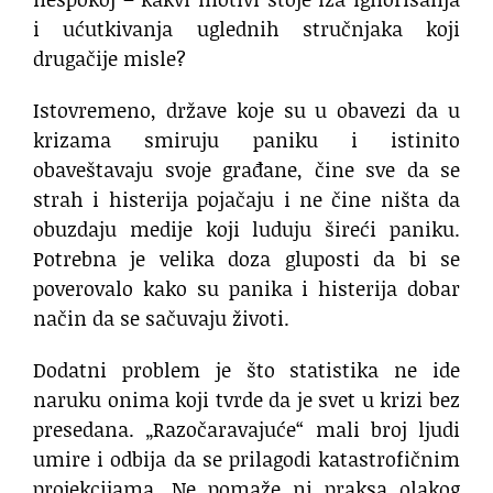
i ućutkivanja uglednih stručnjaka koji
drugačije misle?
Istovremeno, države koje su u obavezi da u
krizama smiruju paniku i istinito
obaveštavaju svoje građane, čine sve da se
strah i histerija pojačaju i ne čine ništa da
obuzdaju medije koji luduju šireći paniku.
Potrebna je velika doza gluposti da bi se
poverovalo kako su panika i histerija dobar
način da se sačuvaju životi.
Dodatni problem je što statistika ne ide
naruku onima koji tvrde da je svet u krizi bez
presedana. „Razočaravajuće“ mali broj ljudi
umire i odbija da se prilagodi katastrofičnim
projekcijama. Ne pomaže ni praksa olakog