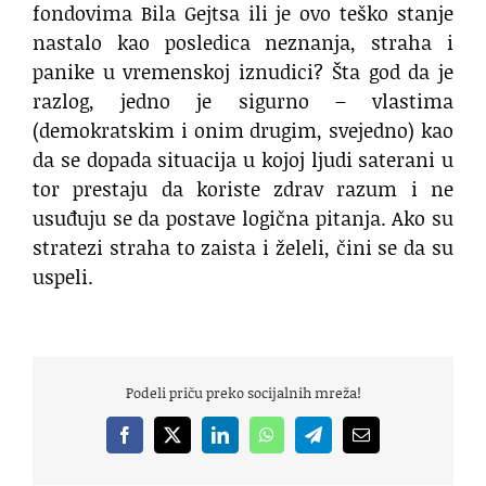
fondovima Bila Gejtsa ili je ovo teško stanje
nastalo kao posledica neznanja, straha i
panike u vremenskoj iznudici? Šta god da je
razlog, jedno je sigurno – vlastima
(demokratskim i onim drugim, svejedno) kao
da se dopada situacija u kojoj ljudi saterani u
tor prestaju da koriste zdrav razum i ne
usuđuju se da postave logična pitanja. Ako su
stratezi straha to zaista i želeli, čini se da su
uspeli.
Podeli priču preko socijalnih mreža!
Facebook
X
LinkedIn
WhatsApp
Telegram
Email