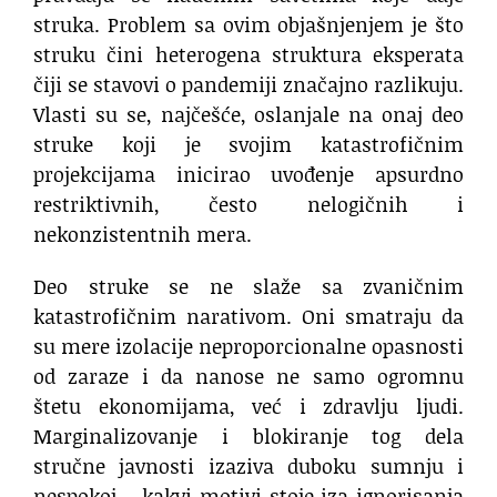
struka. Problem sa ovim objašnjenjem je što
struku čini heterogena struktura eksperata
čiji se stavovi o pandemiji značajno razlikuju.
Vlasti su se, najčešće, oslanjale na onaj deo
struke koji je svojim katastrofičnim
projekcijama inicirao uvođenje apsurdno
restriktivnih, često nelogičnih i
nekonzistentnih mera.
Deo struke se ne slaže sa zvaničnim
katastrofičnim narativom. Oni smatraju da
su mere izolacije neproporcionalne opasnosti
od zaraze i da nanose ne samo ogromnu
štetu ekonomijama, već i zdravlju ljudi.
Marginalizovanje i blokiranje tog dela
stručne javnosti izaziva duboku sumnju i
nespokoj – kakvi motivi stoje iza ignorisanja