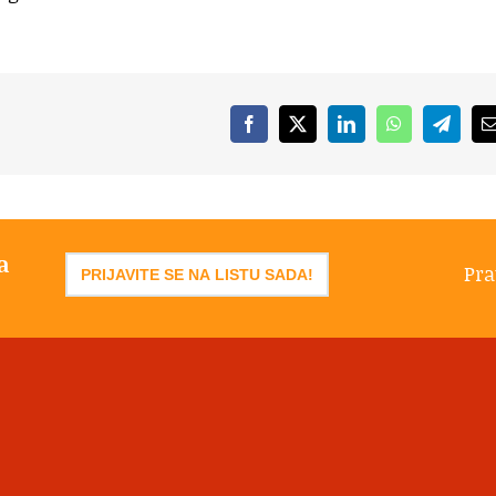
Facebook
X
LinkedIn
WhatsApp
Telegr
a
Pra
PRIJAVITE SE NA LISTU SADA!