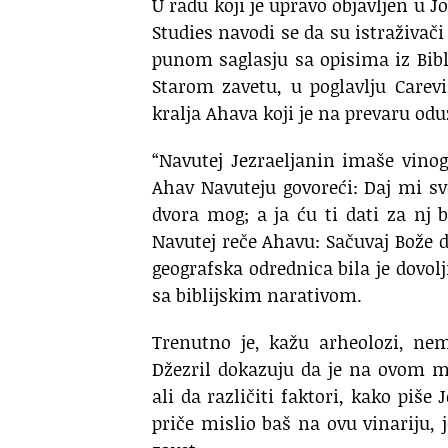
U radu koji je upravo objavljen u 
Studies navodi se da su istraživači
punom saglasju sa opisima iz Biblij
Starom zavetu, u poglavlju Carevi
kralja Ahava koji je na prevaru odu
“Navutej Jezraeljanin imaše vino
Ahav Navuteju govoreći: Daj mi svo
dvora mog; a ja ću ti dati za nj b
Navutej reče Ahavu: Sačuvaj Bože da 
geografska odrednica bila je dovol
sa biblijskim narativom.
Trenutno je, kažu arheolozi, nem
Džezril dokazuju da je na ovom m
ali da različiti faktori, kako piše
priče mislio baš na ovu vinariju, 