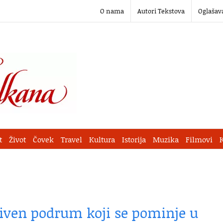
O nama
Autori Tekstova
Oglašav
t
Život
Čovek
Travel
Kultura
Istorija
Muzika
Filmovi
kriven podrum koji se pominje u