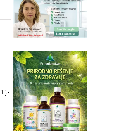
lije,
.