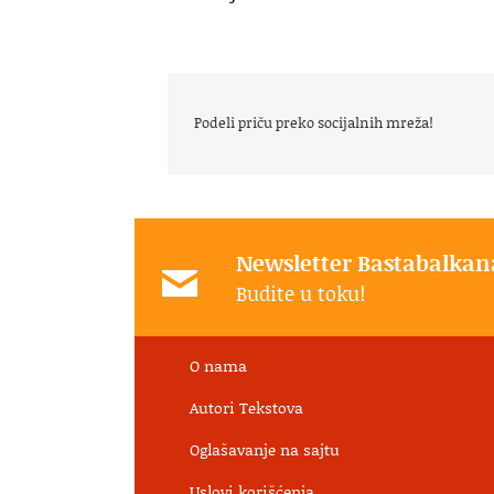
Podeli priču preko socijalnih mreža!
Newsletter Bastabalkan
Budite u toku!
O nama
Autori Tekstova
Oglašavanje na sajtu
Uslovi korišćenja