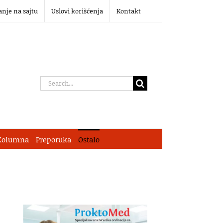
anje na sajtu
Uslovi korišćenja
Kontakt
Search
for:
Kolumna
Preporuka
Ostalo