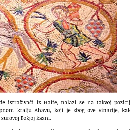
de istraživači iz Haife, nalazi se na takvoj pozici
epnom kralju Ahavu, koji je zbog ove vinarije, ka
surovoj Božjoj kazni.