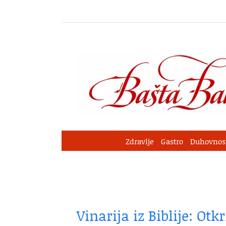
Skip
to
content
Zdravlje
Gastro
Duhovnos
Vinarija iz Biblije: Ot