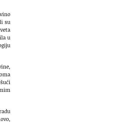
 vino
li su
aveta
ila u
ogiju
vine,
veoma
ešući
amim
bradu
novo,