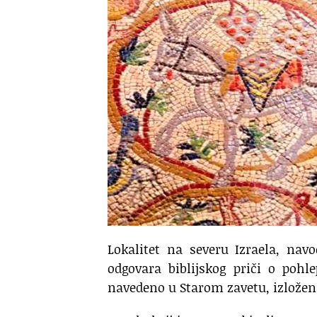
Lokalitet na severu Izraela, navo
odgovara biblijskog priči o pohl
navedeno u Starom zavetu, izložen 