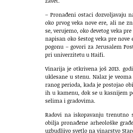
zavet.
– Pronađeni ostaci dozvoljavaju n
oko prvog veka nove ere, ali ne zn
se, verujemo, oko devetog veka pre 
napisan oko šestog veka pre nove e
pogonu – govori za Jerusalem Pos
pri univerzitetu u Haifi.
Vinarija je otkrivena još 2013. go
uklesane u stenu. Nalaz je veoma u
ranog perioda, kada je postojao ob
ih u kamenu, dok se u kasnijem p
selima i gradovima.
Radovi na iskopavanju trenutno s
obilja pronađene arheološke građe 
uzbudljivo svetlo na vinarstvo Star