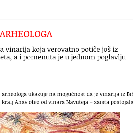
H ARHEOLOGA
a vinarija koja verovatno potiče još iz
eta, a i pomenuta je u jednom poglavlju
 arheologa ukazuje na mogućnost da je vinarija iz Bib
 kralj Ahav oteo od vinara Navuteja – zaista postojala