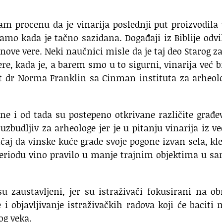
am procenu da je vinarija poslednji put proizvodila
amo kada je tačno sazidana. Događaji iz Biblije odvi
nove vere. Neki naučnici misle da je taj deo Starog z
re, kada je, a barem smo u to sigurni, vinarija već b
t dr Norma Franklin sa Cinman instituta za arheol
dine i od tada su postepeno otkrivane različite građe
zbudljiv za arheologe jer je u pitanju vinarija iz 
ičaj da vinske kuće grade svoje pogone izvan sela, kl
eriodu vino pravilo u manje trajnim objektima u s
u zaustavljeni, jer su istraživači fokusirani na o
i objavljivanje istraživačkih radova koji će baciti 
og veka.