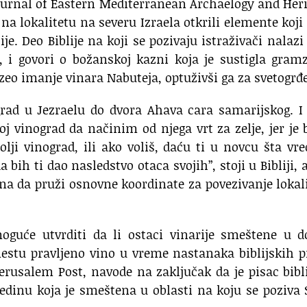
Journal of Eastern Mediterranean Archaelogy and Her
 na lokalitetu na severu Izraela otkrili elemente koji
e. Deo Biblije na koji se pozivaju istraživači nalazi
, i govori o božanskoj kazni koja je sustigla gram
zeo imanje vinara Nabuteja, optuživši ga za svetogrđe
grad u Jezraelu do dvora Ahava cara samarijskog. I
j vinograd da načinim od njega vrt za zelje, jer je 
olji vinograd, ili ako voliš, daću ti u novcu šta vre
bih ti dao nasledstvo otaca svojih”, stoji u Bibliji, 
jna da pruži osnovne koordinate za povezivanje lokal
oguće utvrditi da li ostaci vinarije smeštene u d
estu pravljeno vino u vreme nastanaka biblijskih p
 Jerusalem Post, navode na zaključak da je pisac bibl
jedinu koja je smeštena u oblasti na koju se poziva 