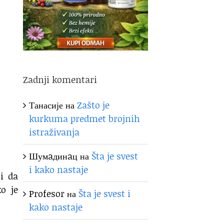
Zadnji komentari
Танасије
на
Zašto je
kurkuma predmet brojnih
istraživanja
Шумaдинaц
на
Šta je svest
i kako nastaje
ji da
ko je
Profesor
на
Šta je svest i
kako nastaje