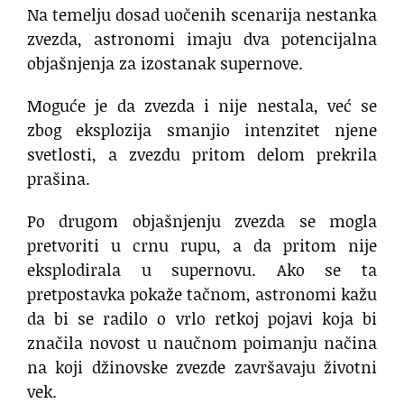
Na temelju dosad uočenih scenarija nestanka
zvezda, astronomi imaju dva potencijalna
objašnjenja za izostanak supernove.
Moguće je da zvezda i nije nestala, već se
zbog eksplozija smanjio intenzitet njene
svetlosti, a zvezdu pritom delom prekrila
prašina.
Po drugom objašnjenju zvezda se mogla
pretvoriti u crnu rupu, a da pritom nije
eksplodirala u supernovu. Ako se ta
pretpostavka pokaže tačnom, astronomi kažu
da bi se radilo o vrlo retkoj pojavi koja bi
značila novost u naučnom poimanju načina
na koji džinovske zvezde završavaju životni
vek.