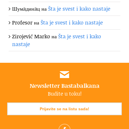
Шумaдинaц
на
Šta je svest i kako nastaje
Profesor
на
Šta je svest i kako nastaje
Zirojević Marko
на
Šta je svest i kako
nastaje
Newsletter Bastabalkana
Budite u toku!
Prijavite se na listu sada!