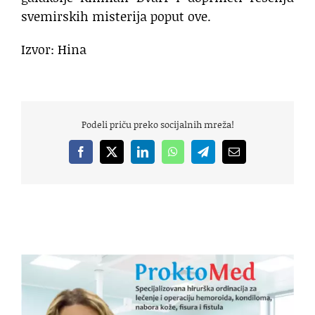
svemirskih misterija poput ove.
Izvor: Hina
Podeli priču preko socijalnih mreža!
Facebook
X
LinkedIn
WhatsApp
Telegram
Email