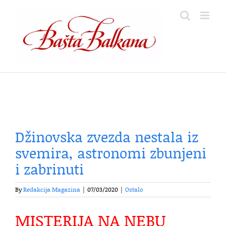
Skip
to
content
Džinovska zvezda nestala iz
svemira, astronomi zbunjeni
i zabrinuti
By
Redakcija Magazina
|
07/03/2020
|
Ostalo
MISTERIJA NA NEBU