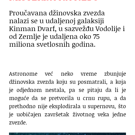
Proučavana džinovska zvezda
nalazi se u udaljenoj galaksiji
Kinman Dvarf, u sazvežđu Vodolije i
od Zemlje je udaljena oko 75
miliona svetlosnih godina.
Astronome već neko vreme zbunjuje
džinovska zvezda koju su posmatrali, a koja
je odjednom nestala, pa se pitaju da li je
moguće da se pretvorila u crnu rupu, a da
prethodno nije eksplodirala u supernovu, što
je uobičajen završetak životnog veka jedne
zvezde.