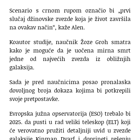
Scenario s crnom rupom označio bi „prvi
slučaj džinovske zvezde koja je život završila
na ovakav način“, kaže Alen.
Koautor studije, naučnik Žoze Groh smatra
kako je moguće da je uočena mirna smrt
jedne od najvećih zvezda iz obližnjih
galaksija.
Sada je pred naučnicima posao pronalaska
dovoljnog broja dokaza kojima bi potkrepili
svoje pretpostavke.
Evropska južna opservatorija (ESO) trebalo bi
2025. da pusti u rad veliki teleskop (ELT) koji
će verovatno pružiti detaljniji uvid u zvezde
galaksije Kinman Dvarf i doprineti rešenju