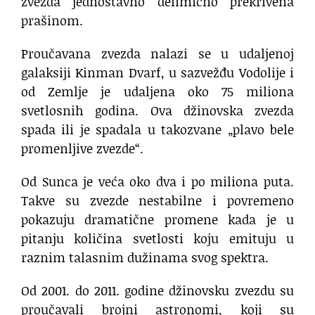
zvezda jednostavno delimično prekrivena
prašinom.
Proučavana zvezda nalazi se u udaljenoj
galaksiji Kinman Dvarf, u sazvežđu Vodolije i
od Zemlje je udaljena oko 75 miliona
svetlosnih godina. Ova džinovska zvezda
spada ili je spadala u takozvane „plavo bele
promenljive zvezde“.
Od Sunca je veća oko dva i po miliona puta.
Takve su zvezde nestabilne i povremeno
pokazuju dramatične promene kada je u
pitanju količina svetlosti koju emituju u
raznim talasnim dužinama svog spektra.
Od 2001. do 2011. godine džinovsku zvezdu su
proučavali brojni astronomi, koji su