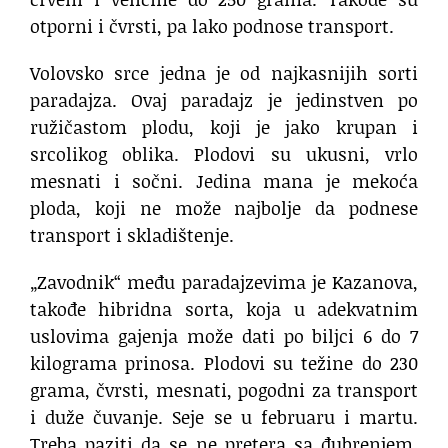
otporni i čvrsti, pa lako podnose transport.
Volovsko srce jedna je od najkasnijih sorti
paradajza. Ovaj paradajz je jedinstven po
ružičastom plodu, koji je jako krupan i
srcolikog oblika. Plodovi su ukusni, vrlo
mesnati i sočni. Jedina mana je mekoća
ploda, koji ne može najbolje da podnese
transport i skladištenje.
„Zavodnik“ među paradajzevima je Kazanova,
takođe hibridna sorta, koja u adekvatnim
uslovima gajenja može dati po biljci 6 do 7
kilograma prinosa. Plodovi su težine do 230
grama, čvrsti, mesnati, pogodni za transport
i duže čuvanje. Seje se u februaru i martu.
Treba paziti da se ne pretera sa đubrenjem,