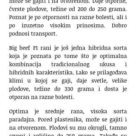
može se gajiti i na otvorenom. Daje otporne,
čvrste plodove, težine od 200 do 250 grama.
Poznat je po otpornosti na razne bolesti, ali i
po izuzetno visokim prinosima. Dobro
podnosi transport.
Big beef F1 rani je još jedna hibridna sorta
koja je poznata po tome što je optimalna
kombinacija tradicionalnog ukusa i
hibridnih karakteristika. Lako se prilagođava
klimi u kojoj se gaji, daje svetle, velike
plodove, težine do 330 grama i dosta je
otporan na razne bolesti.
Optima je srednje rana, visoka sorta
paradajza. Pored plastenika, može se gajiti i
na otvorenom. Plodovi su mu okrugli, tamno
crveni i veličine do 250 grama. Takođe su