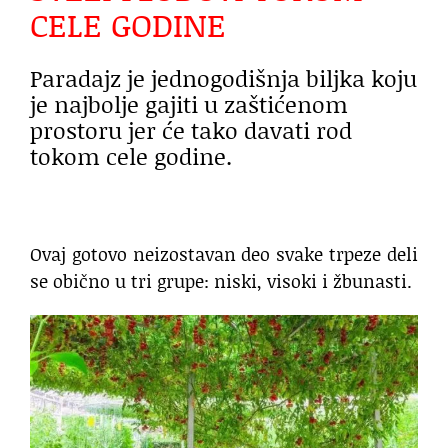
CELE GODINE
Paradajz je jednogodišnja biljka koju
je najbolje gajiti u zaštićenom
prostoru jer će tako davati rod
tokom cele godine.
Ovaj gotovo neizostavan deo svake trpeze deli
se obično u tri grupe: niski, visoki i žbunasti.