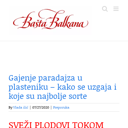
Skip
to
content
Gajenje paradajza u
plasteniku – kako se uzgaja i
koje su najbolje sorte
By
Vlada ilić
|
07/27/2020
|
Preporuka
SVEŽI PLODOVI TOKOM