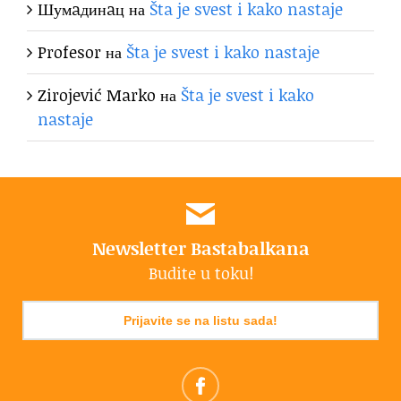
Шумaдинaц
на
Šta je svest i kako nastaje
Profesor
на
Šta je svest i kako nastaje
Zirojević Marko
на
Šta je svest i kako
nastaje
Newsletter Bastabalkana
Budite u toku!
Prijavite se na listu sada!