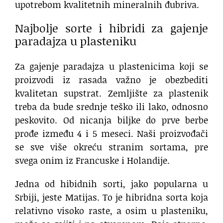
upotrebom kvalitetnih mineralnih đubriva.
Najbolje sorte i hibridi za gajenje
paradajza u plasteniku
Za gajenje paradajza u plastenicima koji se
proizvodi iz rasada važno je obezbediti
kvalitetan supstrat. Zemljište za plastenik
treba da bude srednje teško ili lako, odnosno
peskovito. Od nicanja biljke do prve berbe
prođe između 4 i 5 meseci. Naši proizvođači
se sve više okreću stranim sortama, pre
svega onim iz Francuske i Holandije.
Jedna od hibidnih sorti, jako popularna u
Srbiji, jeste Matijas. To je hibridna sorta koja
relativno visoko raste, a osim u plasteniku,