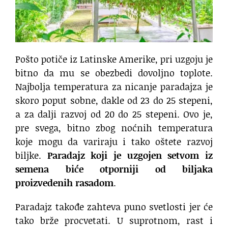
Pošto potiče iz Latinske Amerike, pri uzgoju je
bitno da mu se obezbedi dovoljno toplote.
Najbolja temperatura za nicanje paradajza je
skoro poput sobne, dakle od 23 do 25 stepeni,
a za dalji razvoj od 20 do 25 stepeni. Ovo je,
pre svega, bitno zbog noćnih temperatura
koje mogu da variraju i tako oštete razvoj
biljke.
Paradajz koji je uzgojen setvom iz
semena biće otporniji od biljaka
proizvedenih rasadom
.
Paradajz takođe zahteva puno svetlosti jer će
tako brže procvetati. U suprotnom, rast i