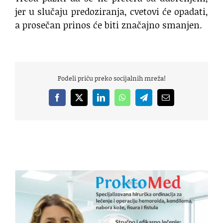
jer u slučaju predoziranja, cvetovi će opadati,
a prosečan prinos će biti značajno smanjen.
Podeli priču preko socijalnih mreža!
Facebook
X
LinkedIn
WhatsApp
Telegram
Email