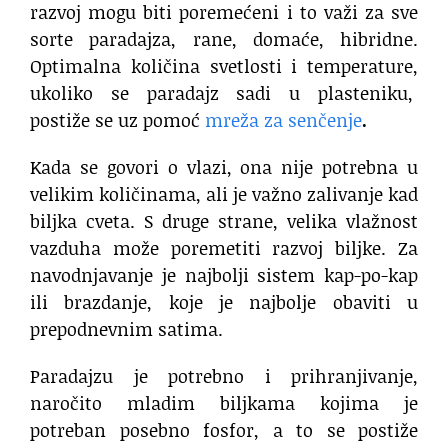
razvoj mogu biti poremećeni i to važi za sve
sorte paradajza, rane, domaće, hibridne.
Optimalna količina svetlosti i temperature,
ukoliko se paradajz sadi u plasteniku,
postiže se uz pomoć
mreža za senčenje
.
Kada se govori o vlazi, ona nije potrebna u
velikim količinama, ali je važno zalivanje kad
biljka cveta. S druge strane, velika vlažnost
vazduha može poremetiti razvoj biljke. Za
navodnjavanje je najbolji sistem kap-po-kap
ili brazdanje, koje je najbolje obaviti u
prepodnevnim satima.
Paradajzu je potrebno i prihranjivanje,
naročito mladim biljkama kojima je
potreban posebno fosfor, a to se postiže