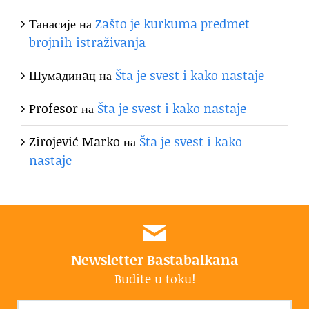
Танасије
на
Zašto je kurkuma predmet
brojnih istraživanja
Шумaдинaц
на
Šta je svest i kako nastaje
Profesor
на
Šta je svest i kako nastaje
Zirojević Marko
на
Šta je svest i kako
nastaje
Newsletter Bastabalkana
Budite u toku!