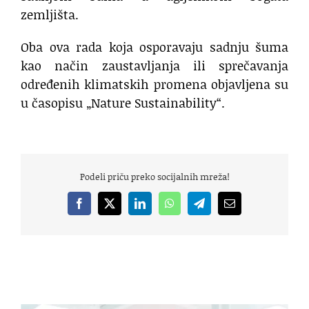
zemljišta.
Oba ova rada koja osporavaju sadnju šuma
kao način zaustavljanja ili sprečavanja
određenih klimatskih promena objavljena su
u časopisu „Nature Sustainability“.
Podeli priču preko socijalnih mreža!
Facebook
X
LinkedIn
WhatsApp
Telegram
Email