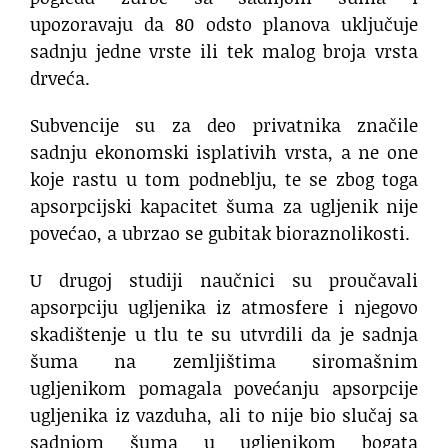
upozoravaju da 80 odsto planova uključuje
sadnju jedne vrste ili tek malog broja vrsta
drveća.
Subvencije su za deo privatnika značile
sadnju ekonomski isplativih vrsta, a ne one
koje rastu u tom podneblju, te se zbog toga
apsorpcijski kapacitet šuma za ugljenik nije
povećao, a ubrzao se gubitak bioraznolikosti.
U drugoj studiji naučnici su proučavali
apsorpciju ugljenika iz atmosfere i njegovo
skadištenje u tlu te su utvrdili da je sadnja
šuma na zemljištima siromašnim
ugljenikom pomagala povećanju apsorpcije
ugljenika iz vazduha, ali to nije bio slučaj sa
sadnjom šuma u ugljenikom bogata