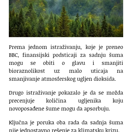
Prema jednom istraživanju, koje je preneo
BBC, finansijski podsticaji za sadnju šuma
mogu se obiti o glavu i smanjiti
bioraznolikost uz malo uticaja na
smanjivanje atmosferskog ugljen dioksida.
Drugo istraživanje pokazalo je da se možda
precenjuje količina ugljenika koju
novoposađene šume mogu da apsorbuju.
Ključna je poruka oba rada da sadnja šuma
nije jednostavno rešenje za klimatsku krizu.