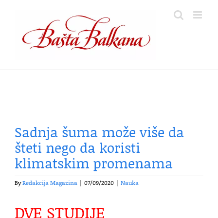
Skip
to
content
Sadnja šuma može više da
šteti nego da koristi
klimatskim promenama
By
Redakcija Magazina
|
07/09/2020
|
Nauka
DVE STUDIJE