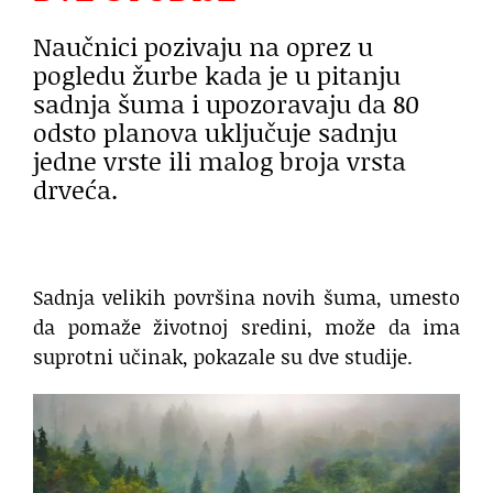
Naučnici pozivaju na oprez u
pogledu žurbe kada je u pitanju
sadnja šuma i upozoravaju da 80
odsto planova uključuje sadnju
jedne vrste ili malog broja vrsta
drveća.
Sadnja velikih površina novih šuma, umesto
da pomaže životnoj sredini, može da ima
suprotni učinak, pokazale su dve studije.