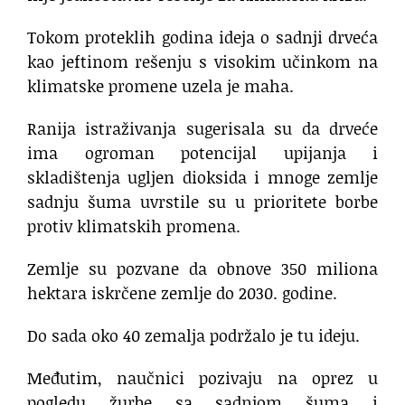
Tokom proteklih godina ideja o sadnji drveća
kao jeftinom rešenju s visokim učinkom na
klimatske promene uzela je maha.
Ranija istraživanja sugerisala su da drveće
ima ogroman potencijal upijanja i
skladištenja ugljen dioksida i mnoge zemlje
sadnju šuma uvrstile su u prioritete borbe
protiv klimatskih promena.
Zemlje su pozvane da obnove 350 miliona
hektara iskrčene zemlje do 2030. godine.
Do sada oko 40 zemalja podržalo je tu ideju.
Međutim, naučnici pozivaju na oprez u
pogledu žurbe sa sadnjom šuma i