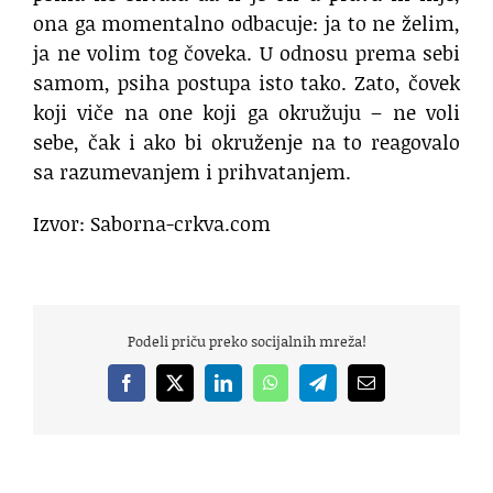
ona ga momentalno odbacuje: ja to ne želim,
ja ne volim tog čoveka. U odnosu prema sebi
samom, psiha postupa isto tako. Zato, čovek
koji viče na one koji ga okružuju – ne voli
sebe, čak i ako bi okruženje na to reagovalo
sa razumevanjem i prihvatanjem.
Izvor: Saborna-crkva.com
Podeli priču preko socijalnih mreža!
Facebook
X
LinkedIn
WhatsApp
Telegram
Email