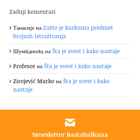
Zadnji komentari
Танасије
на
Zašto je kurkuma predmet
brojnih istraživanja
Шумaдинaц
на
Šta je svest i kako nastaje
Profesor
на
Šta je svest i kako nastaje
Zirojević Marko
на
Šta je svest i kako
nastaje
Newsletter Bastabalkana