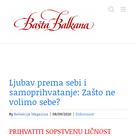
Skip
to
content
Ljubav prema sebi i
samoprihvatanje: Zašto ne
volimo sebe?
By
Redakcija Magazina
|
08/09/2020
|
Duhovnost
PRIHVATITI SOPSTVENU LIČNOST