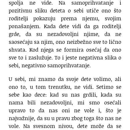
spolja ne vide. Na samoprihvatanje i
pozitivnu sliku deteta o sebi utiče ono što
roditelji pokazuju prema njemu, svojim
ponašanjem. Kada dete vidi da ga roditelji
grde, da su nezadovoljni njime, da ne
saosećaju sa njim, ono neizbežno sve to lično
shvata. Kod njega se formira osećaj da ono
sve to i zaslužuje. To i jeste negativna slika o
sebi, negativno samoprihvatanje.
U sebi, mi znamo da svoje dete volimo, ali
ono to, u tom trenutku, ne vidi. Setimo se
sebe kao dece: kad su nas grdili, kada su
nama bili nezadovoljni, mi smo osećali
upravo to da nas oni ne vole i, što je
najvažnije, da su u pravu zbog toga što nas ne
vole. Na svesnom nivou, dete može da se