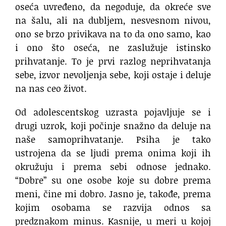
oseća uvređeno, da negoduje, da okreće sve
na šalu, ali na dubljem, nesvesnom nivou,
ono se brzo privikava na to da ono samo, kao
i ono što oseća, ne zaslužuje istinsko
prihvatanje. To je prvi razlog neprihvatanja
sebe, izvor nevoljenja sebe, koji ostaje i deluje
na nas ceo život.
Od adolescentskog uzrasta pojavljuje se i
drugi uzrok, koji počinje snažno da deluje na
naše samoprihvatanje. Psiha je tako
ustrojena da se ljudi prema onima koji ih
okružuju i prema sebi odnose jednako.
“Dobre” su one osobe koje su dobre prema
meni, čine mi dobro. Jasno je, takođe, prema
kojim osobama se razvija odnos sa
predznakom minus. Kasnije, u meri u kojoj