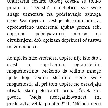
Unutrašnji resursi takvog čoveka su toliko
prazni da “egoista”, i nehotice, sve svoje
snage usmerava na podržavanje samoga
sebe. Sva njegova svest je okrenuta unutra,
egocentrično usmerena. Ljubav prema sebi
doprinosi poboljšavanju odnosa sa
okruženjem, dok egoizam doprinosi odsustvu
takvih odnosa.
Kompleks niže vrednosti uopšte nije isto što i
svest o sopstvenim ograničenim
mogućnostima. Možemo da vidimo mnoge
ljude koji veoma skromno cene svoje
mogućnosti, ali pri tom uopšte ne ostavljaju
utisak iskompleksiranih osoba. Čovek koji
govori: “Moja neorganizovanost mi
predstavlja veliki problem!” ili “Nikada neću