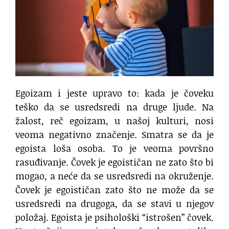
Egoizam i jeste upravo to: kada je čoveku
teško da se usredsredi na druge ljude. Na
žalost, reč egoizam, u našoj kulturi, nosi
veoma negativno značenje. Smatra se da je
egoista loša osoba. To je veoma površno
rasuđivanje. Čovek je egoističan ne zato što bi
mogao, a neće da se usredsredi na okruženje.
Čovek je egoističan zato što ne može da se
usredsredi na drugoga, da se stavi u njegov
položaj. Egoista je psihološki “istrošen” čovek.