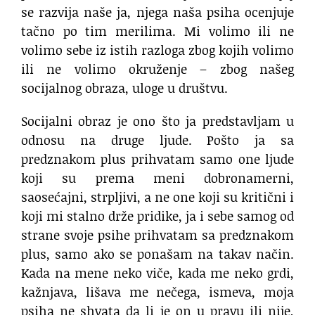
se razvija naše ja, njega naša psiha ocenjuje
tačno po tim merilima. Mi volimo ili ne
volimo sebe iz istih razloga zbog kojih volimo
ili ne volimo okruženje – zbog našeg
socijalnog obraza, uloge u društvu.
Socijalni obraz je ono što ja predstavljam u
odnosu na druge ljude. Pošto ja sa
predznakom plus prihvatam samo one ljude
koji su prema meni dobronamerni,
saosećajni, strpljivi, a ne one koji su kritični i
koji mi stalno drže pridike, ja i sebe samog od
strane svoje psihe prihvatam sa predznakom
plus, samo ako se ponašam na takav način.
Kada na mene neko viče, kada me neko grdi,
kažnjava, lišava me nečega, ismeva, moja
psiha ne shvata da li je on u pravu ili nije,