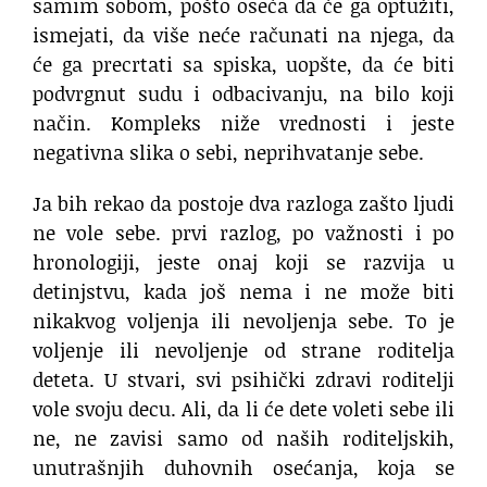
samim sobom, pošto oseća da će ga optužiti,
ismejati, da više neće računati na njega, da
će ga precrtati sa spiska, uopšte, da će biti
podvrgnut sudu i odbacivanju, na bilo koji
način. Kompleks niže vrednosti i jeste
negativna slika o sebi, neprihvatanje sebe.
Ja bih rekao da postoje dva razloga zašto ljudi
ne vole sebe. prvi razlog, po važnosti i po
hronologiji, jeste onaj koji se razvija u
detinjstvu, kada još nema i ne može biti
nikakvog voljenja ili nevoljenja sebe. To je
voljenje ili nevoljenje od strane roditelja
deteta. U stvari, svi psihički zdravi roditelji
vole svoju decu. Ali, da li će dete voleti sebe ili
ne, ne zavisi samo od naših roditeljskih,
unutrašnjih duhovnih osećanja, koja se