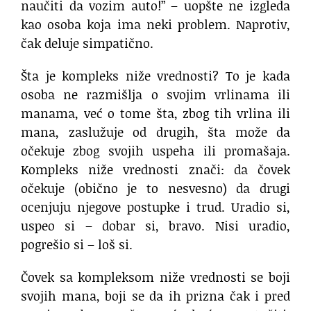
naučiti da vozim auto!” – uopšte ne izgleda
kao osoba koja ima neki problem. Naprotiv,
čak deluje simpatično.
Šta je kompleks niže vrednosti? To je kada
osoba ne razmišlja o svojim vrlinama ili
manama, već o tome šta, zbog tih vrlina ili
mana, zaslužuje od drugih, šta može da
očekuje zbog svojih uspeha ili promašaja.
Kompleks niže vrednosti znači: da čovek
očekuje (obično je to nesvesno) da drugi
ocenjuju njegove postupke i trud. Uradio si,
uspeo si – dobar si, bravo. Nisi uradio,
pogrešio si – loš si.
Čovek sa kompleksom niže vrednosti se boji
svojih mana, boji se da ih prizna čak i pred