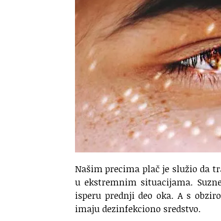
Našim precima plač je služio da t
u ekstremnim situacijama. Suzne 
isperu prednji deo oka. A s obzir
imaju dezinfekciono sredstvo.