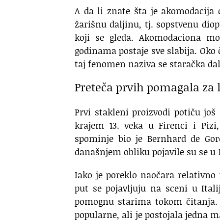
A da li znate šta je akomodacija
žarišnu daljinu, tj. sopstvenu dio
koji se gleda. Akomodaciona moć
godinama postaje sve slabija. Oko č
taj fenomen naziva se staračka dal
Preteča prvih pomagala za 
Prvi stakleni proizvodi potiču još
krajem 13. veka u Firenci i Piz
spominje bio je Bernhard de Gor
današnjem obliku pojavile su se u 1
Iako je poreklo naočara relativno 
put se pojavljuju na sceni u Ital
pomognu starima tokom čitanja. 
popularne, ali je postojala jedna m