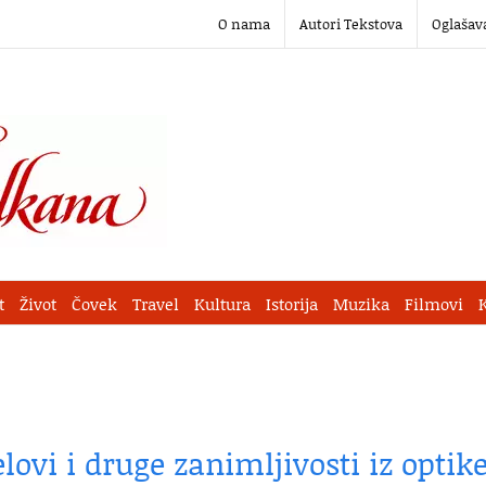
O nama
Autori Tekstova
Oglašav
t
Život
Čovek
Travel
Kultura
Istorija
Muzika
Filmovi
lovi i druge zanimljivosti iz optik