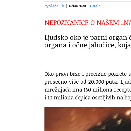
By
Vlada ilić
|
12/08/2020
|
Ostalo
NEPOZNANICE O NAŠEM „N
Ljudsko oko je parni organ č
organa i očne jabučice, koj
Oko pravi brze i precizne pokrete 
prosečno više od 20.000 puta. Ljud
mrežnjača ima 160 miliona receptor
i 10 miliona čepića osetljivih na bo