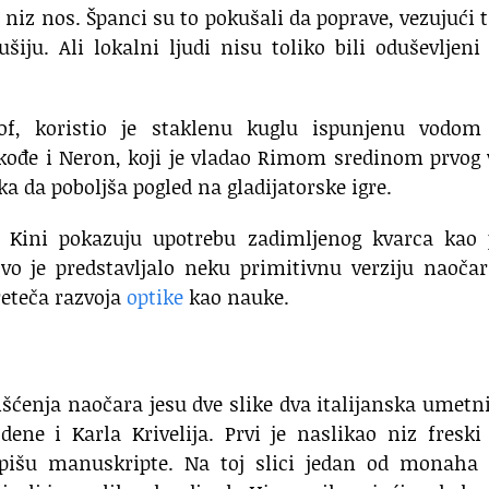
i niz nos. Španci su to pokušali da poprave, vezujući 
iju. Ali lokalni ljudi nisu toliko bili oduševljen
zof, koristio je staklenu kuglu ispunjenu vodom
Takođe i Neron, koji je vladao Rimom sredinom prvog
a da poboljša pogled na gladijatorske igre.
 u Kini pokazuju upotrebu zadimljenog kvarca kao 
Ovo je predstavljalo neku primitivnu verziju naoča
preteča razvoja
optike
kao nauke.
šćenja naočara jesu dve slike dva italijanska umetn
ene i Karla Krivelija. Prvi je naslikao niz freski
pišu manuskripte. Na toj slici jedan od monaha 