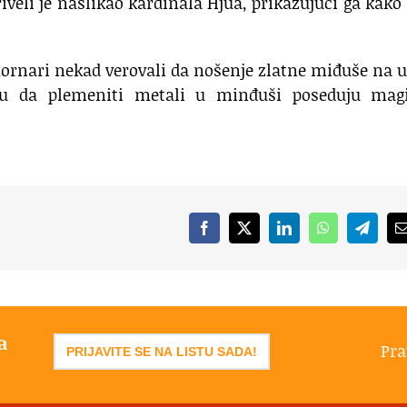
iveli je naslikao kardinala Hjua, prikazujući ga kako
mornari nekad verovali da nošenje zlatne miđuše na 
su da plemeniti metali u minđuši poseduju magi
Facebook
X
LinkedIn
WhatsApp
Telegr
a
Pra
PRIJAVITE SE NA LISTU SADA!