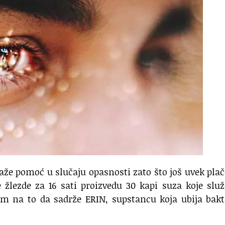
raže pomoć u slučaju opasnosti zato što još uvek pl
žlezde za 16 sati proizvedu 30 kapi suza koje slu
om na to da sadrže ERIN, supstancu koja ubija bakt