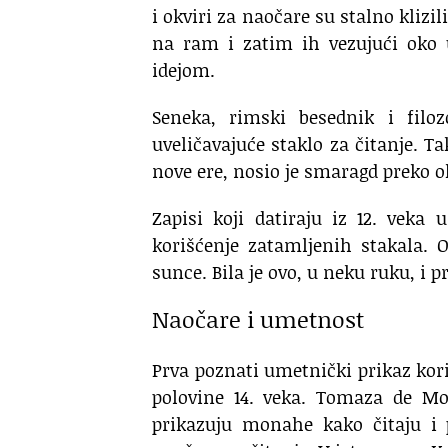
i okviri za naočare su stalno klizil
na ram i zatim ih vezujući oko uš
idejom.
Seneka, rimski besednik i filo
uveličavajuće staklo za čitanje. 
nove ere, nosio je smaragd preko ok
Zapisi koji datiraju iz 12. veka
korišćenje zatamljenih stakala. 
sunce. Bila je ovo, u neku ruku, i 
Naočare i umetnost
Prva poznati umetnički prikaz kori
polovine 14. veka. Tomaza de Mod
prikazuju monahe kako čitaju i 