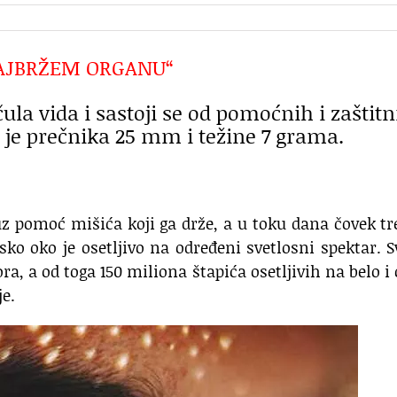
AJBRŽEM ORGANU“
ula vida i sastoji se od pomoćnih i zaštitn
a je prečnika 25 mm i težine 7 grama.
uz pomoć mišića koji ga drže, a u toku dana čovek t
sko oko je osetljivo na određeni svetlosni spektar. 
a, a od toga 150 miliona štapića osetljivih na belo i
je.