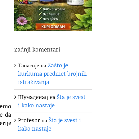
Zadnji komentari
Танасије
на
Zašto je
kurkuma predmet brojnih
istraživanja
Шумaдинaц
на
Šta je svest
i kako nastaje
ačemo
že da
Profesor
на
Šta je svest i
erije
kako nastaje