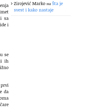
Zirojević Marko
на
Šta je
enja
svest i kako nastaje
edmet
i sa
ide i
ju se
i ih
ižno
 prvi
ne da
eoma
očare