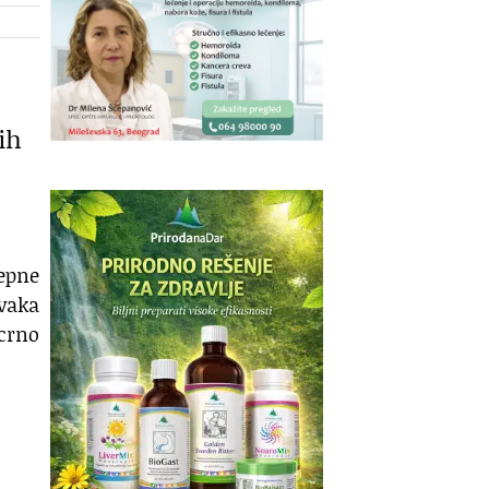
ih
repne
Svaka
 crno