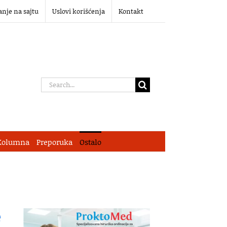
anje na sajtu
Uslovi korišćenja
Kontakt
Search
for:
Kolumna
Preporuka
Ostalo
e