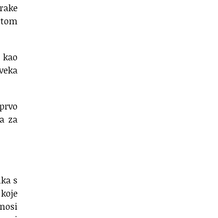
trake
i tom
 kao
 veka
prvo
ra za
ika s
 koje
nosi