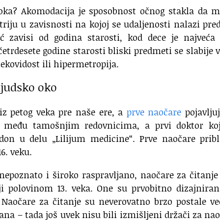
 oka? Akomodacija je sposobnost očnog stakla da m
ptriju u zavisnosti na kojoj se udaljenosti nalazi pr
 zavisi od godina starosti, kod dece je najveća 
etrdesete godine starosti bliski predmeti se slabije v
ekovidost ili hipermetropija.
ljudsko oko
 iz petog veka pre naše ere, a
prve naočare
pojavlju
i, među tamošnjim redovnicima, a prvi doktor koj
don u delu „Lilijum medicine“. Prve naočare pribl
6. veku.
nepoznato i široko raspravljano, naočare za čitanje
iji polovinom 13. veka. One su prvobitno dizajnira
Naočare za čitanje su neverovatno brzo postale v
ana – tada još uvek nisu bili izmišljeni držači za na