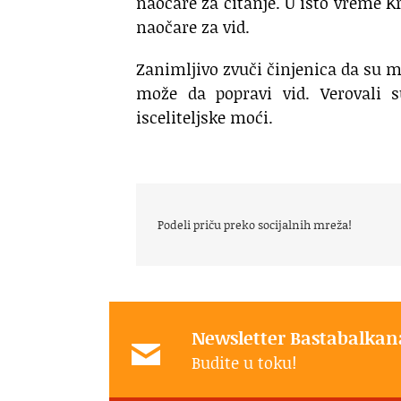
naočare za čitanje. U isto vreme Kr
naočare za vid.
Zanimljivo zvuči činjenica da su 
može da popravi vid. Verovali 
isceliteljske moći.
Podeli priču preko socijalnih mreža!
Newsletter Bastabalkan
Budite u toku!