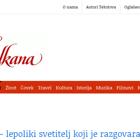
O nama
Autori Tekstova
Oglašav
t
Život
Čovek
Travel
Kultura
Istorija
Muzika
Filmovi
 lepoliki svetitelj koji je razgovar