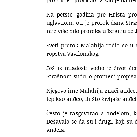
Na petsto godina pre Hrista pro
uglavnom, on je prorok dana Stra
nije više bilo proroka u Izrailju do 
Sveti prorok Malahija rodio se u
ropstva Vavilonskog.
Još iz mladosti vodio je život č
Strašnom sudu, o promeni propisa i
Njegovo ime Malahija znači anđeo.
lep kao anđeo, ili što življaše anđe
Često je razgovarao s anđelom, k
Dešavalo se da su i drugi, koji su 
anđela.