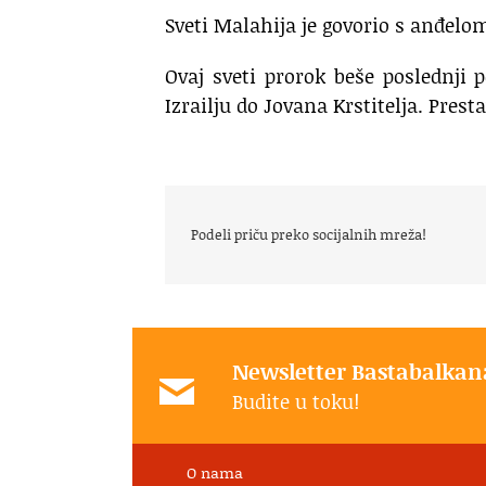
Sveti Malahija je govorio s anđelom 
Ovaj sveti prorok beše poslednji
Izrailju do Jovana Krstitelja. Prest
Podeli priču preko socijalnih mreža!
Newsletter Bastabalkan
Budite u toku!
O nama