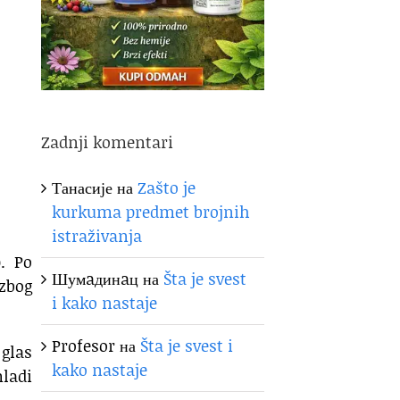
Zadnji komentari
Танасије
на
Zašto je
kurkuma predmet brojnih
istraživanja
. Po
Шумaдинaц
на
Šta je svest
zbog
i kako nastaje
Profesor
на
Šta je svest i
 glas
kako nastaje
mladi