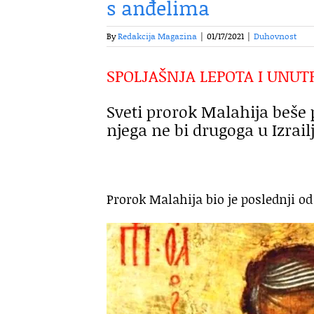
s anđelima
By
Redakcija Magazina
|
01/17/2021
|
Duhovnost
SPOLJAŠNJA LEPOTA I UNUT
Sveti prorok Malahija beše 
njega ne bi drugoga u Izrail
Prorok Malahija bio je poslednji o