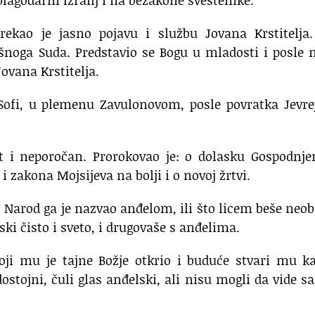
rekao je jasno pojavu i službu Jovana Krstitelja.
šnoga Suda. Predstavio se Bogu u mladosti i posle 
Jovana Krstitelja.
 Sofi, u plemenu Zavulonovom, posle povratka Jevre
ist i neporočan. Prorokovao je: o dolasku Gospodnj
 zakona Mojsijeva na bolji i o novoj žrtvi.
 Narod ga je nazvao anđelom, ili što licem beše neo
lski čisto i sveto, i drugovaše s anđelima.
oji mu je tajne Božje otkrio i buduće stvari mu k
dostojni, čuli glas anđelski, ali nisu mogli da vide 