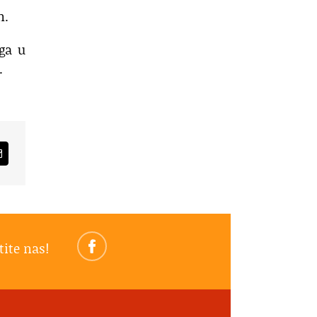
m.
oga u
.
am
Email
tite nas!