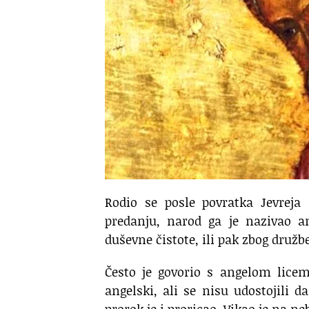
Rodio se posle povratka Jevreja 
predanju, narod ga je nazivao a
duševne čistote, ili pak zbog druž
Često je govorio s angelom licem
angelski, ali se nisu udostojili d
prorok je i proricao. Vikao je na ne