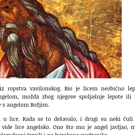
iz ropstva vavilonskog. Bio je licem neobično lep
ngelom, možda zbog njegove spoljašnje lepote ili 
be s angelom Božjim.
 u lice. Kada se to dešavalo, i drugi su neki čuli
a vide lice angelsko. Ono što mu je angel javljao, 
blagodarni Izrailj i na bezakone sveštenike.