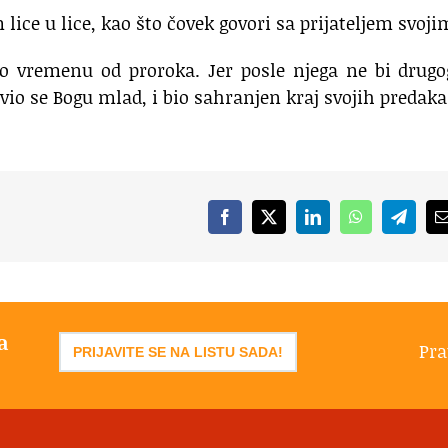
lice u lice, kao što čovek govori sa prijateljem svoji
 po vremenu od proroka. Jer posle njega ne bi drug
avio se Bogu mlad, i bio sahranjen kraj svojih predaka
Facebook
X
LinkedIn
WhatsApp
Telegr
a
Pra
PRIJAVITE SE NA LISTU SADA!