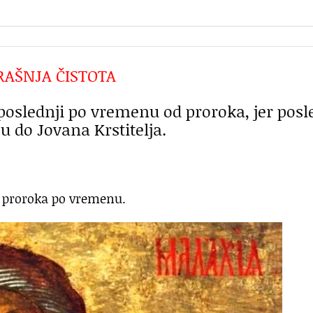
RAŠNJA ČISTOTA
poslednji po vremenu od proroka, jer posl
ju do Jovana Krstitelja.
d proroka po vremenu.