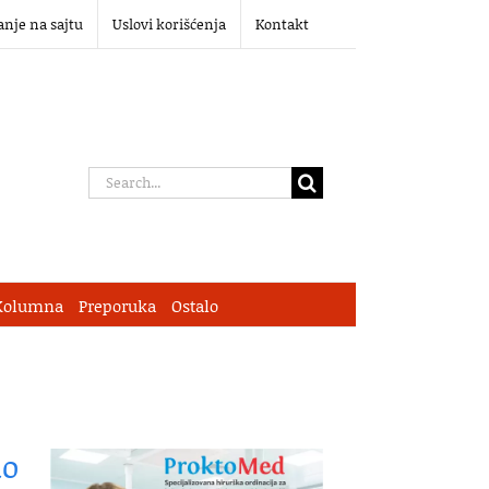
anje na sajtu
Uslovi korišćenja
Kontakt
Search
for:
Kolumna
Preporuka
Ostalo
ao