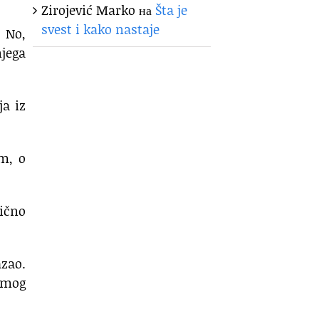
Zirojević Marko
на
Šta je
svest i kako nastaje
 No,
njega
ja iz
em, o
bično
azao.
samog