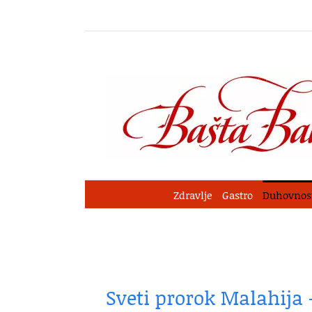
Skip
to
content
Zdravlje
Gastro
Duhovnos
Sveti prorok Malahija –