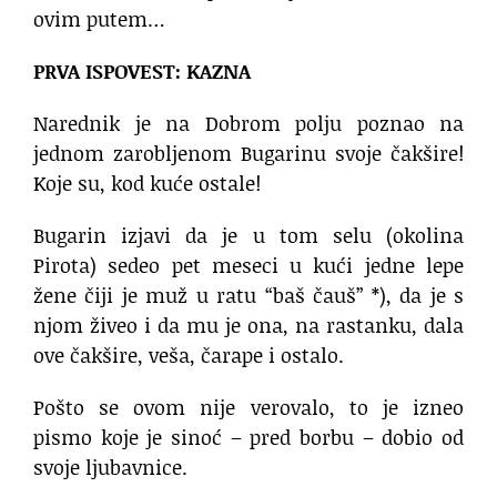
ovim putem…
PRVA ISPOVEST: KAZNA
Narednik je na Dobrom polju poznao na
jednom zarobljenom Bugarinu svoje čakšire!
Koje su, kod kuće ostale!
Bugarin izjavi da je u tom selu (okolina
Pirota) sedeo pet meseci u kući jedne lepe
žene čiji je muž u ratu “baš čauš” *), da je s
njom živeo i da mu je ona, na rastanku, dala
ove čakšire, veša, čarape i ostalo.
Pošto se ovom nije verovalo, to je izneo
pismo koje je sinoć – pred borbu – dobio od
svoje ljubavnice.