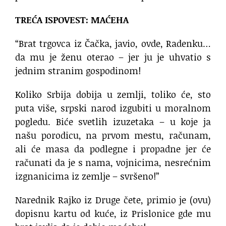
TREĆA ISPOVEST: MAĆEHA
“Brat trgovca iz Čačka, javio, ovde, Radenku…
da mu je ženu oterao – jer ju je uhvatio s
jednim stranim gospodinom!
Koliko Srbija dobija u zemlji, toliko će, sto
puta više, srpski narod izgubiti u moralnom
pogledu. Biće svetlih izuzetaka – u koje ja
našu porodicu, na prvom mestu, računam,
ali će masa da podlegne i propadne jer će
računati da je s nama, vojnicima, nesrećnim
izgnanicima iz zemlje – svršeno!”
Narednik Rajko iz Druge čete, primio je (ovu)
dopisnu kartu od kuće, iz Prislonice gde mu