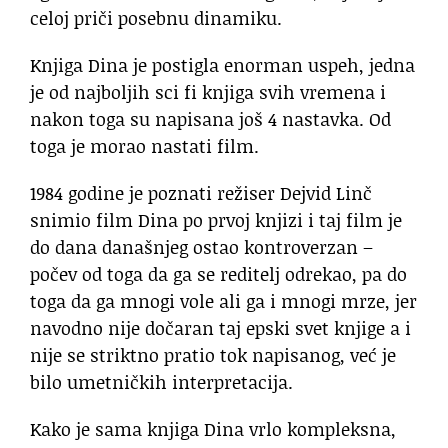
celoj priči posebnu dinamiku.
Knjiga Dina je postigla enorman uspeh, jedna
je od najboljih sci fi knjiga svih vremena i
nakon toga su napisana još 4 nastavka. Od
toga je morao nastati film.
1984 godine je poznati režiser Dejvid Linč
snimio film Dina po prvoj knjizi i taj film je
do dana današnjeg ostao kontroverzan –
počev od toga da ga se reditelj odrekao, pa do
toga da ga mnogi vole ali ga i mnogi mrze, jer
navodno nije dočaran taj epski svet knjige a i
nije se striktno pratio tok napisanog, već je
bilo umetničkih interpretacija.
Kako je sama knjiga Dina vrlo kompleksna,