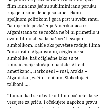
film Dina ima jednu subliminiranu poruku
koja je u koncidenciji sa američkom
spoljnom politikom i gura prst u svežu ranu.
Da nije bilo povlačenja Amerikanaca iz
Afganistana to se možda ne bi ni primetilo u
ovom filmu ali sada baš vrišti svojom
simbolikom. Dakle ako povežete radnju filma
Dina i rat u Afganistanu, očigledne su
simbolike, baš očigledne iako su te
koincidencije slučajno nastale. Atreidi –
amerikanci, Harkoneni – rusi, Arakis –
Afganistan, začin – opijum, Slobodnjaci –
talibani ….
I taman kad se uživite u film i počnete da se
vezujete za priču, i očekujete napokon pravu