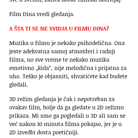
Film Dina vredi gledanja.
A ŠTA TI SE NE SVIDJA U FILMU DINA?
Muzika u filmu je nekako psihodelična. Ona
jeste adekvatna samoj atmosferi i radnji
filma, no sve vreme te nekako muzika
emotivno „kida“, nije melodična i prijatna za
uho. Teško je objasniti, shvatićete kad budete
gledali.
3D režim gledanja je čak i nepotreban za
ovakav film, bolje da ga gledate u 2D režimu
prikaza. Mi smo ga pogledali u 3D ali sam se
već nakon 10 minuta filma pokajao, jer je u
2D izvedbi dosta poetičniji.