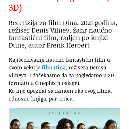
3D)
Recenzija za film Dina, 2021 godina,
režiser Denis Vilnev, žanr naučno
fantastični film, radjen po knjizi
Dune, autor Frenk Herbert
Najiščekivaniji naučno fantastični film u
ovom veku je
film Dina
, režisera Denisa
Vilneva. I dočekasmo da ga pogledamo u 3D
formatu u Cineplex bioskopu.
Ko nije upoznat sa famom oko ovog filma,
odnosno knjiga, par crtica.