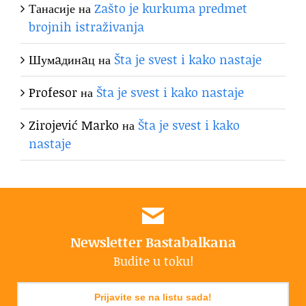
Танасије
на
Zašto je kurkuma predmet
brojnih istraživanja
Шумaдинaц
на
Šta je svest i kako nastaje
Profesor
на
Šta je svest i kako nastaje
Zirojević Marko
на
Šta je svest i kako
nastaje
Newsletter Bastabalkana
Budite u toku!
Prijavite se na listu sada!