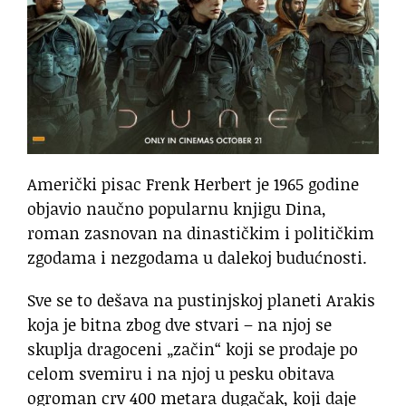
Američki pisac Frenk Herbert je 1965 godine
objavio naučno popularnu knjigu Dina,
roman zasnovan na dinastičkim i političkim
zgodama i nezgodama u dalekoj budućnosti.
Sve se to dešava na pustinjskoj planeti Arakis
koja je bitna zbog dve stvari – na njoj se
skuplja dragoceni „začin“ koji se prodaje po
celom svemiru i na njoj u pesku obitava
ogroman crv 400 metara dugačak, koji daje