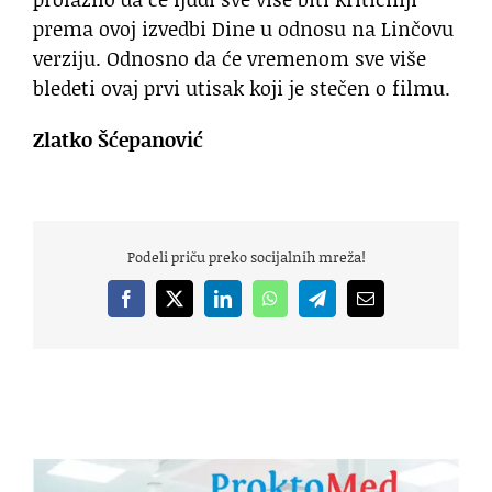
prema ovoj izvedbi Dine u odnosu na Linčovu
verziju. Odnosno da će vremenom sve više
bledeti ovaj prvi utisak koji je stečen o filmu.
Zlatko Šćepanović
Podeli priču preko socijalnih mreža!
Facebook
X
LinkedIn
WhatsApp
Telegram
Email