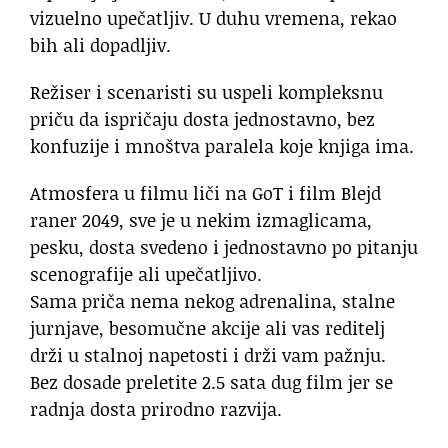
vizuelno upečatljiv. U duhu vremena, rekao
bih ali dopadljiv.
Režiser i scenaristi su uspeli kompleksnu
priču da ispričaju dosta jednostavno, bez
konfuzije i mnoštva paralela koje knjiga ima.
Atmosfera u filmu liči na GoT i film Blejd
raner 2049, sve je u nekim izmaglicama,
pesku, dosta svedeno i jednostavno po pitanju
scenografije ali upečatljivo.
Sama priča nema nekog adrenalina, stalne
jurnjave, besomučne akcije ali vas reditelj
drži u stalnoj napetosti i drži vam pažnju.
Bez dosade preletite 2.5 sata dug film jer se
radnja dosta prirodno razvija.