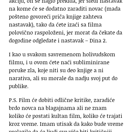
akciju, on se naglo prekida, jer sledi nastavak
na kome će se dodatno zaraditi novac (mada
pošteno govoreći priča knjige zahteva
nastavak), tako da ćete izaći sa filma
polovično raspoloženi, jer morat da čekate da
dogodine odgledate i nastavak – Dina 2.
I kao u svakom savremenom holivudskom
filmu, i u ovom ćete naći subliminirane
poruke zla, koje niti su deo knjige a ni
narativa, ali su morale da nadju svoj put do
publike.
P.S. Film će dobiti odlične kritike, zaradiće
brdo novca na blagajnama ali ne znam
koliko će postati kultan film, koliko će trajati
kroz vreme. Imam utisak da kako bude vreme
prolazilo da će ljudi sve više biti kritičniji