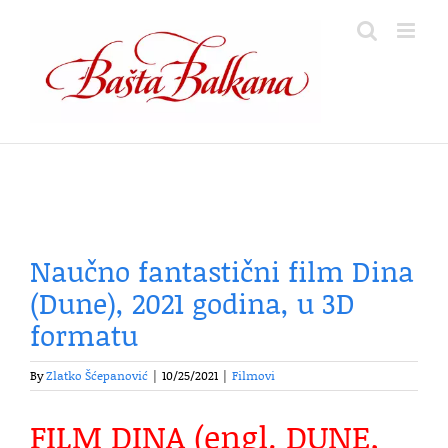
Skip
to
content
Naučno fantastični film Dina
(Dune), 2021 godina, u 3D
formatu
By
Zlatko Šćepanović
|
10/25/2021
|
Filmovi
FILM DINA (engl. DUNE,