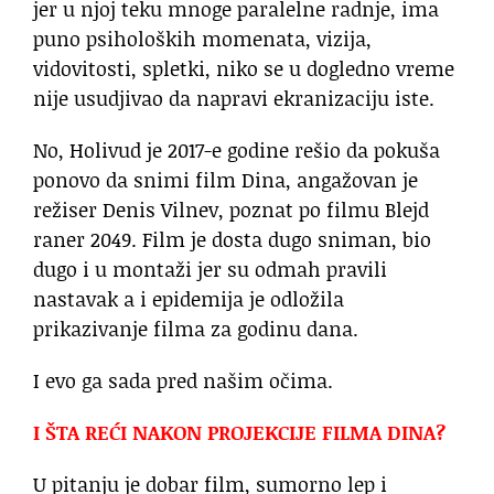
jer u njoj teku mnoge paralelne radnje, ima
puno psiholoških momenata, vizija,
vidovitosti, spletki, niko se u dogledno vreme
nije usudjivao da napravi ekranizaciju iste.
No, Holivud je 2017-e godine rešio da pokuša
ponovo da snimi film Dina, angažovan je
režiser Denis Vilnev, poznat po filmu Blejd
raner 2049. Film je dosta dugo sniman, bio
dugo i u montaži jer su odmah pravili
nastavak a i epidemija je odložila
prikazivanje filma za godinu dana.
I evo ga sada pred našim očima.
I ŠTA REĆI NAKON PROJEKCIJE FILMA DINA?
U pitanju je dobar film, sumorno lep i