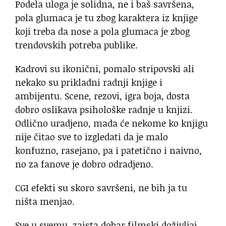
Podela uloga je solidna, ne i baš savršena,
pola glumaca je tu zbog karaktera iz knjige
koji treba da nose a pola glumaca je zbog
trendovskih potreba publike.
Kadrovi su ikonični, pomalo stripovski ali
nekako su prikladni radnji knjige i
ambijentu. Scene, rezovi, igra boja, dosta
dobro oslikava psihološke radnje u knjizi.
Odlično uradjeno, mada će nekome ko knjigu
nije čitao sve to izgledati da je malo
konfuzno, rasejano, pa i patetično i naivno,
no za fanove je dobro odradjeno.
CGI efekti su skoro savršeni, ne bih ja tu
ništa menjao.
Sve u svemu, zaista dobar filmski doživljaj.