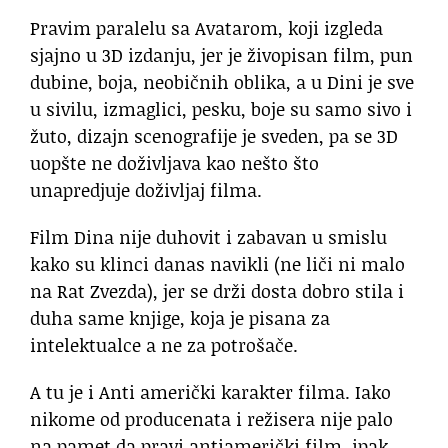
Pravim paralelu sa Avatarom, koji izgleda
sjajno u 3D izdanju, jer je živopisan film, pun
dubine, boja, neobičnih oblika, a u Dini je sve
u sivilu, izmaglici, pesku, boje su samo sivo i
žuto, dizajn scenografije je sveden, pa se 3D
uopšte ne doživljava kao nešto što
unapredjuje doživljaj filma.
Film Dina nije duhovit i zabavan u smislu
kako su klinci danas navikli (ne liči ni malo
na Rat Zvezda), jer se drži dosta dobro stila i
duha same knjige, koja je pisana za
intelektualce a ne za potrošače.
A tu je i Anti američki karakter filma. Iako
nikome od producenata i režisera nije palo
na pamet da pravi antiamerički film, ipak