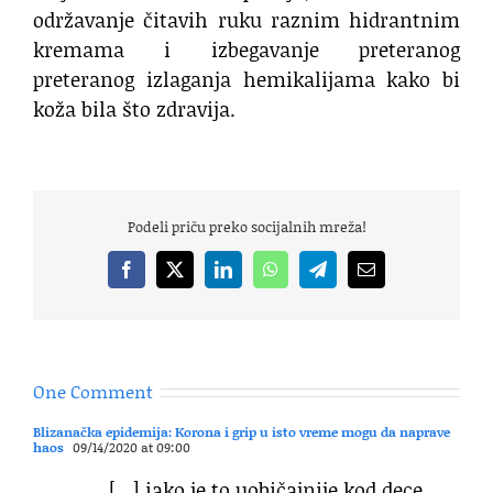
održavanje čitavih ruku raznim hidrantnim
kremama i izbegavanje preteranog
preteranog izlaganja hemikalijama kako bi
koža bila što zdravija.
Podeli priču preko socijalnih mreža!
Facebook
X
LinkedIn
WhatsApp
Telegram
Email
One Comment
Blizanačka epidemija: Korona i grip u isto vreme mogu da naprave
haos
09/14/2020 at 09:00
[…] iako je to uobičajnije kod dece