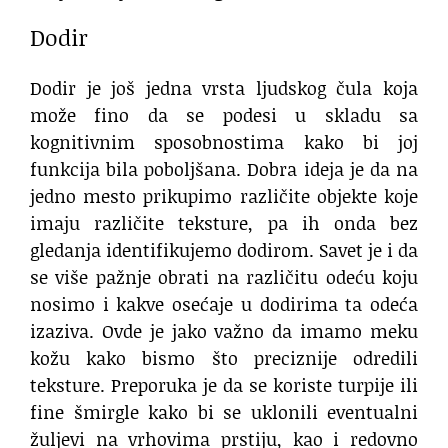
Dodir
Dodir je još jedna vrsta ljudskog čula koja
može fino da se podesi u skladu sa
kognitivnim sposobnostima kako bi joj
funkcija bila poboljšana. Dobra ideja je da na
jedno mesto prikupimo različite objekte koje
imaju različite teksture, pa ih onda bez
gledanja identifikujemo dodirom. Savet je i da
se više pažnje obrati na različitu odeću koju
nosimo i kakve osećaje u dodirima ta odeća
izaziva. Ovde je jako važno da imamo meku
kožu kako bismo što preciznije odredili
teksture. Preporuka je da se koriste turpije ili
fine šmirgle kako bi se uklonili eventualni
žuljevi na vrhovima prstiju, kao i redovno