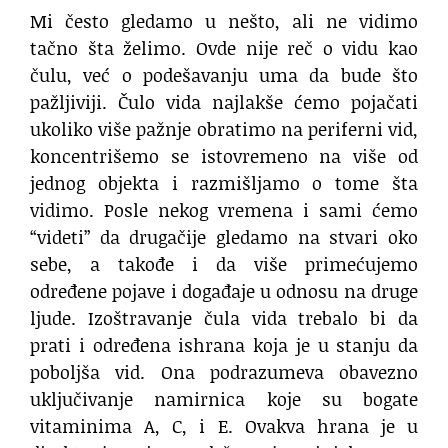
Mi često gledamo u nešto, ali ne vidimo
tačno šta želimo. Ovde nije reč o vidu kao
čulu, već o podešavanju uma da bude što
pažljiviji. Čulo vida najlakše ćemo pojačati
ukoliko više pažnje obratimo na periferni vid,
koncentrišemo se istovremeno na više od
jednog objekta i razmišljamo o tome šta
vidimo. Posle nekog vremena i sami ćemo
“videti” da drugačije gledamo na stvari oko
sebe, a takođe i da više primećujemo
određene pojave i događaje u odnosu na druge
ljude. Izoštravanje čula vida trebalo bi da
prati i određena ishrana koja je u stanju da
poboljša vid. Ona podrazumeva obavezno
uključivanje namirnica koje su bogate
vitaminima A, C, i E. Ovakva hrana je u