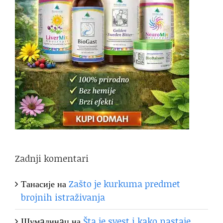
Zadnji komentari
Танасије
на
Zašto je kurkuma predmet
brojnih istraživanja
Шумaдинaц
на
Šta je svest i kako nastaje