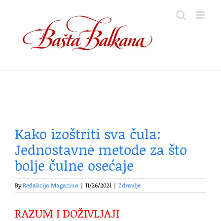
Skip
to
content
Kako izoštriti sva čula:
Jednostavne metode za što
bolje čulne osećaje
By
Redakcija Magazina
|
11/26/2021
|
Zdravlje
RAZUM I DOŽIVLJAJI