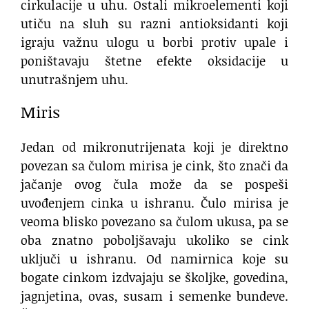
cirkulacije u uhu. Ostali mikroelementi koji
utiču na sluh su razni antioksidanti koji
igraju važnu ulogu u borbi protiv upale i
poništavaju štetne efekte oksidacije u
unutrašnjem uhu.
Miris
Jedan od mikronutrijenata koji je direktno
povezan sa čulom mirisa je cink, što znači da
jačanje ovog čula može da se pospeši
uvođenjem cinka u ishranu. Čulo mirisa je
veoma blisko povezano sa čulom ukusa, pa se
oba znatno poboljšavaju ukoliko se cink
uključi u ishranu. Od namirnica koje su
bogate cinkom izdvajaju se školjke, govedina,
jagnjetina, ovas, susam i semenke bundeve.