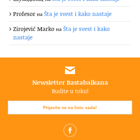
Profesor
на
Šta je svest i kako nastaje
Zirojević Marko
на
Šta je svest i kako
nastaje
Newsletter Bastabalkana
Budite u toku!
Prijavite se na listu sada!