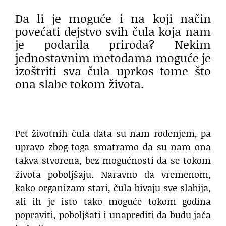
Da li je moguće i na koji način
povećati dejstvo svih čula koja nam
je podarila priroda? Nekim
jednostavnim metodama moguće je
izoštriti sva čula uprkos tome što
ona slabe tokom života.
Pet životnih čula data su nam rođenjem, pa
upravo zbog toga smatramo da su nam ona
takva stvorena, bez mogućnosti da se tokom
života poboljšaju. Naravno da vremenom,
kako organizam stari, čula bivaju sve slabija,
ali ih je isto tako moguće tokom godina
popraviti, poboljšati i unaprediti da budu jača