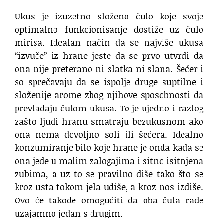
Ukus je izuzetno složeno čulo koje svoje
optimalno funkcionisanje dostiže uz čulo
mirisa. Idealan način da se najviše ukusa
“izvuče” iz hrane jeste da se prvo utvrdi da
ona nije preterano ni slatka ni slana. Šećer i
so sprečavaju da se ispolje druge suptilne i
složenije arome zbog njihove sposobnosti da
prevladaju čulom ukusa. To je ujedno i razlog
zašto ljudi hranu smatraju bezukusnom ako
ona nema dovoljno soli ili šećera. Idealno
konzumiranje bilo koje hrane je onda kada se
ona jede u malim zalogajima i sitno isitnjena
zubima, a uz to se pravilno diše tako što se
kroz usta tokom jela udiše, a kroz nos izdiše.
Ovo će takođe omogućiti da oba čula rade
uzajamno jedan s drugim.