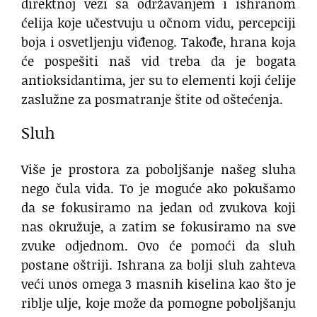
direktnoj vezi sa održavanjem i ishranom
ćelija koje učestvuju u očnom vidu, percepciji
boja i osvetljenju viđenog. Takođe, hrana koja
će pospešiti naš vid treba da je bogata
antioksidantima, jer su to elementi koji ćelije
zaslužne za posmatranje štite od oštećenja.
Sluh
Više je prostora za poboljšanje našeg sluha
nego čula vida. To je moguće ako pokušamo
da se fokusiramo na jedan od zvukova koji
nas okružuje, a zatim se fokusiramo na sve
zvuke odjednom. Ovo će pomoći da sluh
postane oštriji. Ishrana za bolji sluh zahteva
veći unos omega 3 masnih kiselina kao što je
riblje ulje, koje može da pomogne poboljšanju