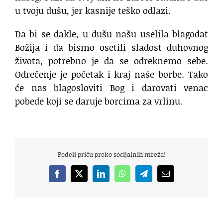
u tvoju dušu, jer kasnije teško odlazi.
Da bi se dakle, u dušu našu uselila blagodat
Božija i da bismo osetili sladost duhovnog
života, potrebno je da se odreknemo sebe.
Odrečenje je početak i kraj naše borbe. Tako
će nas blagosloviti Bog i darovati venac
pobede koji se daruje borcima za vrlinu.
Podeli priču preko socijalnih mreža!
Facebook
X
LinkedIn
WhatsApp
Telegram
Email