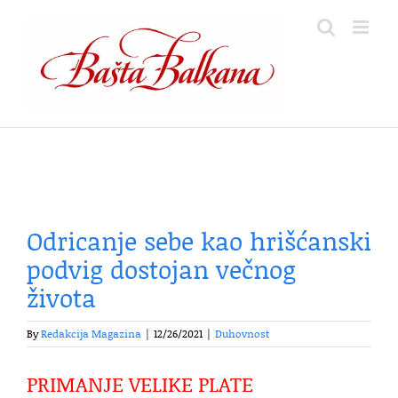
Skip
to
content
Odricanje sebe kao hrišćanski
podvig dostojan večnog
života
By
Redakcija Magazina
|
12/26/2021
|
Duhovnost
PRIMANJE VELIKE PLATE