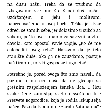
na dušu našu. Treba da se trudimo da
izbegavamo sve ono što škodi duši našoj.
Uzdržanjem u jelu i molitvom,
napredovaćemo u ovoj borbi. Teška je stvar
odreći se samih sebe, jer dolazimo u sukob sa
sobom, pošto uvek imamo za saveznika zlo i
đavola. Zato apostol Pavle vapije: „Ko će me
osloboditi ovog tela?“ Naravno da je telo
stanište duše; ako ga ne zauzdamo, postaje
naš tiranin, mrski gospodar i ugnjetač.
Potrebno je, pored ovoga što smo naveli, da
pazimo i na oči naše da ne gledaju sa
grešnim raspoloženjem ženska lica. U licu
svake žene zamišljaj sveto i svešteno lice
Presvete Bogorodice, koja je rodila Iskupitelja
našeg. Pazi da tvoj um ne zarobi Satana i uđe