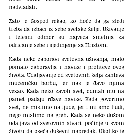
nadvladati.
Zato je Gospod rekao, ko hoće da ga sledi
treba da izbaci iz sebe svetske želje. Uživanje
i telesni odmor su najveća smetnja za
odricanje sebe i sjedinjenje sa Hristom.
Kada neko zaboravi svetovna uživanja, malo
pomalo zaboravlja i navike i prohteve ovog
života. Udaljavanje od svetovnih želja zahteva
mučeničku borbu, jer nas je đavo njima
vezao. Kada neko zavoli svet, odmah mu na
pamet padaju rđave navike. Kada govorimo
svet, ne mislimo na ljude, jer i mi smo ljudi,
nego mislimo na greh. Kada se neko dušom
udaljava od svetovnih stvari, počinje u svom
životu da oseća duševni napredak. Ukoliko je