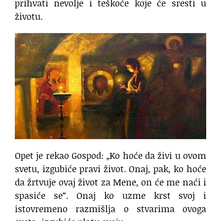
prihvati nevolje i teškoće koje će sresti u
životu.
Opet je rekao Gospod: „Ko hoće da živi u ovom
svetu, izgubiće pravi život. Onaj, pak, ko hoće
da žrtvuje ovaj život za Mene, on će me naći i
spasiće se“. Onaj ko uzme krst svoj i
istovremeno razmišlja o stvarima ovoga