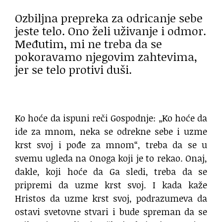
Ozbiljna prepreka za odricanje sebe
jeste telo. Ono želi uživanje i odmor.
Međutim, mi ne treba da se
pokoravamo njegovim zahtevima,
jer se telo protivi duši.
Ko hoće da ispuni reči Gospodnje: „Ko hoće da
ide za mnom, neka se odrekne sebe i uzme
krst svoj i pođe za mnom“, treba da se u
svemu ugleda na Onoga koji je to rekao. Onaj,
dakle, koji hoće da Ga sledi, treba da se
pripremi da uzme krst svoj. I kada kaže
Hristos da uzme krst svoj, podrazumeva da
ostavi svetovne stvari i bude spreman da se