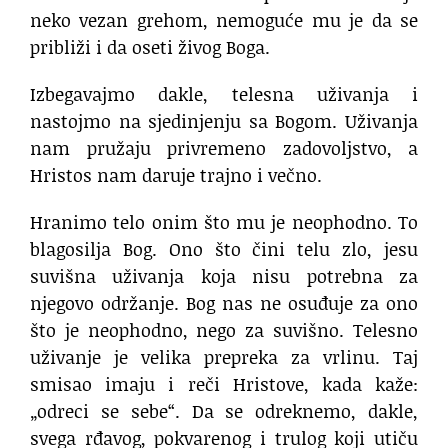
neko vezan grehom, nemoguće mu je da se
približi i da oseti živog Boga.
Izbegavajmo dakle, telesna uživanja i
nastojmo na sjedinjenju sa Bogom. Uživanja
nam pružaju privremeno zadovoljstvo, a
Hristos nam daruje trajno i večno.
Hranimo telo onim što mu je neophodno. To
blagosilja Bog. Ono što čini telu zlo, jesu
suvišna uživanja koja nisu potrebna za
njegovo održanje. Bog nas ne osuđuje za ono
što je neophodno, nego za suvišno. Telesno
uživanje je velika prepreka za vrlinu. Taj
smisao imaju i reči Hristove, kada kaže:
„odreci se sebe“. Da se odreknemo, dakle,
svega rđavog, pokvarenog i trulog koji utiču