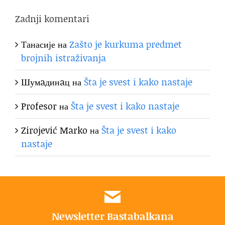
Zadnji komentari
Танасије
на
Zašto je kurkuma predmet
brojnih istraživanja
Шумaдинaц
на
Šta je svest i kako nastaje
Profesor
на
Šta je svest i kako nastaje
Zirojević Marko
на
Šta je svest i kako
nastaje
Newsletter Bastabalkana