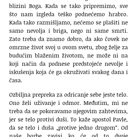
blizini Boga. Kada se tako pripremimo, sve
što nam izgleda teško podnećemo hrabro.
Kada tako razmišljamo, nećemo se plašiti ne
samo nevolja i briga, nego ni same smrti.
Zato treba da znamo dobro, da ako čovek ne
omrzne život svoj u ovom svetu, zbog želje za
budućim blaženim životom, ne može ni na
koji način da podnese predstojeće nevolje i
iskušenja koja će ga okruživati svakog dana i
časa.
Ozbiljna prepreka za odricanje sebe jeste telo.
Ono želi uživanje i odmor. Međutim, mi ne
treba da se pokoravamo njegovim zahtevima,
jer se telo protivi duši. To kaže apostol Pavle,
da se telo i duša „protive jedno drugom“. Od
naše borbe zavisi ko će od to dvoje