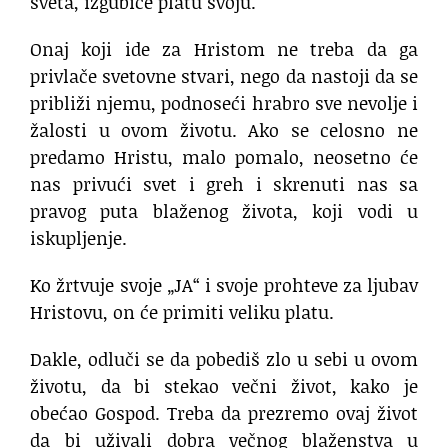
sveta, izgubiće platu svoju.
Onaj koji ide za Hristom ne treba da ga
privlače svetovne stvari, nego da nastoji da se
približi njemu, podnoseći hrabro sve nevolje i
žalosti u ovom životu. Ako se celosno ne
predamo Hristu, malo pomalo, neosetno će
nas privući svet i greh i skrenuti nas sa
pravog puta blaženog života, koji vodi u
iskupljenje.
Ko žrtvuje svoje „JA“ i svoje prohteve za ljubav
Hristovu, on će primiti veliku platu.
Dakle, odluči se da pobediš zlo u sebi u ovom
životu, da bi stekao večni život, kako je
obećao Gospod. Treba da prezremo ovaj život
da bi uživali dobra večnog blaženstva u