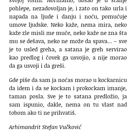
svojoj visini. Normalno, došao je u stanje
pohlepe, nezadovoljan je, i zato on tako urla i
napada na ljude i danju i noću, pomućuje
umove ljudske. Neko kaže, nema mira, neko
kaže zle misli me muče, neko kaže ne zna šta
mu se dešava, neko ne može da spava… – sve
je to usled greha, a satana je greh servirao
kao predlog i čovek ga usvojio, a nije morao
da ga usvoji i da greši.
Gde piše da sam ja noćas morao u kockarnicu
da idem i da se kockam i prokockam imanje,
taman posla. Sve je to satana predložio, ja
sam ispunio, dakle, nema on tu vlast nad
tobom ako ti ne prihvatiš.
Arhimandrit Stefan Vučković