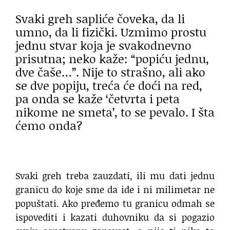
Svaki greh sapliće čoveka, da li
umno, da li fizički. Uzmimo prostu
jednu stvar koja je svakodnevno
prisutna; neko kaže: “popiću jednu,
dve čaše…”. Nije to strašno, ali ako
se dve popiju, treća će doći na red,
pa onda se kaže ‘četvrta i peta
nikome ne smeta’, to se pevalo. I šta
ćemo onda?
Svaki greh treba zauzdati, ili mu dati jednu
granicu do koje sme da ide i ni milimetar ne
popuštati. Ako pređemo tu granicu odmah se
ispovediti i kazati duhovniku da si pogazio