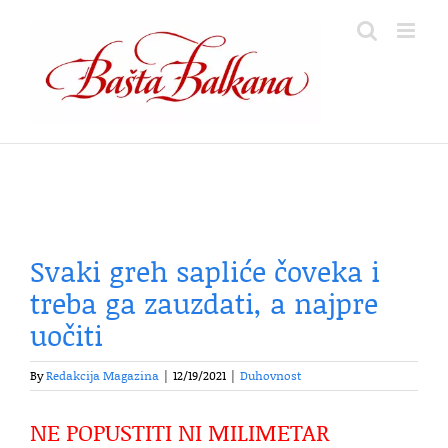
Skip
to
content
Svaki greh sapliće čoveka i
treba ga zauzdati, a najpre
uočiti
By
Redakcija Magazina
|
12/19/2021
|
Duhovnost
NE POPUSTITI NI MILIMETAR