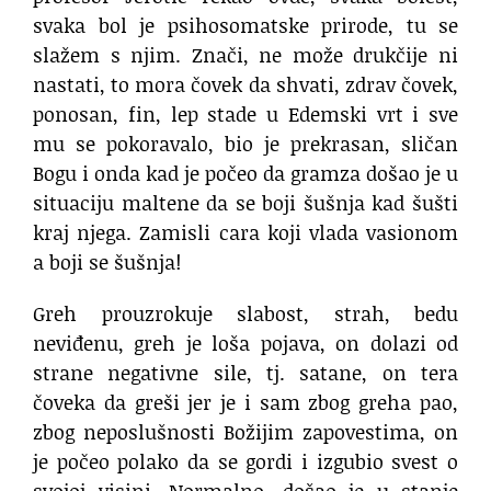
svaka bol je psihosomatske prirode, tu se
slažem s njim. Znači, ne može drukčije ni
nastati, to mora čovek da shvati, zdrav čovek,
ponosan, fin, lep stade u Edemski vrt i sve
mu se pokoravalo, bio je prekrasan, sličan
Bogu i onda kad je počeo da gramza došao je u
situaciju maltene da se boji šušnja kad šušti
kraj njega. Zamisli cara koji vlada vasionom
a boji se šušnja!
Greh prouzrokuje slabost, strah, bedu
neviđenu, greh je loša pojava, on dolazi od
strane negativne sile, tj. satane, on tera
čoveka da greši jer je i sam zbog greha pao,
zbog neposlušnosti Božijim zapovestima, on
je počeo polako da se gordi i izgubio svest o