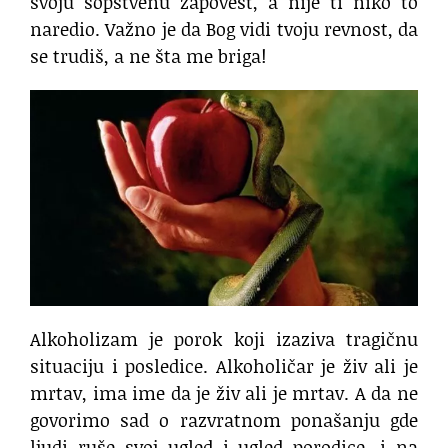
svoju sopstvenu zapovest, a nije ti niko to
naredio. Važno je da Bog vidi tvoju revnost, da
se trudiš, a ne šta me briga!
Alkoholizam je porok koji izaziva tragičnu
situaciju i posledice. Alkoholičar je živ ali je
mrtav, ima ime da je živ ali je mrtav. A da ne
govorimo sad o razvratnom ponašanju gde
ljudi ruše svoj ugled i ugled porodice, i na