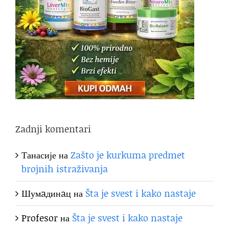
Zadnji komentari
Танасије
на
Zašto je kurkuma predmet
brojnih istraživanja
Шумaдинaц
на
Šta je svest i kako nastaje
Profesor
на
Šta je svest i kako nastaje