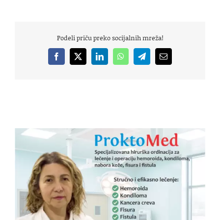
Podeli priču preko socijalnih mreža!
Facebook
X
LinkedIn
WhatsApp
Telegram
Email