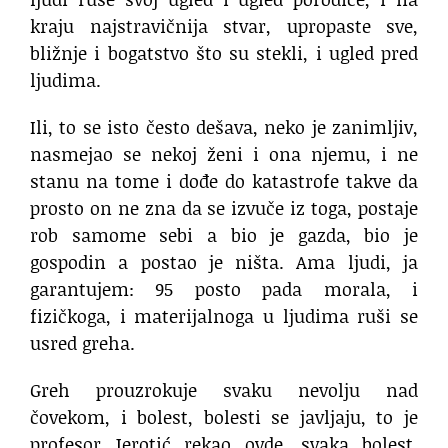
kraju najstravičnija stvar, upropaste sve,
bližnje i bogatstvo što su stekli, i ugled pred
ljudima.
Ili, to se isto često dešava, neko je zanimljiv,
nasmejao se nekoj ženi i ona njemu, i ne
stanu na tome i dođe do katastrofe takve da
prosto on ne zna da se izvuče iz toga, postaje
rob samome sebi a bio je gazda, bio je
gospodin a postao je ništa. Ama ljudi, ja
garantujem: 95 posto pada morala, i
fizičkoga, i materijalnoga u ljudima ruši se
usred greha.
Greh prouzrokuje svaku nevolju nad
čovekom, i bolest, bolesti se javljaju, to je
profesor Jerotić rekao ovde, svaka bolest,