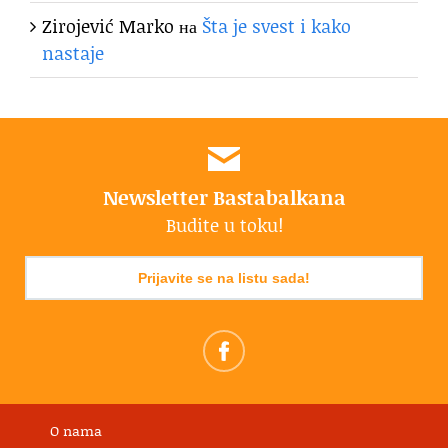
Zirojević Marko
на
Šta je svest i kako
nastaje
Newsletter Bastabalkana
Budite u toku!
Prijavite se na listu sada!
O nama