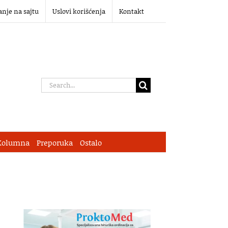
anje na sajtu
Uslovi korišćenja
Kontakt
Search
for:
Kolumna
Preporuka
Ostalo