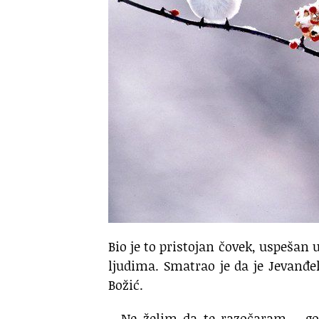
Bio je to pristojan čovek, uspešan
ljudima. Smatrao je da je Jevanđel
Božić.
– Ne želim da te razočaram – gov