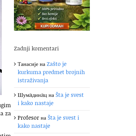
Zadnji komentari
Танасије
на
Zašto je
kurkuma predmet brojnih
istraživanja
Шумaдинaц
на
Šta je svest
i kako nastaje
rugim
ta za
Profesor
на
Šta je svest i
kako nastaje
atim