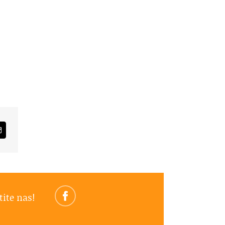
am
Email
tite nas!