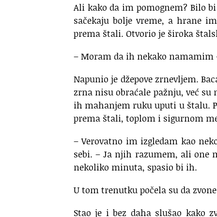
Ali kako da im pomognem? Bilo bi
sačekaju bolje vreme, a hrane im
prema štali. Otvorio je široka štalsk
– Moram da ih nekako namamim – 
Napunio je džepove zrnevljem. Bacao
zrna nisu obraćale pažnju, već su 
ih mahanjem ruku uputi u štalu. Pre
prema štali, toplom i sigurnom mes
– Verovatno im izgledam kao neko
sebi. – Ja njih razumem, ali on
nekoliko minuta, spasio bi ih.
U tom trenutku počela su da zvone
Stao je i bez daha slušao kako z