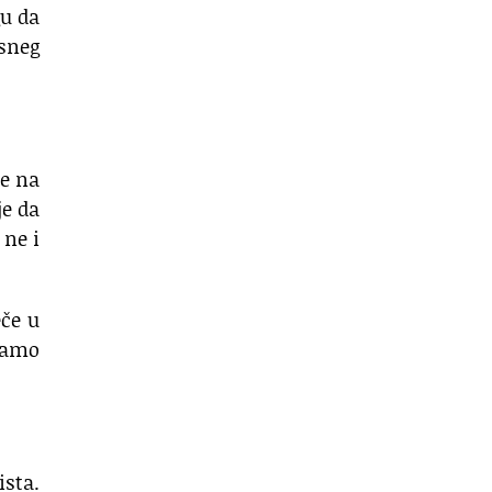
gu da
 sneg
ce na
je da
 ne i
eče u
samo
ista.