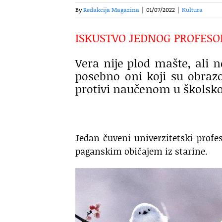
By
Redakcija Magazina
|
01/07/2022
|
Kultura
ISKUSTVO JEDNOG PROFESO
Vera nije plod mašte, ali n
posebno oni koji su obrazo
protivi naučenom u školskoj
Jedan čuveni univerzitetski prof
paganskim običajem iz starine.