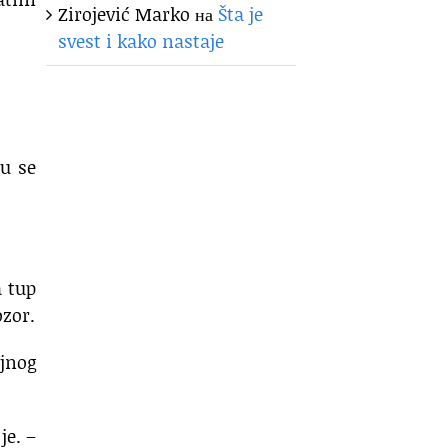
Zirojević Marko
на
Šta je
svest i kako nastaje
su se
a tup
ozor.
ujnog
je. –