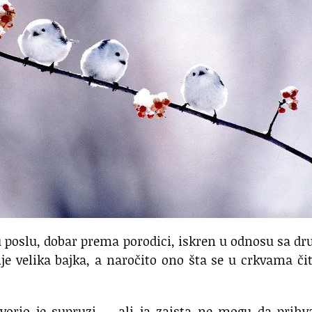
 u poslu, dobar prema porodici, iskren u odnosu sa d
je velika bajka, a naročito ono šta se u crkvama či
orio je supruzi, – ali ja zaista ne mogu da prihv