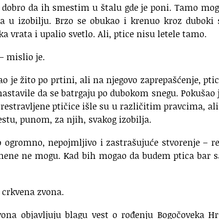
 dobro da ih smestim u štalu gde je poni. Tamo mo
a u izobilju. Brzo se obukao i krenuo kroz duboki
a vrata i upalio svetlo. Ali, ptice nisu letele tamo.
mislio je.
 je žito po prtini, ali na njegovo zaprepašćenje, pti
nastavile da se batrgaju po dubokom snegu. Pokušao 
stravljene ptičice išle su u različitim pravcima, ali
tu, punom, za njih, svakog izobilja.
 ogromno, nepojmljivo i zastrašujuće stvorenje – r
e mene ne mogu. Kad bih mogao da budem ptica bar 
 crkvena zvona.
vona objavljuju blagu vest o rođenju Bogočoveka Hr