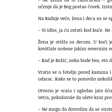
učenje da je Bog postao čovek. Izvi
Na Badnje veče, žena i deca su se s
– Vi idite, ja ću ostati kod kuće. 
Žena je otišla sa decom. U kući je
kovitlale nošene jakim severnim ve
– Kad je Božić, neka bude beo, eto d
Vratio se u fotelju pored kamina i
udarac. Kako se to ponovilo nekoli
Otvorio je vrata i ugledao jato šć
vetra, pokušavale da ulete kroz pro
– Ne mogu da dozvolim da se sirot