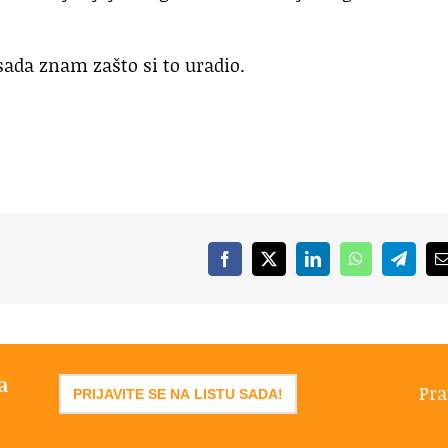
sada znam zašto si to uradio.
Facebook
X
LinkedIn
WhatsApp
Telegr
a
Pra
PRIJAVITE SE NA LISTU SADA!