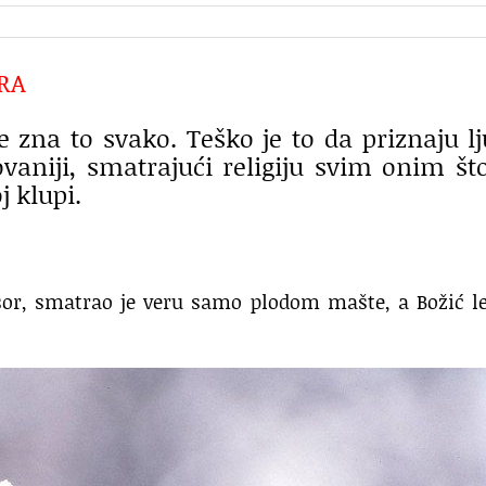
RA
e zna to svako. Teško je to da priznaju lj
vaniji, smatrajući religiju svim onim št
 klupi.
esor, smatrao je veru samo plodom mašte, a Božić 