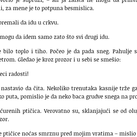
ni, za mene je to potpuna besmislica.
premali da idu u crkvu.
Ne mogu da idem samo zato što svi drugi idu.
 bilo toplo i tiho. Počeo je da pada sneg. Pahulje 
trom. Gledao je kroz prozor i u sebi se smešio:
eci radosti!
 nastavio da čita. Nekoliko trenutaka kasnije trže g
ko puta, pomislio je da neko baca grudve snega na pr
ućurenih ptičica. Verovatno su, sklanjajući se od ol
zor.
e ptičice noćas smrznu pred mojim vratima – mislio 