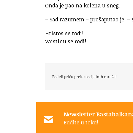
Onda je pao na kolena u sneg.
– Sad razumem – prošaputao je, – 
Hristos se rodi!
Vaistinu se rodi!
Podeli priču preko socijalnih mreža!
Newsletter Bastabalkan
Budite u toku!