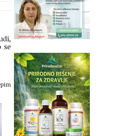
udi,
o se
lepim