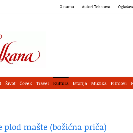
O nama
Autori Tekstova
Oglašav
t
Život
Čovek
Travel
Kultura
Istorija
Muzika
Filmovi
e plod mašte (božićna priča)