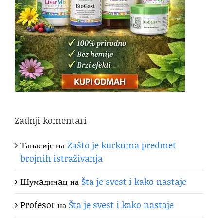
Zadnji komentari
Танасије
на
Zašto je kurkuma predmet
brojnih istraživanja
Шумaдинaц
на
Šta je svest i kako nastaje
Profesor
на
Šta je svest i kako nastaje