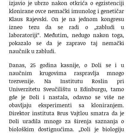
izjavio je ubrzo nakon otkrića o egzistenciji
klonirane ovce nemački imunolog i genetičar
Klaus Rajevski. On je na jednom kongresu
izneo tezu da se radi o „zabludi u
laboratoriji“. Međutim, nedugo nakon toga,
pokazalo se da je zapravo taj nemački
naučnik u zabludi.
Danas, 25 godina kasnije, o Doli se i u
naučnim krugovima raspravlja mnogo
trezvenije. Na Institutu Roslin pri
Univerzitetu Sveučilištu u Edinburgu, tamo
gde je Doli i nastala, odavno se više ne
obavljaju eksperimenti sa kloniranjem.
Direktor instituta Brus Vajtlou smatra da je
Doli uradila mnogo za širenja saznanja o
biološkim dostignućima. „Doli je biologiju