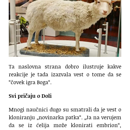
Ta naslovna strana dobro ilustruje kakve
reakcije je tada izazvala vest o tome da se
“čovek igra Boga“.
Svi pričaju o Doli
Mnogi naučnici dugo su smatrali da je vest o
kloniranju „novinarka patka“. „Ja na verujem
da se iz ćelija može klonirati embrion“,