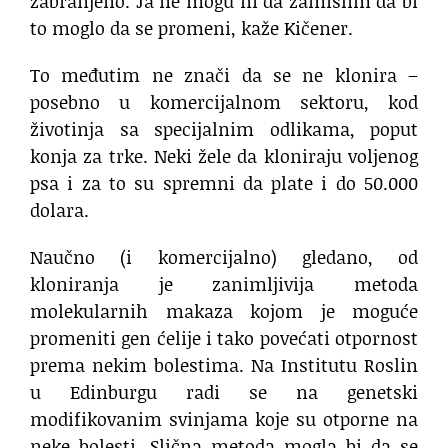
zabranjeno. Ja ne mogu ni da zamislim da bi
to moglo da se promeni, kaže Kičener.
To međutim ne znači da se ne klonira –
posebno u komercijalnom sektoru, kod
životinja sa specijalnim odlikama, poput
konja za trke. Neki žele da kloniraju voljenog
psa i za to su spremni da plate i do 50.000
dolara.
Naučno (i komercijalno) gledano, od
kloniranja je zanimljivija metoda
molekularnih makaza kojom je moguće
promeniti gen ćelije i tako povećati otpornost
prema nekim bolestima. Na Institutu Roslin
u Edinburgu radi se na genetski
modifikovanim svinjama koje su otporne na
neke bolesti. Slična metoda mogla bi da se