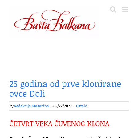
Skip
to
content
25 godina od prve klonirane
ovce Doli
By
Redakcija Magazina
|
02/22/2022
|
Ostalo
ČETVRT VEKA ČUVENOG KLONA