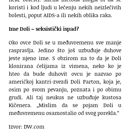
koristi i kod ljudi u lečenju nekih neizlečivih
bolesti, poput AIDS-a ili nekih oblika raka.
Ime Doli – seksistički ispad?
Oko ovce Doli se u međuvremenu sve manje
raspravlja. Jedino što još uzbuđuje duhove
jeste njeno ime. S obzirom na to da je Doli
klonirana ćelijama iz vimena, neko ko je
hteo da bude duhovit ovcu je nazvao po
američkoj kantri-zvezdi Doli Parton, koja je,
osim po svom pevanju, poznata i po obimu
grudi. Ali taj neukus ne uzbuđuje kustosa
Kičenera. „Mislim da se pojam Doli u
međuvremenu osamostalio od svog porekla.“
Izvor: DW.com