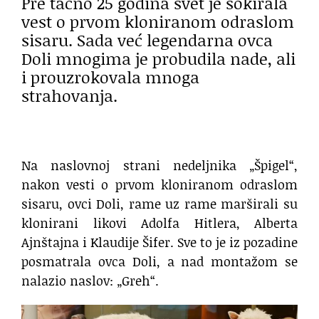
Pre tačno 25 godina svet je šokirala
vest o prvom kloniranom odraslom
sisaru. Sada već legendarna ovca
Doli mnogima je probudila nade, ali
i prouzrokovala mnoga
strahovanja.
Na naslovnoj strani nedeljnika „Špigel“,
nakon vesti o prvom kloniranom odraslom
sisaru, ovci Doli, rame uz rame marširali su
klonirani likovi Adolfa Hitlera, Alberta
Ajnštajna i Klaudije Šifer. Sve to je iz pozadine
posmatrala ovca Doli, a nad montažom se
nalazio naslov: „Greh“.