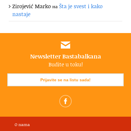
Zirojević Marko
на
Šta je svest i kako
nastaje
Newsletter Bastabalkana
Budite u toku!
Prijavite se na listu sada!
O nama