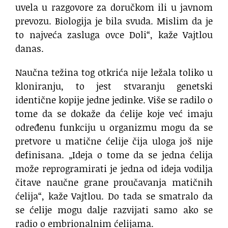
uvela u razgovore za doručkom ili u javnom
prevozu. Biologija je bila svuda. Mislim da je
to najveća zasluga ovce Doli“, kaže Vajtlou
danas.
Naučna težina tog otkrića nije ležala toliko u
kloniranju, to jest stvaranju genetski
identične kopije jedne jedinke. Više se radilo o
tome da se dokaže da ćelije koje već imaju
određenu funkciju u organizmu mogu da se
pretvore u matične ćelije čija uloga još nije
definisana. „Ideja o tome da se jedna ćelija
može reprogramirati je jedna od ideja vodilja
čitave naučne grane proučavanja matičnih
ćelija“, kaže Vajtlou. Do tada se smatralo da
se ćelije mogu dalje razvijati samo ako se
radio o embrionalnim ćelijama.