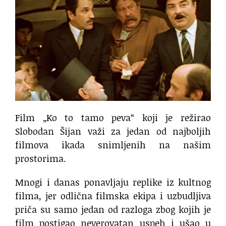
Film „Ko to tamo peva“ koji je režirao
Slobodan Šijan važi za jedan od najboljih
filmova ikada snimljenih na našim
prostorima.
Mnogi i danas ponavljaju replike iz kultnog
filma, jer odlična filmska ekipa i uzbudljiva
priča su samo jedan od razloga zbog kojih je
film postigao neverovatan uspeh i ušao u