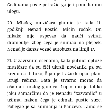
Godinama posle potražio ga je i ponudio mu
ulogu.
20. Mlađeg muzičara glumio je tada 11-
godišnji Nenad Kostić, Mićin rođak. On
nikako nije uspevao da nauči svirati
drombulje, zbog čega je snimao na plejbek.
Nenad je danas vozač autobusa na liniji 17.
21. U završnim scenama, kada putnici optuže
muzičare da su čiči ukrali novčanik, pa svi
krenu da ih tuku, Šijan je tražio krupan plan.
Drugi rečima, Bata je stvarno morao da
ošamari malog glumca. Lupio mu je toliko
jaku šamarčinu da je Nenadu “zazvonilo” u
ušima, nakon čega je odmah pustio suze.
Pobegao je sa snimanja u Pančevo. Tamo se