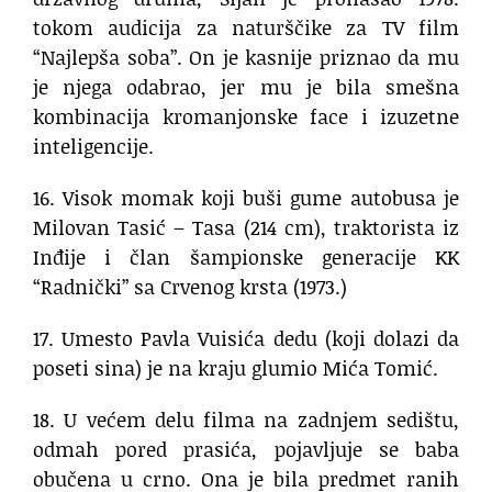
tokom audicija za naturščike za TV film
“Najlepša soba”. On je kasnije priznao da mu
je njega odabrao, jer mu je bila smešna
kombinacija kromanjonske face i izuzetne
inteligencije.
16. Visok momak koji buši gume autobusa je
Milovan Tasić – Tasa (214 cm), traktorista iz
Inđije i član šampionske generacije KK
“Radnički” sa Crvenog krsta (1973.)
17. Umesto Pavla Vuisića dedu (koji dolazi da
poseti sina) je na kraju glumio Mića Tomić.
18. U većem delu filma na zadnjem sedištu,
odmah pored prasića, pojavljuje se baba
obučena u crno. Ona je bila predmet ranih