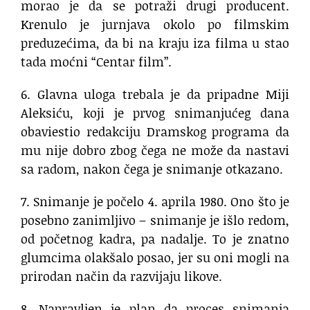
morao je da se potraži drugi producent.
Krenulo je jurnjava okolo po filmskim
preduzećima, da bi na kraju iza filma u stao
tada moćni “Centar film”.
6. Glavna uloga trebala je da pripadne Miji
Aleksiću, koji je prvog snimanjućeg dana
obaviestio redakciju Dramskog programa da
mu nije dobro zbog čega ne može da nastavi
sa radom, nakon čega je snimanje otkazano.
7. Snimanje je počelo 4. aprila 1980. Ono što je
posebno zanimljivo – snimanje je išlo redom,
od početnog kadra, pa nadalje. To je znatno
glumcima olakšalo posao, jer su oni mogli na
prirodan način da razvijaju likove.
8. Napravljen je plan da proces snimanja