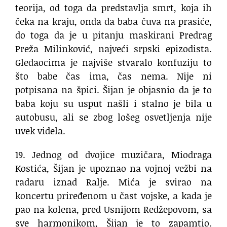
teorija, od toga da predstavlja smrt, koja ih
čeka na kraju, onda da baba čuva na prasiće,
do toga da je u pitanju maskirani Predrag
Preža Milinković, najveći srpski epizodista.
Gledaocima je najviše stvaralo konfuziju to
što babe čas ima, čas nema. Nije ni
potpisana na špici. Šijan je objasnio da je to
baba koju su usput našli i stalno je bila u
autobusu, ali se zbog lošeg osvetljenja nije
uvek videla.
19. Jednog od dvojice muzičara, Miodraga
Kostića, Šijan je upoznao na vojnoj vežbi na
radaru iznad Ralje. Mića je svirao na
koncertu priređenom u čast vojske, a kada je
pao na kolena, pred Usnijom Redžepovom, sa
sve harmonikom, Šijan je to zapamtio.