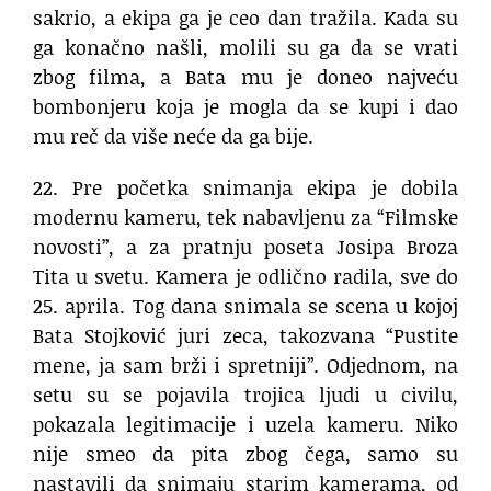
sakrio, a ekipa ga je ceo dan tražila. Kada su
ga konačno našli, molili su ga da se vrati
zbog filma, a Bata mu je doneo najveću
bombonjeru koja je mogla da se kupi i dao
mu reč da više neće da ga bije.
22. Pre početka snimanja ekipa je dobila
modernu kameru, tek nabavljenu za “Filmske
novosti”, a za pratnju poseta Josipa Broza
Tita u svetu. Kamera je odlično radila, sve do
25. aprila. Tog dana snimala se scena u kojoj
Bata Stojković juri zeca, takozvana “Pustite
mene, ja sam brži i spretniji”. Odjednom, na
setu su se pojavila trojica ljudi u civilu,
pokazala legitimacije i uzela kameru. Niko
nije smeo da pita zbog čega, samo su
nastavili da snimaju starim kamerama, od