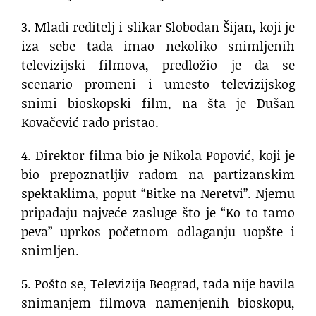
3. Mladi reditelj i slikar Slobodan Šijan, koji je
iza sebe tada imao nekoliko snimljenih
televizijski filmova, predložio je da se
scenario promeni i umesto televizijskog
snimi bioskopski film, na šta je Dušan
Kovačević rado pristao.
4. Direktor filma bio je Nikola Popović, koji je
bio prepoznatljiv radom na partizanskim
spektaklima, poput “Bitke na Neretvi”. Njemu
pripadaju najveće zasluge što je “Ko to tamo
peva” uprkos početnom odlaganju uopšte i
snimljen.
5. Pošto se, Televizija Beograd, tada nije bavila
snimanjem filmova namenjenih bioskopu,