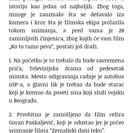
istoriju kao jedan od najboljih. Zbog toga,
mnoge je zanimalo šta se dešavalo iza
kamera i kroz šta je filmska ekipa prolazila
tokom snimanja, a pred vama je 28
zanimljivih činjenica, zbog kojih će vam film
„Ko to tamo peva“, postati još draži.
1. Na početku je to trebalo da bude savremena
priča, Televizijska drama od pedesetak
minuta. Mesto odigravanja radnje je autobus
GSP-a, a glavni lik je trebao da bude starac
koji je krenuo da poseti sina koji služi vojsku
u Beogradu.
2. Prvobitno je zamišljeno da film režira
Goran Paskaljević, koji je odustao jer je počeo
snimanje filma “Zemaljski dani teku”.