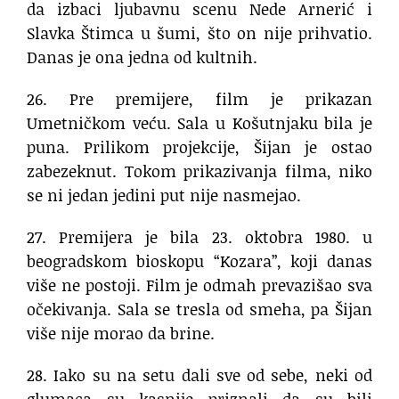
da izbaci ljubavnu scenu Nede Arnerić i
Slavka Štimca u šumi, što on nije prihvatio.
Danas je ona jedna od kultnih.
26. Pre premijere, film je prikazan
Umetničkom veću. Sala u Košutnjaku bila je
puna. Prilikom projekcije, Šijan je ostao
zabezeknut. Tokom prikazivanja filma, niko
se ni jedan jedini put nije nasmejao.
27. Premijera je bila 23. oktobra 1980. u
beogradskom bioskopu “Kozara”, koji danas
više ne postoji. Film je odmah prevazišao sva
očekivanja. Sala se tresla od smeha, pa Šijan
više nije morao da brine.
28. Iako su na setu dali sve od sebe, neki od