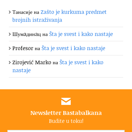
Танасије
на
Zašto je kurkuma predmet
brojnih istraživanja
Шумaдинaц
на
Šta je svest i kako nastaje
Profesor
на
Šta je svest i kako nastaje
Zirojević Marko
на
Šta je svest i kako
nastaje
Newsletter Bastabalkana
Budite u toku!