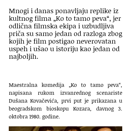
Mnogi i danas ponavljaju replike iz
kultnog filma „Ko to tamo peva“, jer
odlična filmska ekipa i uzbudljiva
priča su samo jedan od razloga zbog
kojih je film postigao neverovatan
uspeh i ušao u istoriju kao jedan od
najboljih.
Maestralna komedija „Ko to tamo peva“,
napisana rukom izvanrednog scenariste
Dušana Kovačevića, prvi put je prikazana u
beogradskom bioskopu Kozara, davnog 3.
oktobra 1980. godine.