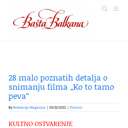
Skip
to
content
28 malo poznatih detalja o
snimanju filma „Ko to tamo
peva“
By
Redakcija Magazina
|
02/12/2022
|
Filmovi
KULTNO OSTVARENJE