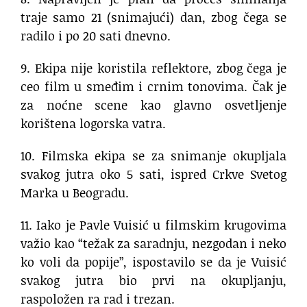
traje samo 21 (snimajući) dan, zbog čega se
radilo i po 20 sati dnevno.
9. Ekipa nije koristila reflektore, zbog čega je
ceo film u smeđim i crnim tonovima. Čak je
za noćne scene kao glavno osvetljenje
korištena logorska vatra.
10. Filmska ekipa se za snimanje okupljala
svakog jutra oko 5 sati, ispred Crkve Svetog
Marka u Beogradu.
11. Iako je Pavle Vuisić u filmskim krugovima
važio kao “težak za saradnju, nezgodan i neko
ko voli da popije”, ispostavilo se da je Vuisić
svakog jutra bio prvi na okupljanju,
raspoložen ra rad i trezan.