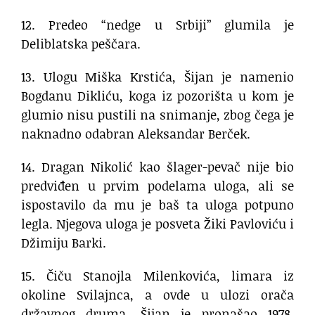
12. Predeo “nedge u Srbiji” glumila je
Deliblatska peščara.
13. Ulogu Miška Krstića, Šijan je namenio
Bogdanu Dikliću, koga iz pozorišta u kom je
glumio nisu pustili na snimanje, zbog čega je
naknadno odabran Aleksandar Berček.
14. Dragan Nikolić kao šlager-pevač nije bio
predviđen u prvim podelama uloga, ali se
ispostavilo da mu je baš ta uloga potpuno
legla. Njegova uloga je posveta Žiki Pavloviću i
Džimiju Barki.
15. Čiču Stanojla Milenkovića, limara iz
okoline Svilajnca, a ovde u ulozi orača
državnog druma, Šijan je pronašao 1978.