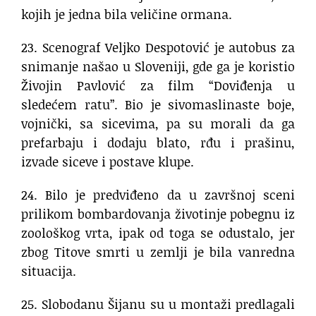
kojih je jedna bila veličine ormana.
23. Scenograf Veljko Despotović je autobus za
snimanje našao u Sloveniji, gde ga je koristio
Živojin Pavlović za film “Doviđenja u
sledećem ratu”. Bio je sivomaslinaste boje,
vojnički, sa sicevima, pa su morali da ga
prefarbaju i dodaju blato, rđu i prašinu,
izvade siceve i postave klupe.
24. Bilo je predviđeno da u završnoj sceni
prilikom bombardovanja životinje pobegnu iz
zoološkog vrta, ipak od toga se odustalo, jer
zbog Titove smrti u zemlji je bila vanredna
situacija.
25. Slobodanu Šijanu su u montaži predlagali