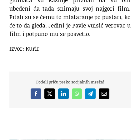
glumaca su kasnije priznali da su bili
ubeđeni da tada snimaju svoj najgori film.
Pitali su se čemu to mlataranje po pustari, ko
će to da gleda. Jedini je Pavle Vuisić verovao u
film i potpuno mu se posvetio.
Izvor: Kurir
Podeli priču preko socijalnih mreža!
Facebook
X
LinkedIn
WhatsApp
Telegram
Email