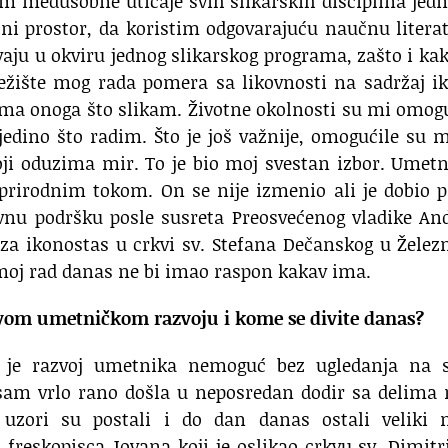
im međusobne uticaje svih slikarskih disciplina jed
lni prostor, da koristim odgovarajuću naučnu litera
ju u okviru jednog slikarskog programa, zašto i ka
težište mog rada pomera sa likovnosti na sadržaj i
tema onoga što slikam. Životne okolnosti su mi omog
jedino što radim. Što je još važnije, omogućile su 
ji oduzima mir. To je bio moj svestan izbor. Umet
 prirodnim tokom. On se nije izmenio ali je dobio 
nu podršku posle susreta Preosvećenog vladike And
za ikonostas u crkvi sv. Stefana Dečanskog u Želez
 moj rad danas ne bi imao raspon kakav ima.
 svom umetničkom razvoju i kome se divite danas?
 je razvoj umetnika nemoguć bez ugledanja na s
sam vrlo rano došla u neposredan dodir sa delima 
uzori su postali i do dan danas ostali veliki n
freskopisca Jovana koji je oslikao crkvu sv. Dimitr