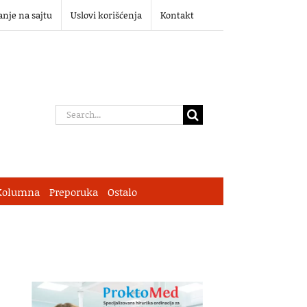
anje na sajtu
Uslovi korišćenja
Kontakt
Search
for:
Kolumna
Preporuka
Ostalo