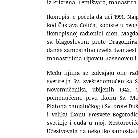
iz Prizrena, Temišvara, manastira 
Ikonopis je počela da uči 1991. Na
kod Časlava Colića, kopiste u beog
ikonopisnoj radionici mon. Magdal
sa blagoslovom prote Dragomira 
danas samostalno izvela dvanaest i
manastirima Lipovcu, Jasenovcu i v
Među njima se izdvajaju one rađe
svetitelja Sv. sveštenomučenika 
Novomučenika, ubijenih 1942.
pomenućemo prvu ikonu Sv. Muče
Platona banjalučkog i Sv. prote D
i veliku ikonu Presvete Bogorod
svetinje i čuda u njoj. Nestorov
Učestvovala na nekoliko samostalni