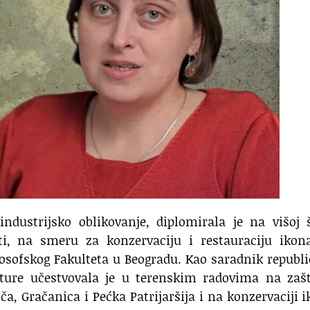
industrijsko oblikovanje, diplomirala je na višoj 
i, na smeru za konzervaciju i restauraciju ikon
losofskog Fakulteta u Beogradu. Kao saradnik republ
ture učestvovala je u terenskim radovima na zašti
a, Gračanica i Pećka Patrijaršija i na konzervaciji 