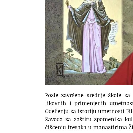
Posle završene srednje škole za 
likovnih i primenjenih umetnost
Odeljenju za istoriju umetnosti Fi
Zavoda za zaštitu spomenika kul
čišćenju fresaka u manastirima Žič