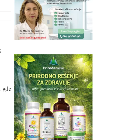
k
, gde