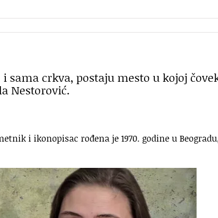
 i sama crkva, postaju mesto u kojoj čove
la Nestorović.
tnik i ikonopisac rođena je 1970. godine u Beogradu