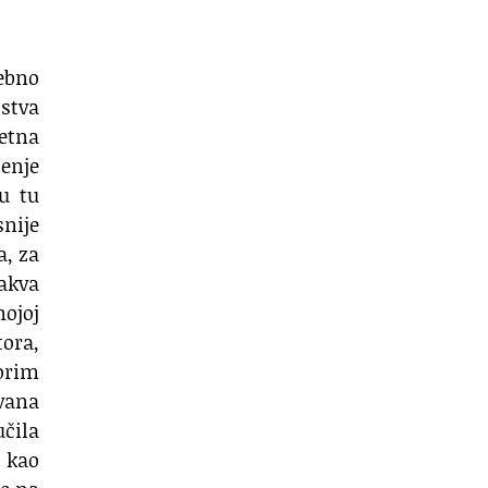
sebno
stva
četna
enje
u tu
snije
, za
kakva
mojoj
tora,
vorim
vana
čila
 kao