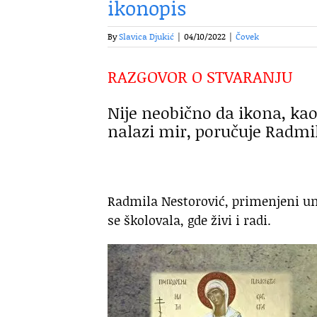
ikonopis
By
Slavica Djukić
|
04/10/2022
|
Čovek
RAZGOVOR O STVARANJU
Nije neobično da ikona, kao
nalazi mir, poručuje Radmi
Radmila Nestorović, primenjeni ume
se školovala, gde živi i radi.