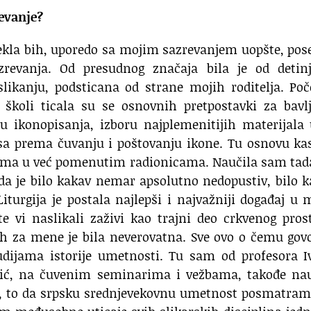
evanje?
rekla bih, uporedo sa mojim sazrevanjem uopšte, po
vanja. Od presudnog značaja bila je od detinj
slikanju, podsticana od strane mojih roditelja. Po
školi ticala su se osnovnih pretpostavki za bavlj
 ikonopisanja, izboru najplemenitijih materijala 
sa prema čuvanju i poštovanju ikone. Tu osnovu ka
ima u već pomenutim radionicama. Naučila sam tada
 da je bilo kakav nemar apsolutno nedopustiv, bilo 
Liturgija je postala najlepši i najvažniji događaj u 
e vi naslikali zaživi kao trajni deo crkvenog pros
nih za mene je bila neverovatna. Sve ovo o čemu go
udijama istorije umetnosti. Tu sam od profesora I
vić, na čuvenim seminarima i vežbama, takođe nau
a, to da srpsku srednjevekovnu umetnost posmatram