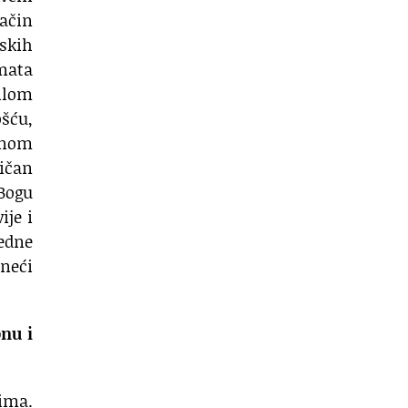
način
nskih
mata
tilom
ošću,
vnom
ičan
 Bogu
ije i
jedne
aneći
onu i
vima.