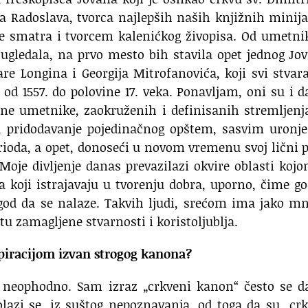
ara Radoslava, tvorca najlepših naših knjižnih minij
se smatra i tvorcem kalenićkog živopisa. Od umetni
ugledala, na prvo mesto bih stavila opet jednog Jo
are Longina i Georgija Mitrofanovića, koji svi stvar
e od 1557. do polovine 17. veka. Ponavljam, oni su i 
pune umetnike, zaokruženih i definisanih stremljenj
a pridodavanje pojedinačnog opštem, sasvim uronje
rioda, a opet, donoseći u novom vremenu svoj lični 
. Moje divljenje danas prevazilazi okvire oblasti koj
 koji istrajavaju u tvorenju dobra, uporno, čime g
 god da se nalaze. Takvih ljudi, srećom ima jako m
etu zamagljene stvarnosti i koristoljublja.
spiracijom izvan strogog kanona?
 neophodno. Sam izraz „crkveni kanon“ često se d
olazi se, iz suštog nepoznavanja, od toga da su „cr