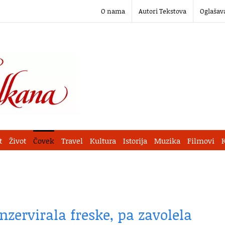
O nama
Autori Tekstova
Oglašav
t
Život
Čovek
Travel
Kultura
Istorija
Muzika
Filmovi
zervirala freske, pa zavolela