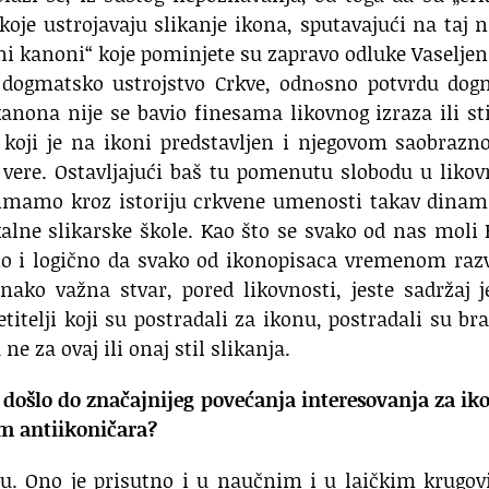
oje ustrojavaju slikanje ikona, sputavajući na taj 
eni kanoni“ koje pominjete su zapravo odluke Vaselje
a dogmatsko ustrojstvo Crkve, odnоsno potvrdu dog
kanona nije se bavio finesama likovnog izraza ili s
m koji je na ikoni predstavljen i njegovom saobrazn
ere. Ostavljajući baš tu pomenutu slobodu u liko
 imamo kroz istoriju crkvene umenosti takav dinam
okalne slikarske škole. Kao što se svako od nas moli
no i logično da svako od ikonopisaca vremenom razv
dnako važna stvar, pored likovnosti, jeste sadržaj 
itelji koji su postradali za ikonu, postradali su br
 ne za ovaj ili onaj stil slikanja.
a došlo do značajnijeg povećanja interesovanja za ik
m antiikoničara?
ju. Ono je prisutno i u naučnim i u laičkim krugo