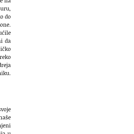
ne na
turu,
ko do
kone.
ućile
mi da
ničko
preko
reja
niku.
voje
naše
jeni
ija u