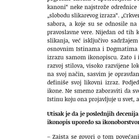
kanoni“ neke najstrože odrednice k
„slobodu slikarevog izraza“. „Crkv
sabora, a koje su se odnosile n
pravoslavne vere. Nijedan od tih 
slikanja, već isključivo sadržaje
osnovnim Istinama i Dogmatima v
izrazu samom ikonopiscu. Zato i
razvoj stilova, visoko razvijene l
na svoj način, sasvim je opravda
definiše svoj likovni izraz. Podje
ikone. Ne smemo zaboraviti da svet
Istinu koju ona projavljuje u svet, a
Utisak je da je poslednjih decenij
ikonopis uporedo sa ikonoborstvo
– Zaista se govori o tom povećan