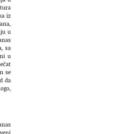
atura
ka iz
vana,
aju u
danas
a, sa
ni u
pečat
om se
od da
nogo,
anas
kveni