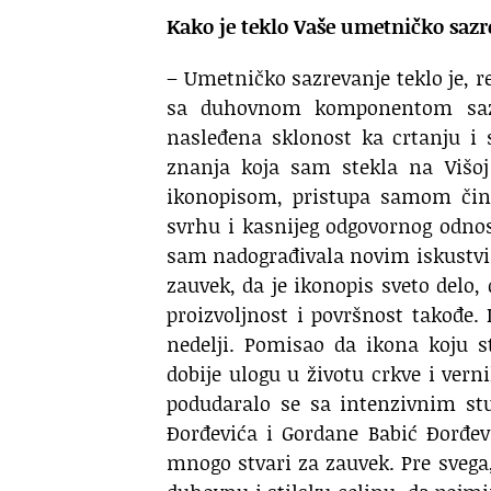
Kako je teklo Vaše umetničko sazr
– Umetničko sazrevanje teklo je, 
sa duhovnom komponentom sazre
nasleđena sklonost ka crtanju i 
znanja koja sam stekla na Višoj 
ikonopisom, pristupa samom činu
svrhu i kasnijeg odgovornog odno
sam nadograđivala novim iskustv
zauvek, da je ikonopis sveto delo,
proizvoljnost i površnost takođe. 
nedelji. Pomisao da ikona koju st
dobije ulogu u životu crkve i ver
podudaralo se sa intenzivnim st
Đorđevića i Gordane Babić Đorđe
mnogo stvari za zauvek. Pre sveg