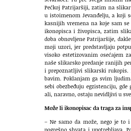
Pećkoj Patrijaršiji, zatim na slik
u istoimenom Jevanđelju, a koji 
kasnijih vremena na koje sam se 
ikonopisca i živopisca, zatim slik
doba obnovljene Patrijaršije, dakl
moji uzori, jer predstavljaju pot
visoko estetizovanim osećajem z
naše slikarsko predanje ranijih pe
i prepoznatljivi slikarski rukopis
bavim. Poklanjam ga svim ljudima
sebi obezbeđuju egzistenciju, gde
ali, naravno, ostaju nevidljivi u sv
Može li ikonopisac da traga za in
– Ne samo da može, nego je to i
pogrešno shvata i upotrebljava. P