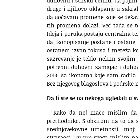
duhovnu i stilsku celinu, da pojm
druge i njihovo uklapanje u sakra
da uočavam promene koje se dešava
tih promena dolazi. Već tada se 
Ideja i poruka postaju centralna 
da ikonopisanje postane i ostane 
ostanem izvan fokusa i meteža ko
sazrevanje je teklo nekim svojim
potrebni duhovni zamajac i duhov
2013. sa ikonama koje sam radila 
Bez njegovog blagoslova i podrške
Da li ste se na nekoga ugledali u
– Kako da ne! Inače mislim da
prethodnike. S obzirom na to da 
srednjovekovne umetnosti, moji 
stvaraoci. Tu pre svega mislim na 