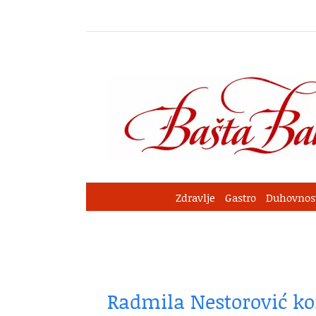
Skip
to
content
Zdravlje
Gastro
Duhovnos
Radmila Nestorović kon