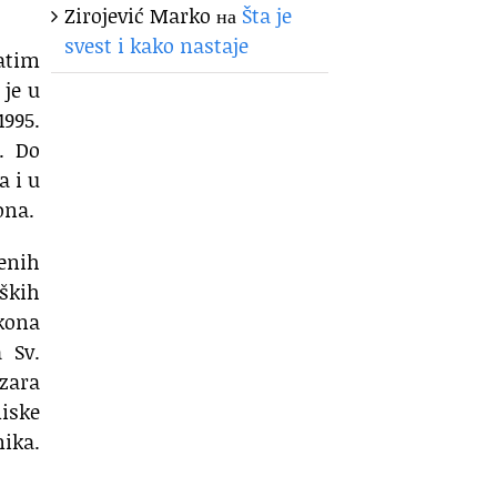
Zirojević Marko
на
Šta je
svest i kako nastaje
zatim
 je u
1995.
. Do
a i u
ona.
enih
eških
kona
 Sv.
azara
iske
nika.