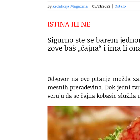
By
Redakcija Magazina
|
05/21/2022
|
Ostalo
ISTINA ILI NE
Sigurno ste se barem jednom
zove baš „čajna“ i ima li 
Odgovor na ovo pitanje možda zan
mesnih prerađevina. Dok jedni tvrd
veruju da se čajna kobasic služila uz