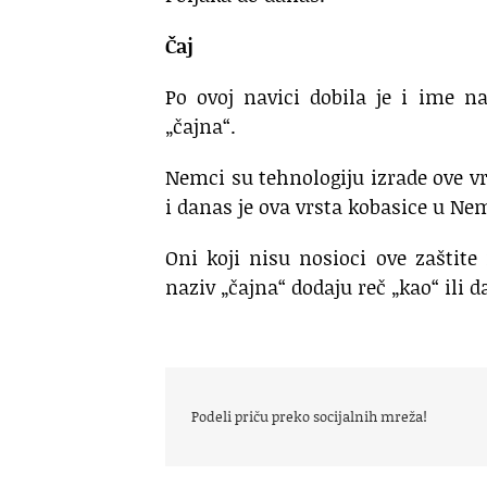
Čaj
Po ovoj navici dobila je i ime n
„čajna“.
Nemci su tehnologiju izrade ove vr
i danas je ova vrsta kobasice u N
Oni koji nisu nosioci ove zaštit
naziv „čajna“ dodaju reč „kao“ ili
Podeli priču preko socijalnih mreža!