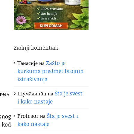
Zadnji komentari
Танасије
на
Zašto je
kurkuma predmet brojnih
istraživanja
Шумaдинaц
на
Šta je svest
1945.
i kako nastaje
Profesor
на
Šta je svest i
asnog
kako nastaje
e kod