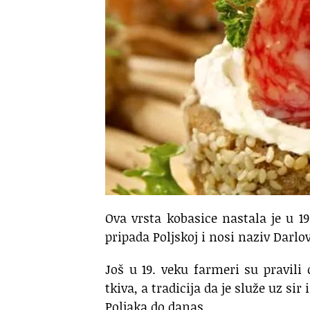
Ova vrsta kobasice nastala je u 19
pripada Poljskoj i nosi naziv Darlo
Još u 19. veku farmeri su pravil
tkiva, a tradicija da je služe uz si
Poljaka do danas.