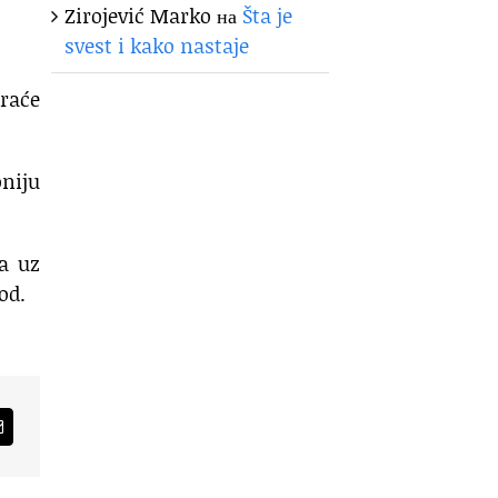
Zirojević Marko
на
Šta je
svest i kako nastaje
kraće
oniju
da uz
od.
am
Email