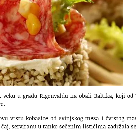
. veku u gradu Rigenvaldu na obali Baltika, koji od 
vo.
i ovu vrstu kobasice od svinjskog mesa i čvrstog m
r i čaj, serviranu u tanko sečenim listićima zadržala s