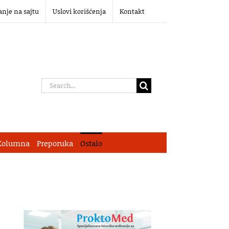
anje na sajtu
Uslovi korišćenja
Kontakt
Search
for:
Kolumna
Preporuka
Ostalo