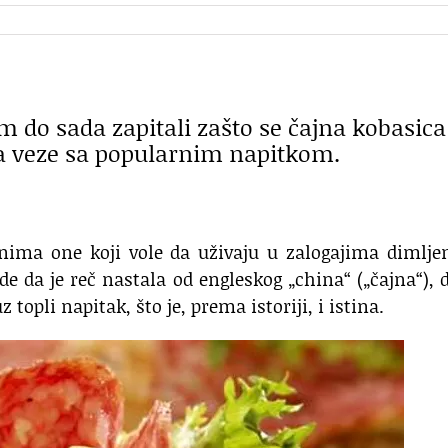
 do sada zapitali zašto se čajna kobasica
ona veze sa popularnim napitkom.
ima one koji vole da uživaju u zalogajima dimljen
e da je reč nastala od engleskog „china“ („čajna“), 
 topli napitak, što je, prema istoriji, i istina.