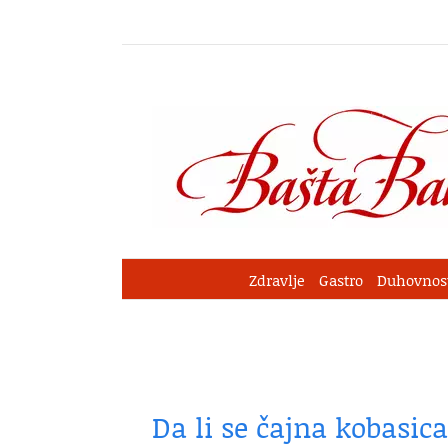
Skip
to
content
Zdravlje
Gastro
Duhovnos
Da li se čajna kobasica