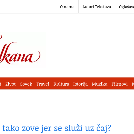
O nama
Autori Tekstova
Oglašav
t
Život
Čovek
Travel
Kultura
Istorija
Muzika
Filmovi
 tako zove jer se služi uz čaj?