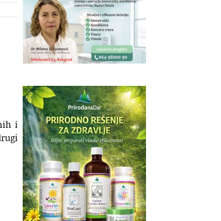
ih i
drugi