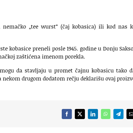
a nemačko „tee wurst“ (čaj kobasica) ili kod nas 
ste kobasice preneli posle 1945. godine u Donju Saks
emačkoj zaštićena imenom porekla.
e mogu da stavljaju u promet čajnu kobasicu tako 
 da nekom drugom dodatom rečju deklarišu ovaj proizv
Facebook
X
LinkedIn
WhatsApp
Telegr