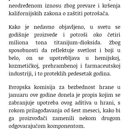
neodređenom iznosu zbog prevare i kršenja
kalifornijskih zakona o zaštiti potrošača.
Kako je nedavno objavljeno, u svetu se
godišnje proizvede i potroši oko četiri
miliona tona titanijum-dioksida. Zbog
sposobnosti da reflektuje svetlost i boji u
belo, on se upotrebljava u hemijskoj,
kozmetičkoj, prehrambenoj i farmaceutskoj
industriji, i to proteklih pedesetak godina.
Evropska komisija za bezbednost hrane u
januaru ove godine donela je propis kojim se
zabranjuje upotreba ovog aditiva u hrani, s
rokom prilagođavanja od šest meseci, kako bi
ga proizvođači zamenili nekom drugom
odgovarajućom komponentom.