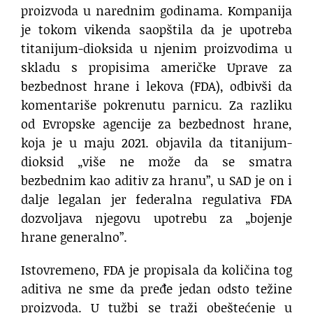
proizvoda u narednim godinama. Kompanija
je tokom vikenda saopštila da je upotreba
titanijum-dioksida u njenim proizvodima u
skladu s propisima američke Uprave za
bezbednost hrane i lekova (FDA), odbivši da
komentariše pokrenutu parnicu. Za razliku
od Evropske agencije za bezbednost hrane,
koja je u maju 2021. objavila da titanijum-
dioksid „više ne može da se smatra
bezbednim kao aditiv za hranu”, u SAD je on i
dalje legalan jer federalna regulativa FDA
dozvoljava njegovu upotrebu za „bojenje
hrane generalno”.
Istovremeno, FDA je propisala da količina tog
aditiva ne sme da pređe jedan odsto težine
proizvoda. U tužbi se traži obeštećenje u