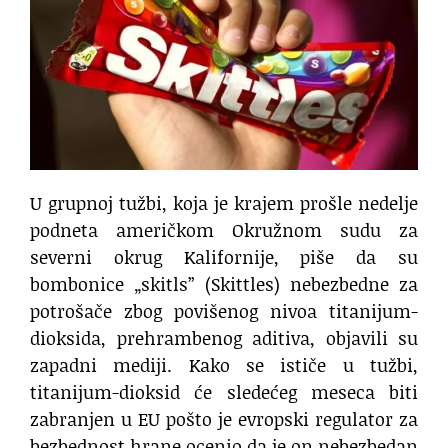
U grupnoj tužbi, koja je krajem prošle nedelje
podneta američkom Okružnom sudu za
severni okrug Kalifornije, piše da su
bombonice „skitls” (Skittles) nebezbedne za
potrošače zbog povišenog nivoa titanijum-
dioksida, prehrambenog aditiva, objavili su
zapadni mediji. Kako se ističe u tužbi,
titanijum-dioksid će sledećeg meseca biti
zabranjen u EU pošto je evropski regulator za
bezbednost hrane ocenio da je on nebezbedan