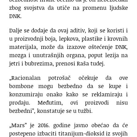
zbog svojstva da utiče na promenu ljudske
DNK.
Dalje se dodaje da ovaj aditiv, koji se koristi i
u proizvodnji boja, lepkova, plastike i krovnih
materijala, može da izazove oštećenje DNK,
mozga i unutrašnjih organa, poput lezija na
jetri i bubrezima, prenosi Raša tudej.
„Racionalan potrošač očekuje da ove
bombone mogu bezbedno da se kupe i
konzumiraju onako kako se reklamiraju i
prodaju. Međutim, ovi proizvodi nisu
bezbedni”, konstatuje se u tužbi.
„Mars” je 2016. godine javno obećao da će
postepeno izbaciti titanijum-dioksid iz svojih