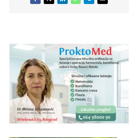
Facebook
X
LinkedIn
WhatsApp
Telegram
Email