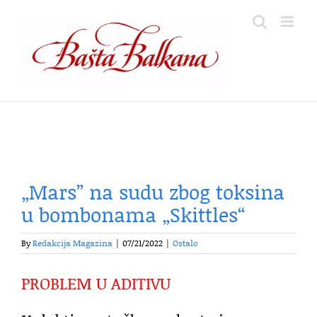
Skip
to
content
„Mars” na sudu zbog toksina
u bombonama „Skittles“
By
Redakcija Magazina
|
07/21/2022
|
Ostalo
PROBLEM U ADITIVU