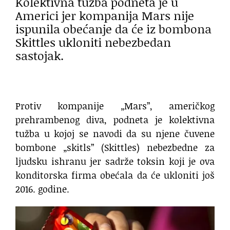
Kolektivna tužba podneta je u
Americi jer kompanija Mars nije
ispunila obećanje da će iz bombona
Skittles ukloniti nebezbedan
sastojak.
Protiv kompanije „Mars”, američkog
prehrambenog diva, podneta je kolektivna
tužba u kojoj se navodi da su njene čuvene
bombone „skitls” (Skittles) nebezbedne za
ljudsku ishranu jer sadrže toksin koji je ova
konditorska firma obećala da će ukloniti još
2016. godine.