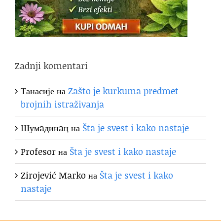
Zadnji komentari
Танасије
на
Zašto je kurkuma predmet
brojnih istraživanja
Шумaдинaц
на
Šta je svest i kako nastaje
Profesor
на
Šta je svest i kako nastaje
Zirojević Marko
на
Šta je svest i kako
nastaje