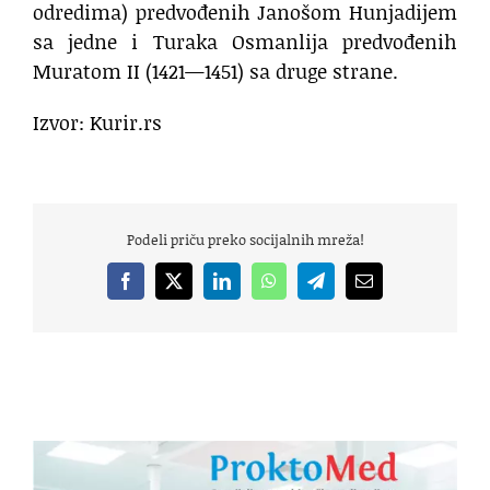
odredima) predvođenih Janošom Hunjadijem
sa jedne i Turaka Osmanlija predvođenih
Muratom II (1421—1451) sa druge strane.
Izvor: Kurir.rs
Podeli priču preko socijalnih mreža!
Facebook
X
LinkedIn
WhatsApp
Telegram
Email