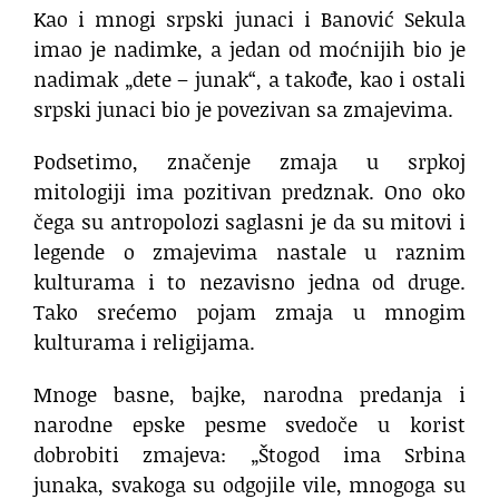
Kao i mnogi srpski junaci i Banović Sekula
imao je nadimke, a jedan od moćnijih bio je
nadimak „dete – junak“, a takođe, kao i ostali
srpski junaci bio je povezivan sa zmajevima.
Podsetimo, značenje zmaja u srpkoj
mitologiji ima pozitivan predznak. Ono oko
čega su antropolozi saglasni je da su mitovi i
legende o zmajevima nastale u raznim
kulturama i to nezavisno jedna od druge.
Tako srećemo pojam zmaja u mnogim
kulturama i religijama.
Mnoge basne, bajke, narodna predanja i
narodne epske pesme svedoče u korist
dobrobiti zmajeva: „Štogod ima Srbina
junaka, svakoga su odgojile vile, mnogoga su