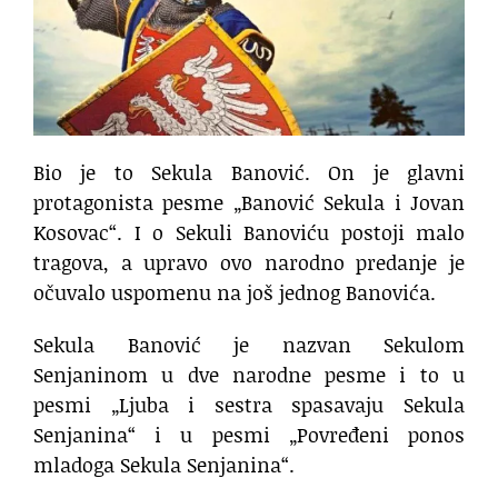
Bio je to Sekula Banović. On je glavni
protagonista pesme „Banović Sekula i Jovan
Kosovac“. I o Sekuli Banoviću postoji malo
tragova, a upravo ovo narodno predanje je
očuvalo uspomenu na još jednog Banovića.
Sekula Banović je nazvan Sekulom
Senjaninom u dve narodne pesme i to u
pesmi „Ljuba i sestra spasavaju Sekula
Senjanina“ i u pesmi „Povređeni ponos
mladoga Sekula Senjanina“.