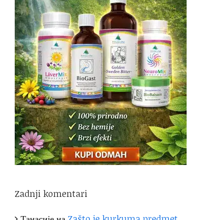
Zadnji komentari
Танасије
на
Zašto je kurkuma predmet