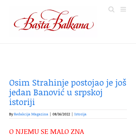
Skip
to
content
Osim Strahinje postojao je još
jedan Banović u srpskoj
istoriji
By
Redakcija Magazina
|
08/16/2022
|
Istorija
O NJEMU SE MALO ZNA