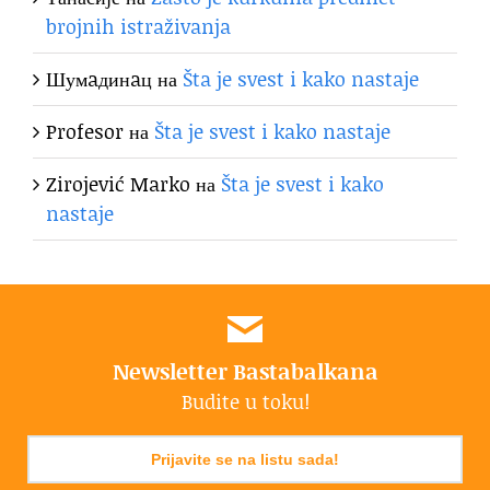
brojnih istraživanja
Шумaдинaц
на
Šta je svest i kako nastaje
Profesor
на
Šta je svest i kako nastaje
Zirojević Marko
на
Šta je svest i kako
nastaje
Newsletter Bastabalkana
Budite u toku!
Prijavite se na listu sada!