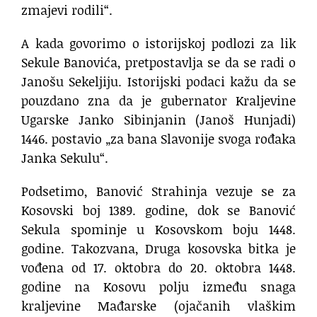
zmajevi rodili“.
A kada govorimo o istorijskoj podlozi za lik
Sekule Banovića, pretpostavlja se da se radi o
Janošu Sekeljiju. Istorijski podaci kažu da se
pouzdano zna da je gubernator Kraljevine
Ugarske Janko Sibinjanin (Janoš Hunjadi)
1446. postavio „za bana Slavonije svoga rođaka
Janka Sekulu“.
Podsetimo, Banović Strahinja vezuje se za
Kosovski boj 1389. godine, dok se Banović
Sekula spominje u Kosovskom boju 1448.
godine. Takozvana, Druga kosovska bitka je
vođena od 17. oktobra do 20. oktobra 1448.
godine na Kosovu polju između snaga
kraljevine Mađarske (ojačanih vlaškim