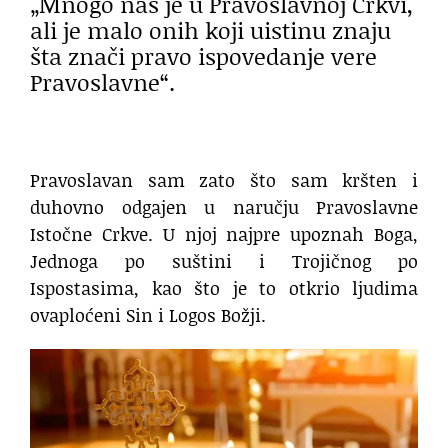
„Mnogo nas je u Pravoslavnoj Crkvi,
ali je malo onih koji uistinu znaju
šta znači pravo ispovedanje vere
Pravoslavne“.
Pravoslavan sam zato što sam kršten i
duhovno odgajen u naručju Pravoslavne
Istočne Crkve. U njoj najpre upoznah Boga,
Jednoga po suštini i Trojičnog po
Ispostasima, kao što je to otkrio ljudima
ovaploćeni Sin i Logos Božji.