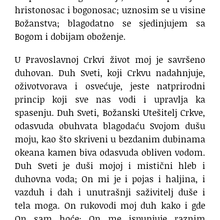
hristonosac i bogonosac; uznosim se u visine
Božanstva; blagodatno se sjedinjujem sa
Bogom i dobijam oboženje.
U Pravoslavnoj Crkvi život moj je savršeno
duhovan. Duh Sveti, koji Crkvu nadahnjuje,
oživotvorava i osvećuje, jeste natprirodni
princip koji sve nas vodi i upravlja ka
spasenju. Duh Sveti, Božanski Utešitelj Crkve,
odasvuda obuhvata blagodaću Svojom dušu
moju, kao što skriveni u bezdanim dubinama
okeana kamen biva odasvuda obliven vodom.
Duh Sveti je duši mojoj i mistični hleb i
duhovna voda; On mi je i pojas i haljina, i
vazduh i dah i unutrašnji saživitelj duše i
tela moga. On rukovodi moj duh kako i gde
On sam hoće; On me ispunjuje raznim