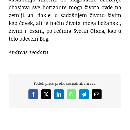
obasjava sve horizonte moga života ovde na
zemlji. Ja, dakle, u sadašnjem životu živim
kao čovek, ali je način života moga božanski;
živim i jesam, po rečima Svetih Otaca, kao u
telo odeveni Bog.
Andreas Teodoru
Podeli priču preko socijalnih mreža!
Facebook
X
LinkedIn
WhatsApp
Telegram
Email