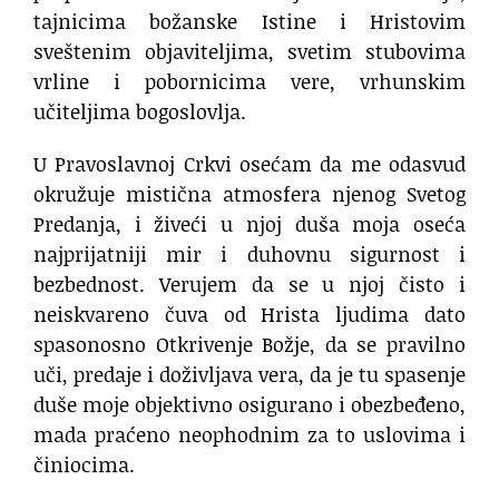
tajnicima božanske Istine i Hristovim
sveštenim objaviteljima, svetim stubovima
vrline i pobornicima vere, vrhunskim
učiteljima bogoslovlja.
U Pravoslavnoj Crkvi osećam da me odasvud
okružuje mistična atmosfera njenog Svetog
Predanja, i živeći u njoj duša moja oseća
najprijatniji mir i duhovnu sigurnost i
bezbednost. Verujem da se u njoj čisto i
neiskvareno čuva od Hrista ljudima dato
spasonosno Otkrivenje Božje, da se pravilno
uči, predaje i doživljava vera, da je tu spasenje
duše moje objektivno osigurano i obezbeđeno,
mada praćeno neophodnim za to uslovima i
činiocima.