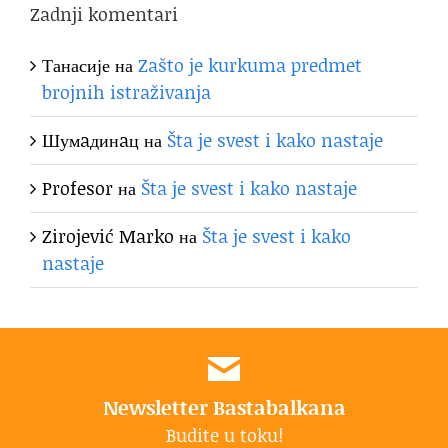
Zadnji komentari
Танасије
на
Zašto je kurkuma predmet
brojnih istraživanja
Шумaдинaц
на
Šta je svest i kako nastaje
Profesor
на
Šta je svest i kako nastaje
Zirojević Marko
на
Šta je svest i kako
nastaje
Newsletter Bastabalkana
Budite u toku!