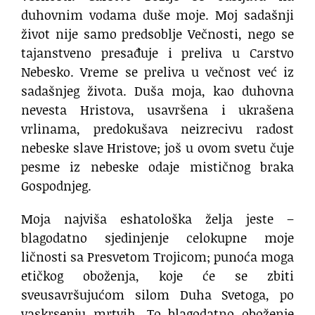
duhovnim vodama duše moje. Moj sadašnji
život nije samo predsoblje Večnosti, nego se
tajanstveno presađuje i preliva u Carstvo
Nebesko. Vreme se preliva u večnost već iz
sadašnjeg života. Duša moja, kao duhovna
nevesta Hristova, usavršena i ukrašena
vrlinama, predokušava neizrecivu radost
nebeske slave Hristove; još u ovom svetu čuje
pesme iz nebeske odaje mističnog braka
Gospodnjeg.
Moja najviša eshatološka želja jeste –
blagodatno sjedinjenje celokupne moje
ličnosti sa Presvetom Trojicom; punoća moga
etičkog oboženja, koje će se zbiti
sveusavršujućom silom Duha Svetoga, po
vaskrsenju mrtvih. To blagodatno oboženje