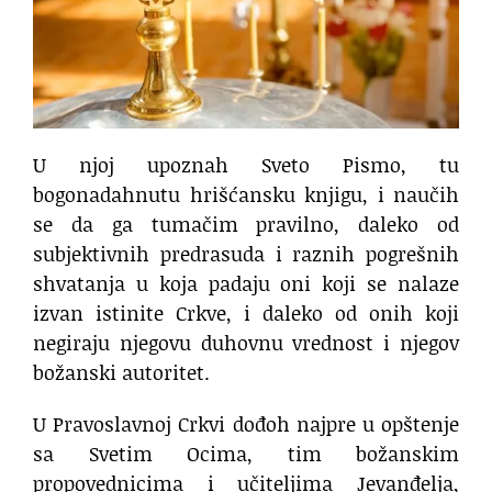
U njoj upoznah Sveto Pismo, tu
bogonadahnutu hrišćansku knjigu, i naučih
se da ga tumačim pravilno, daleko od
subjektivnih predrasuda i raznih pogrešnih
shvatanja u koja padaju oni koji se nalaze
izvan istinite Crkve, i daleko od onih koji
negiraju njegovu duhovnu vrednost i njegov
božanski autoritet.
U Pravoslavnoj Crkvi dođoh najpre u opštenje
sa Svetim Ocima, tim božanskim
propovednicima i učiteljima Jevanđelja,