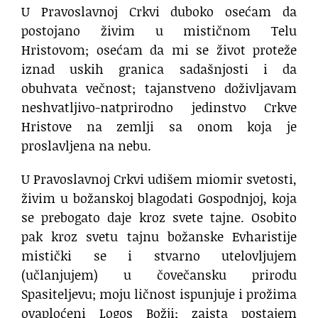
U Pravoslavnoj Crkvi duboko osećam da
postojano živim u mističnom Telu
Hristovom; osećam da mi se život proteže
iznad uskih granica sadašnjosti i da
obuhvata večnost; tajanstveno doživljavam
neshvatljivo-natprirodno jedinstvo Crkve
Hristove na zemlji sa onom koja je
proslavljena na nebu.
U Pravoslavnoj Crkvi udišem miomir svetosti,
živim u božanskoj blagodati Gospodnjoj, koja
se prebogato daje kroz svete tajne. Osobito
pak kroz svetu tajnu božanske Evharistije
mistički se i stvarno utelovljujem
(učlanjujem) u čovečansku prirodu
Spasiteljevu; moju ličnost ispunjuje i prožima
ovaploćeni Logos Božji; zaista postajem