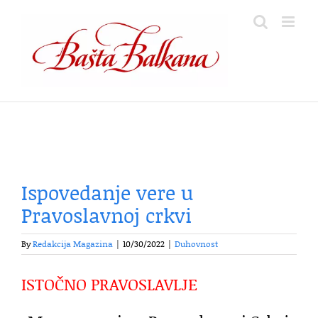
Skip
to
content
Ispovedanje vere u
Pravoslavnoj crkvi
By
Redakcija Magazina
|
10/30/2022
|
Duhovnost
ISTOČNO PRAVOSLAVLJE