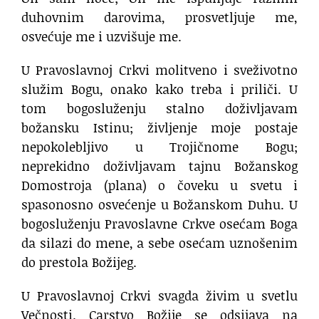
duhovnim darovima, prosvetljuje me,
osvećuje me i uzvišuje me.
U Pravoslavnoj Crkvi molitveno i sveživotno
služim Bogu, onako kako treba i priliči. U
tom bogosluženju stalno doživljavam
božansku Istinu; življenje moje postaje
nepokolebljivo u Trojičnome Bogu;
neprekidno doživljavam tajnu Božanskog
Domostroja (plana) o čoveku u svetu i
spasonosno osvećenje u Božanskom Duhu. U
bogosluženju Pravoslavne Crkve osećam Boga
da silazi do mene, a sebe osećam uznošenim
do prestola Božijeg.
U Pravoslavnoj Crkvi svagda živim u svetlu
Večnosti. Carstvo Božije se odsijava na