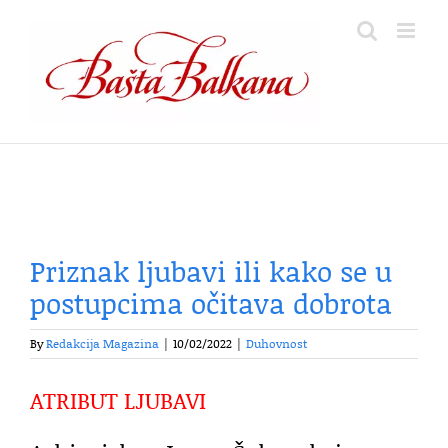
Skip
to
content
Priznak ljubavi ili kako se u
postupcima očitava dobrota
By
Redakcija Magazina
|
10/02/2022
|
Duhovnost
ATRIBUT LJUBAVI