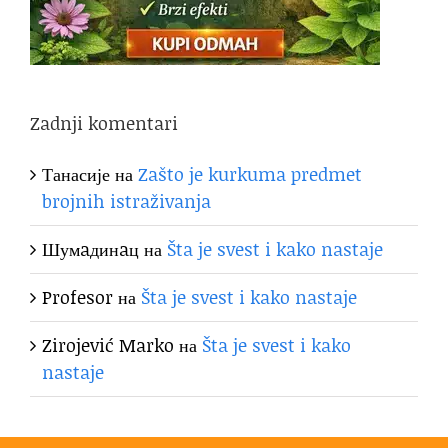
Zadnji komentari
Танасије
на
Zašto je kurkuma predmet
brojnih istraživanja
Шумaдинaц
на
Šta je svest i kako nastaje
Profesor
на
Šta je svest i kako nastaje
Zirojević Marko
на
Šta je svest i kako
nastaje