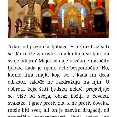
Jedan od priznaka ljubavi je: ne razdraživati
se. Ko može zamisliti majku koja se ljuti na
svoje odojče? Majci se daje osećanje naročite
ljubavi kada je njeno dete bespomoćno. No,
koliko ima majki koje se, i kada im deca
odrastu, takođe ne razdražuju na njih! U
dobroti, koja štiti ljudsku nekoć, projavljuje
se, više od svega, obraz Božiji u čoveku.
Svakako, i gnev protiv zla, a ne protiv čoveka,
može biti svet, ali on je sasvim drugačiji od
egoističke razdraženosti ljudi jedan na