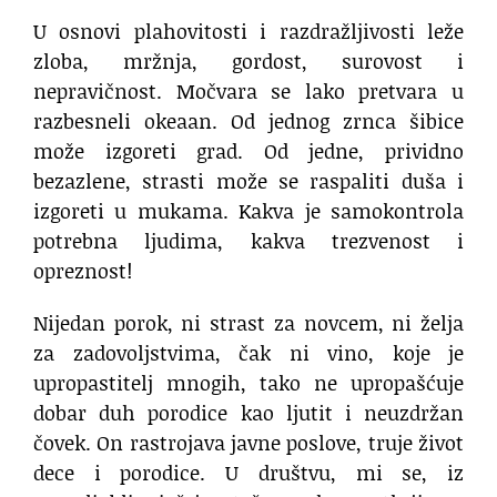
U osnovi plahovitosti i razdražljivosti leže
zloba, mržnja, gordost, surovost i
nepravičnost. Močvara se lako pretvara u
razbesneli okeaan. Od jednog zrnca šibice
može izgoreti grad. Od jedne, prividno
bezazlene, strasti može se raspaliti duša i
izgoreti u mukama. Kakva je samokontrola
potrebna ljudima, kakva trezvenost i
opreznost!
Nijedan porok, ni strast za novcem, ni želja
za zadovoljstvima, čak ni vino, koje je
upropastitelj mnogih, tako ne upropašćuje
dobar duh porodice kao ljutit i neuzdržan
čovek. On rastrojava javne poslove, truje život
dece i porodice. U društvu, mi se, iz