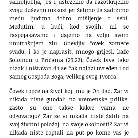
samoljublja, još i ustežemo da razotkrijemo
svoju duševnu niskost jer želimo da zadržimo
među ljudima dobro mišljenje o sebi.
Međutim, u kući, kod svojih, mi se
raspojasavamo i dajemo na volju svom
unutrašnjem zlu. Gnevljiv čovek zameće
svađu, i ko je naprasit, mnogo griješi, kaže
Solomon u Pričama (29,22). Čovek biva tako
nizak i ništavan da se čak nalazi uvređen i od
Samog Gospoda Boga, velikog svog Tvorca!
Čovek ropće na život koji mu je On dao. Zar vi
nikada niste gunđali na vremenske prilike,
zašto su one takve kakve vama ne
odgovaraju? Zar se vi nikada niste žalili na
svoj životni položaj, na svoje okolnosti? Zar vi
nikada niste roptali na put po kome vas je