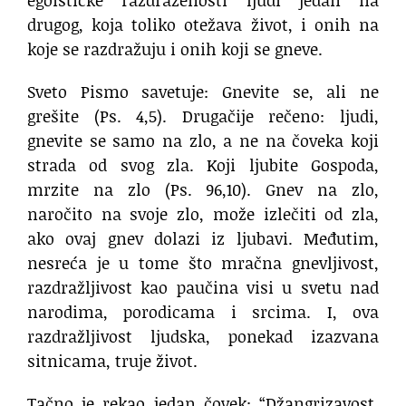
drugog, koja toliko otežava život, i onih na
koje se razdražuju i onih koji se gneve.
Sveto Pismo savetuje: Gnevite se, ali ne
grešite (Ps. 4,5). Drugačije rečeno: ljudi,
gnevite se samo na zlo, a ne na čoveka koji
strada od svog zla. Koji ljubite Gospoda,
mrzite na zlo (Ps. 96,10). Gnev na zlo,
naročito na svoje zlo, može izlečiti od zla,
ako ovaj gnev dolazi iz ljubavi. Međutim,
nesreća je u tome što mračna gnevljivost,
razdražljivost kao paučina visi u svetu nad
narodima, porodicama i srcima. I, ova
razdražljivost ljudska, ponekad izazvana
sitnicama, truje život.
Tačno je rekao jedan čovek: “Džangrizavost,