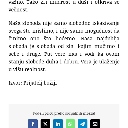
važno. Tako zri mudrost u duši i otkriva se
večnost.
Naša sloboda nije samo slobodno iskazivanje
svega što mislimo, i nije samo mogućnost da
činimo ono što hoćemo. Naša najdublja
sloboda je sloboda od zla, kojim mučimo i
sebe i druge. Put vere nas i vodi ka ovom
stanju slobode duha i dobru. Vera je ulaženje
u višu realnost.
Izvor: Prijatelj božiji
Podeli priču preko socijalnih mreža!
Facebook
X
LinkedIn
WhatsApp
Telegram
Email