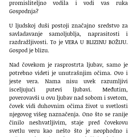
promisliteljno vodila i vodi vas ruka
Gospodnja?
U ljudskoj duši postoji značajno sredstvo za
savladavanje samoljublja, naprasitosti i
razdražljivosti. To je VERA U BLIZINU BOŽIJU.
Gospod je blizu.
Nad čovekom je rasprostrta ljubav, samo je
potrebno videti je unutrašnjim očima. Ovo i
jeste vera. Nama nisu uvek razumljivi
isceljujući putevi ljubavi. Međutim,
poverovavši u ovu ljubav nad sobom i svetom,
čovek vidi duhovnim očima život u svetlosti
njegovog višeg naznačenja. Ono što se ranije
činilo neshvatljivim, staje pred čovekovu
svetlu veru kao nešto što je neophodno i