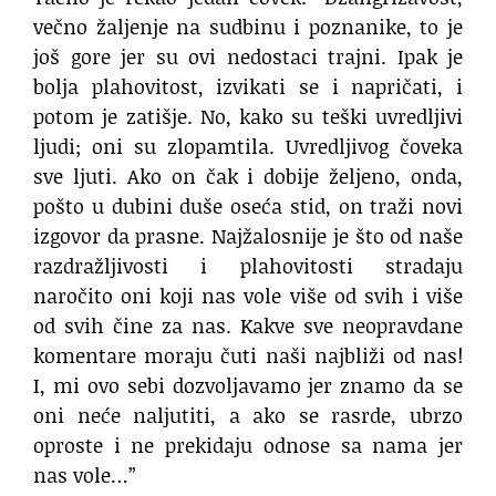
večno žaljenje na sudbinu i poznanike, to je
još gore jer su ovi nedostaci trajni. Ipak je
bolja plahovitost, izvikati se i napričati, i
potom je zatišje. No, kako su teški uvredljivi
ljudi; oni su zlopamtila. Uvredljivog čoveka
sve ljuti. Ako on čak i dobije željeno, onda,
pošto u dubini duše oseća stid, on traži novi
izgovor da prasne. Najžalosnije je što od naše
razdražljivosti i plahovitosti stradaju
naročito oni koji nas vole više od svih i više
od svih čine za nas. Kakve sve neopravdane
komentare moraju čuti naši najbliži od nas!
I, mi ovo sebi dozvoljavamo jer znamo da se
oni neće naljutiti, a ako se rasrde, ubrzo
oproste i ne prekidaju odnose sa nama jer
nas vole…”