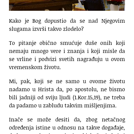
Kako je Bog dopustio da se nad Njegovim
slugama izvrši takvo zlodelo?
To pitanje obično smućuje duše onih koji
nemaju mnogo vere i znanja i koji misle da
se vrline i podvizi svetih nagrađuju u ovom
vremenskom životu.
Mi, pak, koji se ne samo u ovome životu
nadamo u Hrista da, po apostolu, ne bismo
bili jadniji od sviju ljudi (1.Kor.15,19), ne treba
da padamo u zabludu takvim mišljenjima.
Inače se može desiti da, zbog netačnog
određenja istine u odnosu na takve događaje,