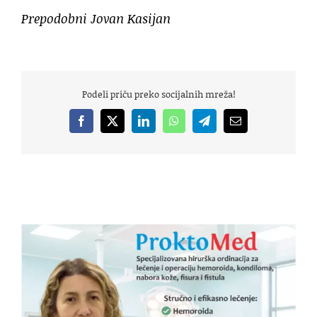
Prepodobni Jovan Kasijan
Podeli priču preko socijalnih mreža!
Facebook
X
LinkedIn
WhatsApp
Telegram
Email