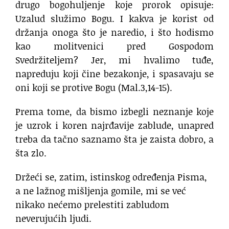
drugo bogohuljenje koje prorok opisuje:
Uzalud služimo Bogu. I kakva je korist od
držanja onoga što je naredio, i što hodismo
kao molitvenici pred Gospodom
Svedržiteljem? Jer, mi hvalimo tuđe,
napreduju koji čine bezakonje, i spasavaju se
oni koji se protive Bogu (Mal.3,14-15).
Prema tome, da bismo izbegli neznanje koje
je uzrok i koren najrđavije zablude, unapred
treba da tačno saznamo šta je zaista dobro, a
šta zlo.
Držeći se, zatim, istinskog određenja Pisma,
a ne lažnog mišljenja gomile, mi se već
nikako nećemo prelestiti zabludom
neverujućih ljudi.