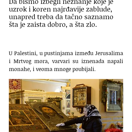
Da bismo izbegli neznanje koje je
uzrok i koren najrđavije zablude,
unapred treba da tačno saznamo
šta je zaista dobro, a šta zlo.
U Palestini, u pustinjama između Jerusalima
i Mrtvog mora, varvari su iznenada napali
monahe, i veoma mnoge poubijali.