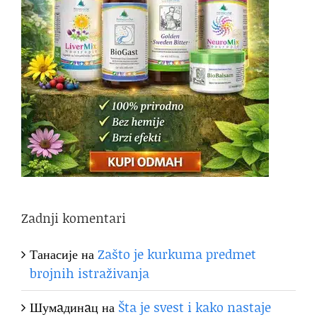
Zadnji komentari
Танасије
на
Zašto je kurkuma predmet
brojnih istraživanja
Шумaдинaц
на
Šta je svest i kako nastaje