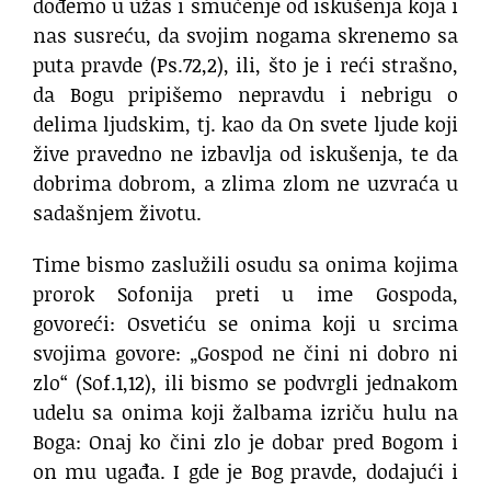
dođemo u užas i smućenje od iskušenja koja i
nas susreću, da svojim nogama skrenemo sa
puta pravde (Ps.72,2), ili, što je i reći strašno,
da Bogu pripišemo nepravdu i nebrigu o
delima ljudskim, tj. kao da On svete ljude koji
žive pravedno ne izbavlja od iskušenja, te da
dobrima dobrom, a zlima zlom ne uzvraća u
sadašnjem životu.
Time bismo zaslužili osudu sa onima kojima
prorok Sofonija preti u ime Gospoda,
govoreći: Osvetiću se onima koji u srcima
svojima govore: „Gospod ne čini ni dobro ni
zlo“ (Sof.1,12), ili bismo se podvrgli jednakom
udelu sa onima koji žalbama izriču hulu na
Boga: Onaj ko čini zlo je dobar pred Bogom i
on mu ugađa. I gde je Bog pravde, dodajući i