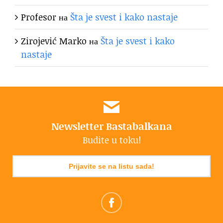
Profesor
на
Šta je svest i kako nastaje
Zirojević Marko
на
Šta je svest i kako
nastaje
Newsletter Bastabalkana
Budite u toku!
Prijavite se na listu sada!