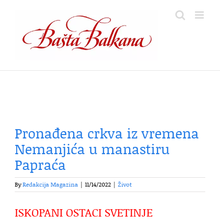
Skip
to
content
Pronađena crkva iz vremena
Nemanjića u manastiru
Papraća
By
Redakcija Magazina
|
11/14/2022
|
Život
ISKOPANI OSTACI SVETINJE