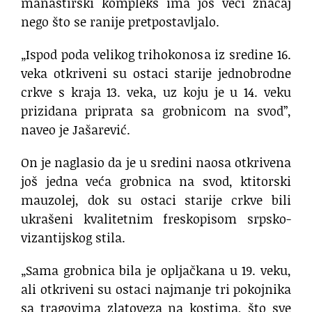
manastirski kompleks ima još veći značaj
nego što se ranije pretpostavljalo.
„Ispod poda velikog trihokonosa iz sredine 16.
veka otkriveni su ostaci starije jednobrodne
crkve s kraja 13. veka, uz koju je u 14. veku
prizidana priprata sa grobnicom na svod”,
naveo je Jašarević.
On je naglasio da je u sredini naosa otkrivena
još jedna veća grobnica na svod, ktitorski
mauzolej, dok su ostaci starije crkve bili
ukrašeni kvalitetnim freskopisom srpsko-
vizantijskog stila.
„Sama grobnica bila je opljačkana u 19. veku,
ali otkriveni su ostaci najmanje tri pokojnika
sa tragovima zlatoveza na kostima, što sve