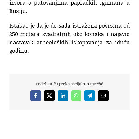
izvora o putovanjima papraćkih igumana u
Rusiju.
Istakao je da je do sada istražena površina od
250 metara kvadratnih oko konaka i najavio
nastavak arheoloških iskopavanja za iduću
godinu.
Podeli priču preko socijalnih mreža!
Facebook
X
LinkedIn
WhatsApp
Telegram
Email