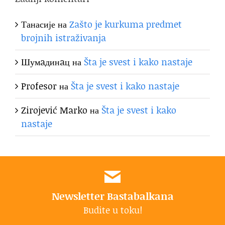
Танасије
на
Zašto je kurkuma predmet
brojnih istraživanja
Шумaдинaц
на
Šta je svest i kako nastaje
Profesor
на
Šta je svest i kako nastaje
Zirojević Marko
на
Šta je svest i kako
nastaje
Newsletter Bastabalkana
Budite u toku!