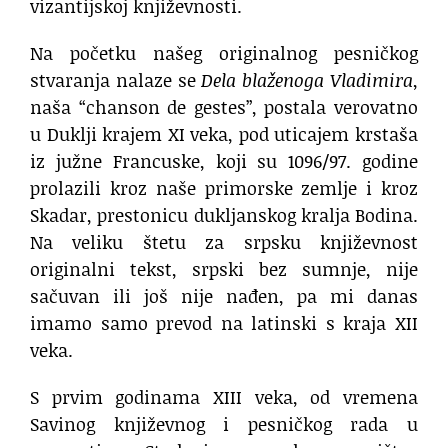
vizantijskoj književnosti.
Na početku našeg originalnog pesničkog
stvaranja nalaze se
Dela blaženoga Vladimira
,
naša “chanson de gestes”, postala verovatno
u Duklji krajem XI veka, pod uticajem krstaša
iz južne Francuske, koji su 1096/97. godine
prolazili kroz naše primorske zemlje i kroz
Skadar, prestonicu dukljanskog kralja Bodina.
Na veliku štetu za srpsku književnost
originalni tekst, srpski bez sumnje, nije
sačuvan ili još nije nađen, pa mi danas
imamo samo prevod na latinski s kraja XII
veka.
S prvim godinama XIII veka, od vremena
Savinog književnog i pesničkog rada u