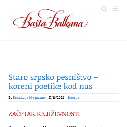
Skip
to
content
Staro srpsko pesništvo –
koreni poetike kod nas
By
Redakcija Magazina
|
11/16/2022
|
Istorija
ZAČETAK KNJIŽEVNOSTI