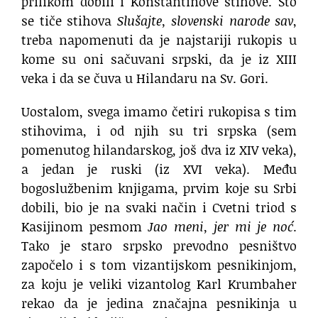
prilikom dobili i Konstantinove stihove. Što
se tiče stihova
Slušajte, slovenski narode sav
,
treba napomenuti da je najstariji rukopis u
kome su oni sačuvani srpski, da je iz XIII
veka i da se čuva u Hilandaru na Sv. Gori.
Uostalom, svega imamo četiri rukopisa s tim
stihovima, i od njih su tri srpska (sem
pomenutog hilandarskog, još dva iz XIV veka),
a jedan je ruski (iz XVI veka). Među
bogoslužbenim knjigama, prvim koje su Srbi
dobili, bio je na svaki način i Cvetni triod s
Kasijinom pesmom
Jao meni, jer mi je noć
.
Tako je staro srpsko prevodno pesništvo
započelo i s tom vizantijskom pesnikinjom,
za koju je veliki vizantolog Karl Krumbaher
rekao da je jedina značajna pesnikinja u