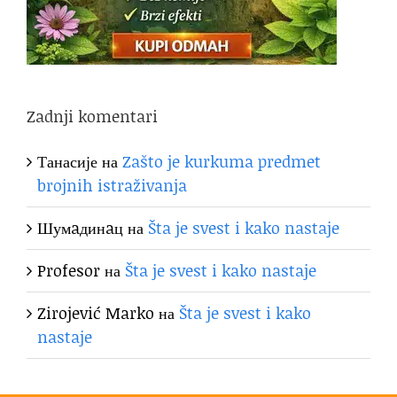
Zadnji komentari
Танасије
на
Zašto je kurkuma predmet
brojnih istraživanja
Шумaдинaц
на
Šta je svest i kako nastaje
Profesor
на
Šta je svest i kako nastaje
Zirojević Marko
на
Šta je svest i kako
nastaje