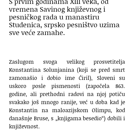
S prvim godinama XIII veka, od
vremena Savinog književnog i
pesničkog rada u manastiru
Studenica, srpsko pesništvo uzima
sve veće zamahe.
Zaslugom svoga velikog prosvetitelja
Konstantina Solunjanina (koji se pred smrt
zamonašio i dobio ime Ćiril), Sloveni su
uskoro posle pismenosti (započela 863.
godine, ali prethodni radovi na njoj potiču
svakako još mnogo ranije, već u doba kad je
Konstantin na maloazijskom Olimpu, kod
današnje Bruse, s „knjigama besedio“) dobili i
književnost.