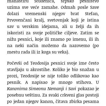
manastiru Studenica, srpsko pesništvo
uzima sve veće zamahe. Odmah posle Save
dolazi vremenski njegov brat Stefan,
Prvovenčani kralj, svetovnjak koji je istina
sav u verskim idejama, ali u želji da ih
iskoristi za svoje političke ciljeve. Zatim se
nižu pesnici, koje ili znamo po imenu, ili ih
na neki način možemo da nazovemo (po
mestu rada ili iz koga su veka).
Počevši od Teodosija pesnici svoje ime često
stavljaju u akrostihe. Koliko je bio snažan u
prozi, Teodosije se nije toliko odlikovao kao
pesnik. A napisao je mnogo stihova. U
Kanonima Simeonu Nemanji i Savi
pokazao je
posebnu veštinu. Za svaki crkveni glas postoji
po jedan njegov kanon, čitava zbirka pesama