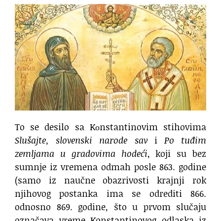
To se desilo sa Kоnstantinovim stihovima
Slušajte, slovenski narode sav
i
Po tuđim
zemljama u gradovima hodeći
, koji su bez
sumnje iz vremena odmah posle 863. godine
(samo iz naučne obazrivosti krajnji rok
njihovog postanka ima se odrediti 866.
odnosno 869. godine, što u prvom slučaju
označava vreme Konstantinovog odlaska iz