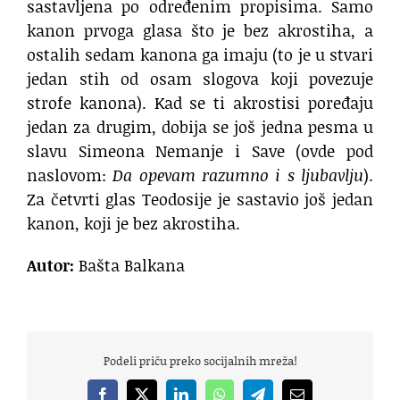
sastavljena po određenim propisima. Samo
kanon prvoga glasa što je bez akrostiha, a
ostalih sedam kanona ga imaju (to je u stvari
jedan stih od osam slogova koji povezuje
strofe kanona). Kad se ti akrostisi poređaju
jedan za drugim, dobija se još jedna pesma u
slavu Simeona Nemanje i Save (ovde pod
naslovom:
Da opevam razumno i s ljubavlju
).
Za četvrti glas Teodosije je sastavio još jedan
kanon, koji je bez akrostiha.
Autor:
Bašta Balkana
Podeli priču preko socijalnih mreža!