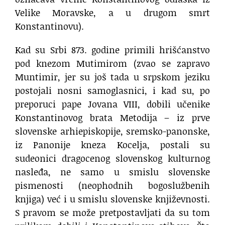
Velike Moravske, a u drugom smrt
Konstantinovu).
Kad su Srbi 873. godine primili hrišćanstvo
pod knezom Mutimirom (zvao se zapravo
Muntimir, jer su još tada u srpskom jeziku
postojali nosni samoglasnici, i kad su, po
preporuci pape Jovana VIII, dobili učenike
Konstantinovog brata Metodija – iz prve
slovenske arhiepiskopije, sremsko-panonske,
iz Panonije kneza Kocelja, postali su
sudeonici dragocenog slovenskog kulturnog
nasleđa, ne samo u smislu slovenske
pismenosti (neophodnih bogoslužbenih
knjiga) već i u smislu slovenske književnosti.
S pravom se može pretpostavljati da su tom