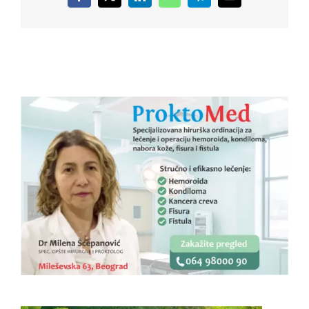
Facebook
X
LinkedIn
WhatsApp
Telegram
Email