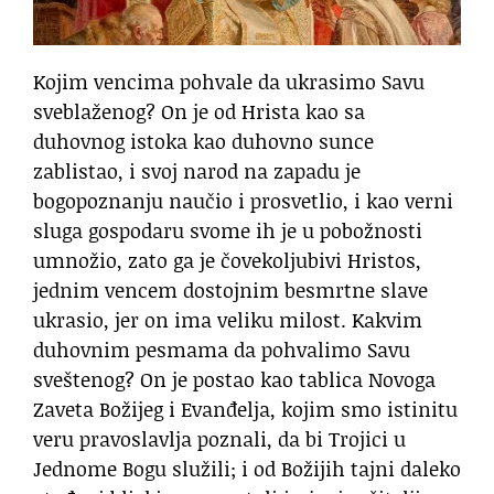
Kojim vencima pohvale da ukrasimo Savu
sveblaženog? On je od Hrista kao sa
duhovnog istoka kao duhovno sunce
zablistao, i svoj narod na zapadu je
bogopoznanju naučio i prosvetlio, i kao verni
sluga gospodaru svome ih je u pobožnosti
umnožio, zato ga je čovekoljubivi Hristos,
jednim vencem dostojnim besmrtne slave
ukrasio, jer on ima veliku milost. Kakvim
duhovnim pesmama da pohvalimo Savu
sveštenog? On je postao kao tablica Novoga
Zaveta Božijeg i Evanđelja, kojim smo istinitu
veru pravoslavlja poznali, da bi Trojici u
Jednome Bogu služili; i od Božijih tajni daleko