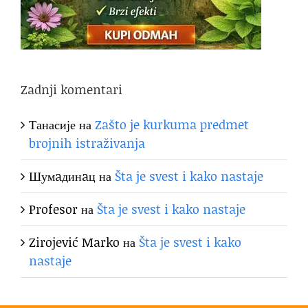
Zadnji komentari
Танасије
на
Zašto je kurkuma predmet
brojnih istraživanja
Шумaдинaц
на
Šta je svest i kako nastaje
Profesor
на
Šta je svest i kako nastaje
Zirojević Marko
на
Šta je svest i kako
nastaje