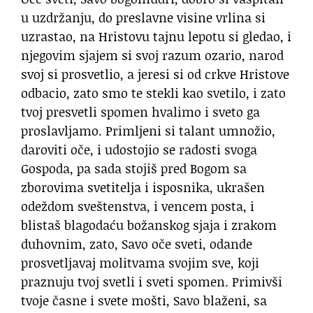
u uzdržanju, do preslavne visine vrlina si
uzrastao, na Hristovu tajnu lepotu si gledao, i
njegovim sjajem si svoj razum ozario, narod
svoj si prosvetlio, a jeresi si od crkve Hristove
odbacio, zato smo te stekli kao svetilo, i zato
tvoj presvetli spomen hvalimo i sveto ga
proslavljamo. Primljeni si talant umnožio,
daroviti oče, i udostojio se radosti svoga
Gospoda, pa sada stojiš pred Bogom sa
zborovima svetitelja i isposnika, ukrašen
odeždom sveštenstva, i vencem posta, i
blistaš blagodaću božanskog sjaja i zrakom
duhovnim, zato, Savo oče sveti, odande
prosvetljavaj molitvama svojim sve, koji
praznuju tvoj svetli i sveti spomen. Primivši
tvoje časne i svete mošti, Savo blaženi, sa