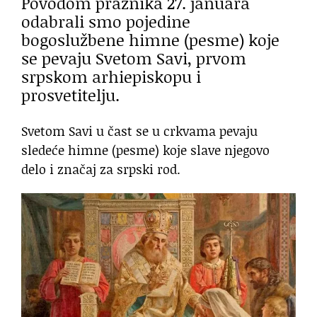
Povodom praznika 27. januara
odabrali smo pojedine
bogoslužbene himne (pesme) koje
se pevaju Svetom Savi, prvom
srpskom arhiepiskopu i
prosvetitelju.
Svetom Savi u čast se u crkvama pevaju
sledeće himne (pesme) koje slave njegovo
delo i značaj za srpski rod.