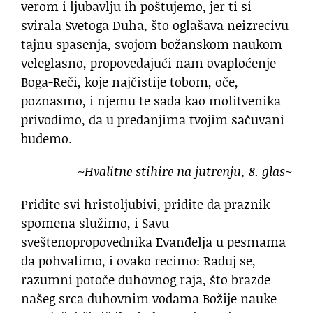
verom i ljubavlju ih poštujemo, jer ti si
svirala Svetoga Duha, što oglašava neizrecivu
tajnu spasenja, svojom božanskom naukom
veleglasno, propovedajući nam ovaploćenje
Boga-Reči, koje najčistije tobom, oče,
poznasmo, i njemu te sada kao molitvenika
privodimo, da u predanjima tvojim sačuvani
budemo.
~Hvalitne stihire na jutrenju, 8. glas~
Priđite svi hristoljubivi, priđite da praznik
spomena služimo, i Savu
sveštenopropovednika Evanđelja u pesmama
da pohvalimo, i ovako recimo: Raduj se,
razumni potoče duhovnog raja, što brazde
našeg srca duhovnim vodama Božije nauke