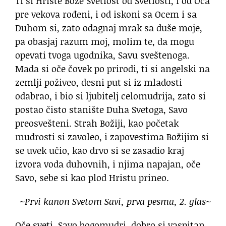
Ti si Hriste Bože Svetlost od Svetlosti, i od Oca
pre vekova rođeni, i od iskoni sa Ocem i sa
Duhom si, zato odagnaj mrak sa duše moje,
pa obasjaj razum moj, molim te, da mogu
opevati tvoga ugodnika, Savu sveštenoga.
Mada si oče čovek po prirodi, ti si angelski na
zemlji poživeo, desni put si iz mladosti
odabrao, i bio si ljubitelj celomudrija, zato si
postao čisto stanište Duha Svetoga, Savo
preosvešteni. Strah Božiji, kao početak
mudrosti si zavoleo, i zapovestima Božijim si
se uvek učio, kao drvo si se zasadio kraj
izvora voda duhovnih, i njima napajan, oče
Savo, sebe si kao plod Hristu prineo.
~Prvi kanon Svetom Savi, prva pesma, 2. glas~
Oče sveti, Savo bogomudri, dobro si vaspitan