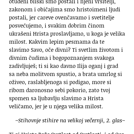
otuđeni bliski smo postali i njeni vršitelji,
zakonom i običajima smo hristoimeni ljudi
postali, jer careve ovenčavamo i svetitelje
posvećujemo, i svakim dobrim činom
ukrašeni Hrista proslavljamo, u koga je velika
milost. Kakvim lepim pesmama da te
slavimo Savo, oče divni? Ti svetlim životom i
divnim čudima i bogopoznanjem svakoga
zadivljuješ; ti si kao davno Ilija oganj i grad
sa neba molitvom spustio, a brata umrlog si
oživeo, raslabljenoga si podigao, more si
ribom daronosno sebi pokorio, zato tvoj
spomen sa ljubavlju slavimo a Hrista
veličamo, jer je u njega velika milost.
~Stihovnje stihire na velikoj večernji, 2. glas~