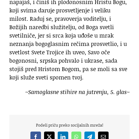
napajaš, i činiš ih plodonosnim Hristu Bogu,
koji svima daruje prosvetljenje i veliku
milost. Raduj se, pravoverja voditelju, i
Božijih naredbi služitelju, od Boga svetli
svetilniče, jer si srca koja uđoše u mrak
neznanja bogoglasnim rečima prosvetlio, i u
svetlost Svete Trojice ih uveo, Savo oče
bogonosni, srpska pohvalo i ukrase, sada
stojiš pred Hristom Bogom, pa se moli sa sve
koji služe sveti spomen tvoj.
~Samoglasne stihire na jutrenju, 5. glas~
Podeli priču preko socijalnih mreža!
Facebook
X
LinkedIn
WhatsApp
Telegram
Email