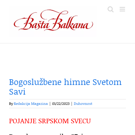
Skip
to
content
Bogoslužbene himne Svetom
Savi
By
Redakcija Magazina
|
01/22/2023
|
Duhovnost
POJANJE SRPSKOM SVECU