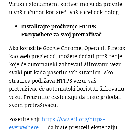
Virusi i zlonamerni softver mogu da provale
u vaš računar koristeći vaš Facebook nalog.
Instalirajte proširenje HTTPS
Everywhere za svoj pretraživač.
Ako koristite Google Chrome, Opera ili Firefox
kao web pregledač, možete dodati proširenje
koje će automatski zahtevati šifrovanu vezu
svaki put kada posetite veb stranicu. Ako
stranica podržava HTTPS vezu, vaš
pretraživač će automatski koristiti šifrovanu
vezu. Preuzmite ekstenziju da biste je dodali
svom pretraživaču.
Posetite sajt
https://vvv.eff.org/https-
everywhere
da biste preuzeli ekstenziju.