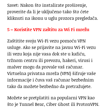
Savet: Nakon što instalirate proširenje,
proverite da li je uključeno tako što ćete
kliknuti na ikonu u uglu prozora pregledača.
5 – Koristite VPN zaštitu za Wi Fi mrežu
Zaštitite svoju Wi-Fi vezu pomoću VPN
usluge. Ako se prijavite na javnu Wi-Fi vezu
ili vezu koja nije vasa dok ste u kafiću,
tržnom centru ili prevozu, hakeri, virusi i
malver mogu da provale vaš računar.
Virtuelna privatna mreža (VPN) šifruje vaše
informacije i čuva vaš računar bezbednim
tako da možete bezbedno da pretražujete.
Možete se pretplatiti na popularni VPN kao
što je Tunnel Bear, Ciber Ghost ili ProtonVPN.