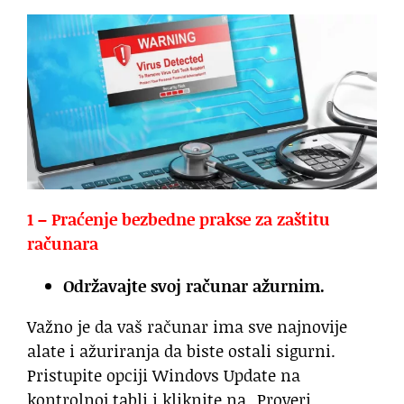
1 – Praćenje bezbedne prakse za zaštitu
računara
Održavajte svoj računar ažurnim.
Važno je da vaš računar ima sve najnovije
alate i ažuriranja da biste ostali sigurni.
Pristupite opciji Windovs Update na
kontrolnoj tabli i kliknite na „Proveri