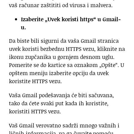
vaš računar zaštititi od virusa i malvera.
Izaberite „Uvek koristi https“ u Gmail-
u.
Da biste bili sigurni da vaša Gmail stranica
uvek koristi bezbednu HTTPS vezu, kliknite na
ikonu zupčanika u gornjem desnom uglu.
Pomerite se do kartice sa oznakom „Opšte“. U
opštem meniju izaberite opciju da uvek
koristite HTTPS vezu.
Vaša Gmail podešavanja će biti sačuvana,
tako da ćete svaki put kada ih koristite,
koristiti HTTPS vezu.
Vaš Gmail verovatno sadrži mnogo važnih i
ličnih informacija, pa ga čuvajte pomoću