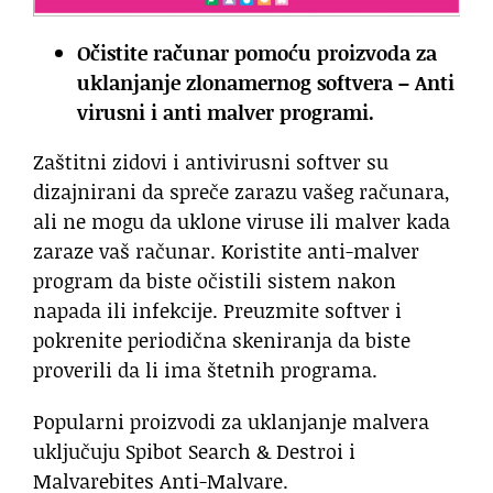
Očistite računar pomoću proizvoda za
uklanjanje zlonamernog softvera – Anti
virusni i anti malver programi.
Zaštitni zidovi i antivirusni softver su
dizajnirani da spreče zarazu vašeg računara,
ali ne mogu da uklone viruse ili malver kada
zaraze vaš računar. Koristite anti-malver
program da biste očistili sistem nakon
napada ili infekcije. Preuzmite softver i
pokrenite periodična skeniranja da biste
proverili da li ima štetnih programa.
Popularni proizvodi za uklanjanje malvera
uključuju Spibot Search & Destroi i
Malvarebites Anti-Malvare.