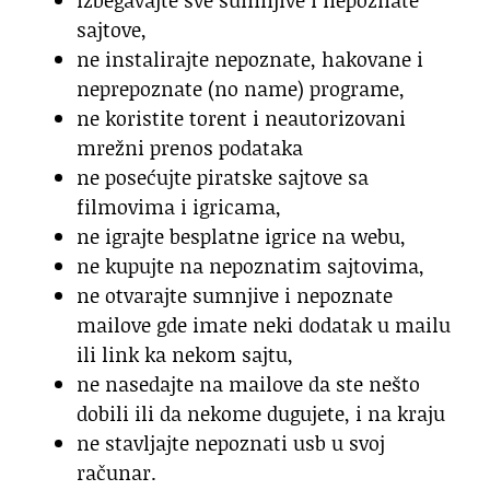
izbegavajte sve sumnjive i nepoznate
sajtove,
ne instalirajte nepoznate, hakovane i
neprepoznate (no name) programe,
ne koristite torent i neautorizovani
mrežni prenos podataka
ne posećujte piratske sajtove sa
filmovima i igricama,
ne igrajte besplatne igrice na webu,
ne kupujte na nepoznatim sajtovima,
ne otvarajte sumnjive i nepoznate
mailove gde imate neki dodatak u mailu
ili link ka nekom sajtu,
ne nasedajte na mailove da ste nešto
dobili ili da nekome dugujete, i na kraju
ne stavljajte nepoznati usb u svoj
računar.