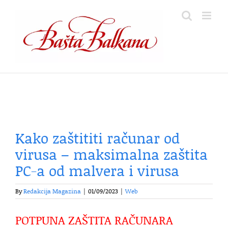
Skip
to
content
Kako zaštititi računar od
virusa – maksimalna zaštita
PC-a od malvera i virusa
By
Redakcija Magazina
|
01/09/2023
|
Web
POTPUNA ZAŠTITA RAČUNARA