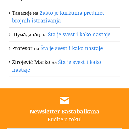
Танасије
на
Zašto je kurkuma predmet
brojnih istraživanja
Шумaдинaц
на
Šta je svest i kako nastaje
Profesor
на
Šta je svest i kako nastaje
Zirojević Marko
на
Šta je svest i kako
nastaje
Newsletter Bastabalkana
Budite u toku!