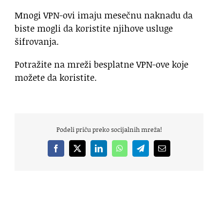
Mnogi VPN-ovi imaju mesečnu naknadu da
biste mogli da koristite njihove usluge
šifrovanja.
Potražite na mreži besplatne VPN-ove koje
možete da koristite.
Podeli priču preko socijalnih mreža!
Facebook
X
LinkedIn
WhatsApp
Telegram
Email