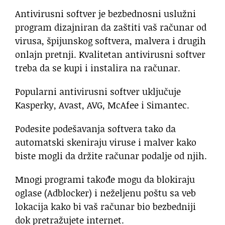
Antivirusni softver je bezbednosni uslužni
program dizajniran da zaštiti vaš računar od
virusa, špijunskog softvera, malvera i drugih
onlajn pretnji. Kvalitetan antivirusni softver
treba da se kupi i instalira na računar.
Popularni antivirusni softver uključuje
Kasperky, Avast, AVG, McAfee i Simantec.
Podesite podešavanja softvera tako da
automatski skeniraju viruse i malver kako
biste mogli da držite računar podalje od njih.
Mnogi programi takođe mogu da blokiraju
oglase (Adblocker) i neželjenu poštu sa veb
lokacija kako bi vaš računar bio bezbedniji
dok pretražujete internet.