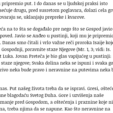
 pripremio put. I do danas se u ljudskoj praksi isto
sećuje drugu, pred susretom poglavara, dolazi cela g
varaju se, uklanjaju prepreke i kvarove.
a na to šta se događalo pre nego što se Gospod javio
opoved. Javio se Anđeo u pustinji, koji mu je pripremi
). Danas smo čitali i vrlo važne reči proroka Isaije koj
Gospodnji, poravnite staze Njegove (Mr. 1, 3; vidi: Is.
st Luka. Jovan Preteča je bio glas vapijućeg u pustinji:
 staze njegove; Svaka dolina neka se ispuni i svaka go
e krivo neka bude pravo i neravnine na putevima neka
nas. Put našeg života treba da se ispravi. Gresi, ošteć
pune blagodaću Svetog Duha. Gore i uzvišenja naše
 umanje pred Gospodom, a oštećenja i praznine koje n
ma, treba njima da se napune. Kao što neravnine na