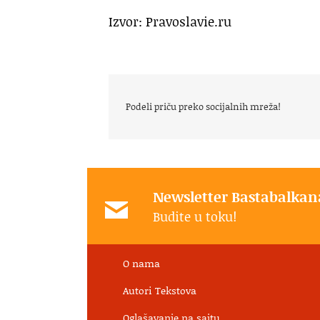
Izvor: Pravoslavie.ru
na Bogojavlj
Podeli priču preko socijalnih mreža!
Newsletter Bastabalkan
Budite u toku!
O nama
Autori Tekstova
Oglašavanje na sajtu