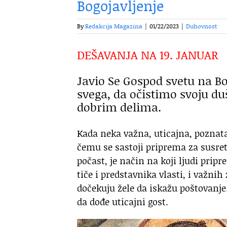
Bogojavljenje
By
Redakcija Magazina
|
01/22/2023
|
Duhovnost
DEŠAVANJA NA 19. JANUAR
Javio Se Gospod svetu na Bo
svega, da očistimo svoju du
dobrim delima.
Kada neka važna, uticajna, poznata 
čemu se sastoji priprema za susret
počast, je način na koji ljudi pri
tiče i predstavnika vlasti, i važni
dočekuju žele da iskažu poštovanje
da dođe uticajni gost.