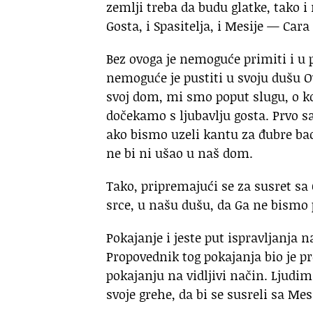
zemlji treba da budu glatke, tako i
Gosta, i Spasitelja, i Mesije — Car
Bez ovoga je nemoguće primiti i u 
nemoguće je pustiti u svoju dušu O
svoj dom, mi smo poput slugu, o k
dočekamo s ljubavlju gosta. Prvo sa
ako bismo uzeli kantu za đubre baci
ne bi ni ušao u naš dom.
Tako, pripremajući se za susret s
srce, u našu dušu, da Ga ne bismo 
Pokajanje i jeste put ispravljanja 
Propovednik tog pokajanja bio je pr
pokajanju na vidljivi način. Ljudim
svoje grehe, da bi se susreli sa Me