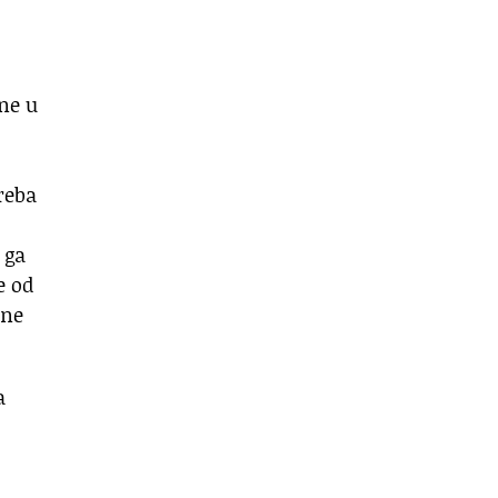
ne u
reba
 ga
e od
sne
a