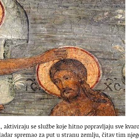
 aktiviraju se službe koje hitno popravljaju sve kvaro
vladar spremao za put u stranu zemlju, čitav tim njeg