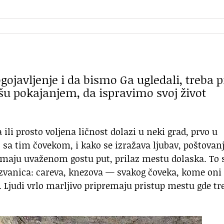
gojavljenje i da bismo Ga ugledali, treba p
šu pokajanjem, da ispravimo svoj život
ili prosto voljena ličnost dolazi u neki grad, prvo u
 sa tim čovekom, i kako se izražava ljubav, poštovanj
premaju uvaženom gostu put, prilaz mestu dolaska. To 
h zvanica: careva, knezova — svakog čoveka, kome oni 
. Ljudi vrlo marljivo pripremaju pristup mestu gde tr