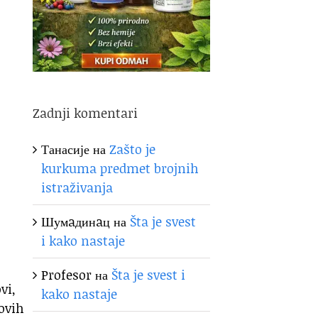
Zadnji komentari
Танасије
на
Zašto je
kurkuma predmet brojnih
istraživanja
Шумaдинaц
на
Šta je svest
i kako nastaje
Profesor
на
Šta je svest i
vi,
kako nastaje
ovih