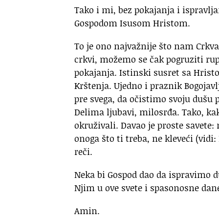
Tako i mi, bez pokajanja i ispravlj
Gospodom Isusom Hristom.
To je ono najvažnije što nam Crkva
crkvi, možemo se čak pogruziti rupu
pokajanja. Istinski susret sa Hrist
Krštenja. Ujedno i praznik Bogojavl
pre svega, da očistimo svoju dušu 
Delima ljubavi, milosrđa. Tako, ka
okruživali. Davao je proste savete: 
onoga što ti treba, ne kleveći (vidi
reči.
Neka bi Gospod dao da ispravimo d
Njim u ove svete i spasonosne dane
Amin.