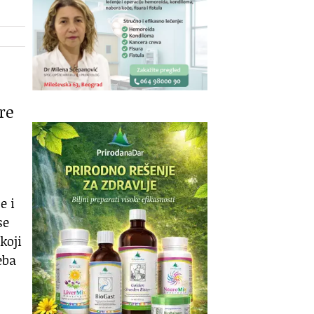
re
e i
se
koji
eba