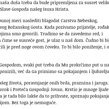
 naša duša treba da bude pripremljena za susret velik
a Slave Gospoda našeg Isusa Hrista.
punoj meri naslediti blagodat Carstva Nebeskog,
vog Božanskog Gosta. Kada pozivamo prijatelje, rođa
ojima smo govorili. Trudimo se da zavedemo red, i
 čime se susreće gost, je ulaz u naš dom. Čudno bi bi
li je pred noge ovom čoveku. To bi bilo poniženje, i 
a Gospodom, svaki put treba da Mu prokrčimo put u n
ponizili, već da Ga primimo sa pokajanjem i ljubavlju
našeg života, poravnjanje onih brda, praznina i jaruga.
orok i Preteča Gospodnji Jovan. Krstio je mnoge ljude
a je tada bilo lakše da to prihvate, spoznaju pokajanj
sijom. Bez toga je nemoguće.