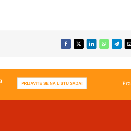
enje
Facebook
X
LinkedIn
WhatsApp
Telegr
a
Pra
PRIJAVITE SE NA LISTU SADA!