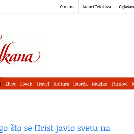
O nama
Autori Tekstova
Oglašav
t
Život
Čovek
Travel
Kultura
Istorija
Muzika
Filmovi
o što se Hrist javio svetu na