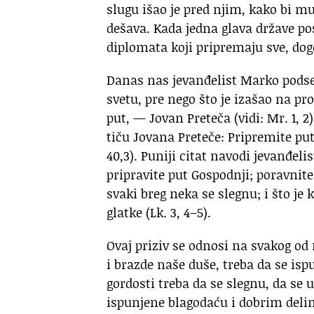
slugu išao je pred njim, kako bi mu
dešava. Kada jedna glava države po
diplomata koji pripremaju sve, dogo
Danas nas jevanđelist Marko podseć
svetu, pre nego što je izašao na pr
put, — Jovan Preteča (vidi: Mr. 1, 2
tiču Jovana Preteče: Pripremite put 
40,3). Puniji citat navodi jevanđeli
pripravite put Gospodnji; poravnite
svaki breg neka se slegnu; i što j
glatke (Lk. 3, 4–5).
Ovaj priziv se odnosi na svakog od 
i brazde naše duše, treba da se is
gordosti treba da se slegnu, da se
ispunjene blagodaću i dobrim deli