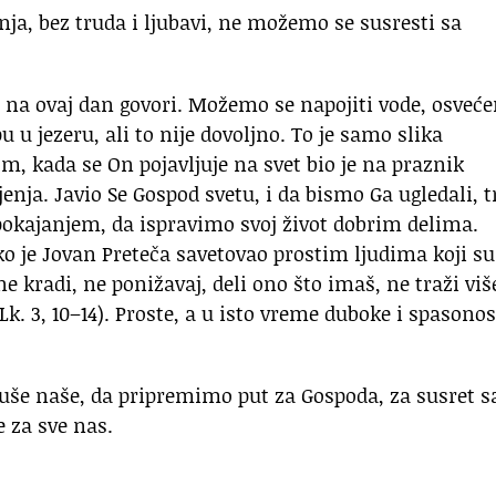
anja, bez truda i ljubavi, ne možemo se susresti sa
 na ovaj dan govori. Možemo se napojiti vode, osveće
 u jezeru, ali to nije dovoljno. To je samo slika
om, kada se On pojavljuje na svet bio je na praznik
jenja. Javio Se Gospod svetu, i da bismo Ga ugledali, t
pokajanjem, da ispravimo svoj život dobrim delima.
ko je Jovan Preteča savetovao prostim ljudima koji su
ne kradi, ne ponižavaj, deli ono što imaš, ne traži viš
: Lk. 3, 10–14). Proste, a u isto vreme duboke i spasono
uše naše, da pripremimo put za Gospoda, za susret s
 za sve nas.