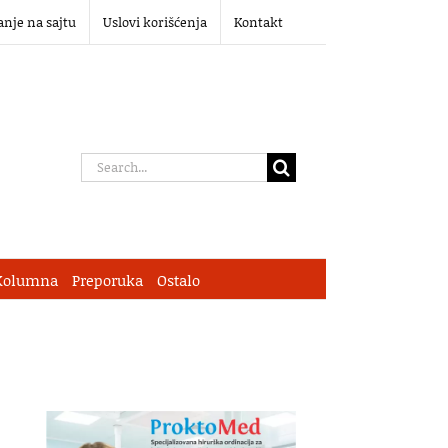
anje na sajtu
Uslovi korišćenja
Kontakt
Search
for:
Kolumna
Preporuka
Ostalo