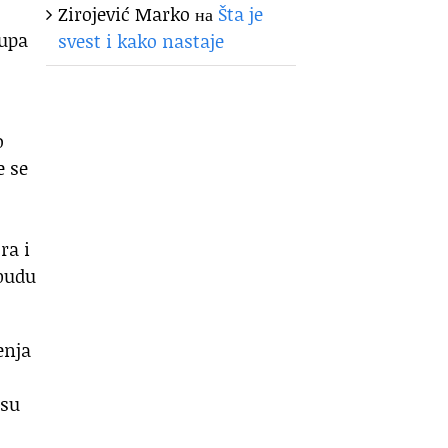
Zirojević Marko
на
Šta je
rupa
svest i kako nastaje
o
e se
ra i
 budu
enja
isu