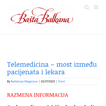
Skip
to
content
Telemedicina – most između
pacijenata i lekara
By
Redakcija Magazina
|
02/27/2023
|
Život
RAZMENA INFORMACIJA