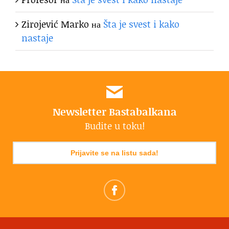
Zirojević Marko
на
Šta je svest i kako
nastaje
Newsletter Bastabalkana
Budite u toku!
Prijavite se na listu sada!