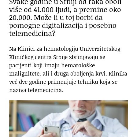
Svake godine u Srbiji od raka oboli
više od 41.000 ljudi, a premine oko
20.000. Može li u toj borbi da
pomogne digitalizacija i posebno
telemedicina?
Na Klinici za hematologiju Univerzitetskog
Kliničkog centra Srbije zbrinjavaju se
pacijenti koji imaju hematološke
malignitete, ali i druga oboljenja krvi. Klinika
već dve godine primenjuje tehniku koja se
naziva telemedicina.