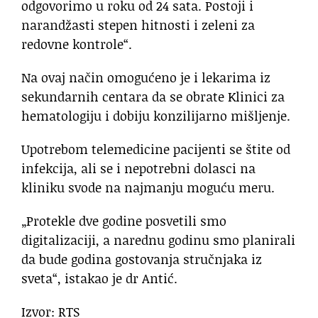
odgovorimo u roku od 24 sata. Postoji i
narandžasti stepen hitnosti i zeleni za
redovne kontrole“.
Na ovaj način omogućeno je i lekarima iz
sekundarnih centara da se obrate Klinici za
hematologiju i dobiju konzilijarno mišljenje.
Upotrebom telemedicine pacijenti se štite od
infekcija, ali se i nepotrebni dolasci na
kliniku svode na najmanju moguću meru.
„Protekle dve godine posvetili smo
digitalizaciji, a narednu godinu smo planirali
da bude godina gostovanja stručnjaka iz
sveta“, istakao je dr Antić.
Izvor: RTS