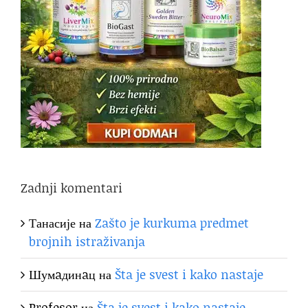
Zadnji komentari
Танасије
на
Zašto je kurkuma predmet
brojnih istraživanja
Шумaдинaц
на
Šta je svest i kako nastaje
Profesor
на
Šta je svest i kako nastaje