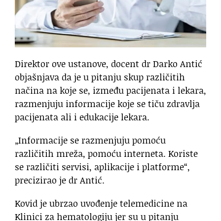
Direktor ove ustanove, docent dr Darko Antić
objašnjava da je u pitanju skup različitih
načina na koje se, između pacijenata i lekara,
razmenjuju informacije koje se tiču zdravlja
pacijenata ali i edukacije lekara.
„Informacije se razmenjuju pomoću
različitih mreža, pomoću interneta. Koriste
se različiti servisi, aplikacije i platforme“,
precizirao je dr Antić.
Kovid je ubrzao uvođenje telemedicine na
Klinici za hematologiju jer su u pitanju