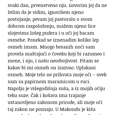
svaki dan, prvenstveno nju. Govorim joj da ne
želim da je vidim, ignorišem njeno
postojanje, pevam joj pastoralu o svom
dobrom raspoloženju, mažem njeno lice
slojevima lošeg pudera i u oči joj bacam
osmehe. Ponekad se iznenadim koliko lep
osmeh imam. Mnogo besanih noći sam
provela maštajući o čoveku koji bi razumeo i
mene, i nju, i našu neodvojivost. Pitam se
kakav bi mi osmeh on izazvao. Uplakani
osmeh. Moje telo ne prihvata moje oči – uvek
sam sa papirnom maramicom u ruci.
Napolju je višegodišnja suša, a iz mojih očiju
teku suze. Čak i košava ima trajanje
ustanovljeno zakonom prirode, ali moje oči
taj zakon ne poznaju. U Makondu je kiša