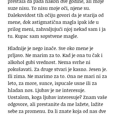
prestala da pada nakon dve godine, ali moje
suze nisu. To nisu moje oči, njene su.
Dalekovidost tih očiju govori da je starija od
mene, dok astigmatična magla ipak ide u
prilog meni, zahvaljujući njoj nekad sam i ja
tu. Kupac sam sopstvene magle.
Hladnije je nego inače. Sve oko mene je
prljavo. Ne marim za to. Kad je ona tu čak i
alkohol gubi vrednost. Nema svrhe ni
pokušavati. Za druge stvari je kasno. Jesen je.
Ili zima. Ne marimo za to. Ona ne mari ni za
leto, za more, sunce, ispucale usne ili za
hladan nos. Ljubav je ne interesuje.
Uostalom, koga ljubav interesuje? Znam vaše
odgovore, ali prestanite da me lažete, lažite
sebe za promenu. Da li znate koja od nas dve