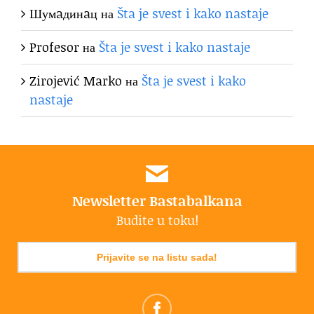
Шумaдинaц
на
Šta je svest i kako nastaje
Profesor
на
Šta je svest i kako nastaje
Zirojević Marko
на
Šta je svest i kako
nastaje
Newsletter Bastabalkana
Budite u toku!
Prijavite se na listu sada!