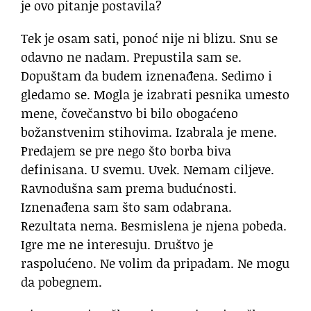
je ovo pitanje postavila?
Tek je osam sati, ponoć nije ni blizu. Snu se
odavno ne nadam. Prepustila sam se.
Dopuštam da budem iznenađena. Sedimo i
gledamo se. Mogla je izabrati pesnika umesto
mene, čovečanstvo bi bilo obogaćeno
božanstvenim stihovima. Izabrala je mene.
Predajem se pre nego što borba biva
definisana. U svemu. Uvek. Nemam ciljeve.
Ravnodušna sam prema budućnosti.
Iznenađena sam što sam odabrana.
Rezultata nema. Besmislena je njena pobeda.
Igre me ne interesuju. Društvo je
raspolućeno. Ne volim da pripadam. Ne mogu
da pobegnem.