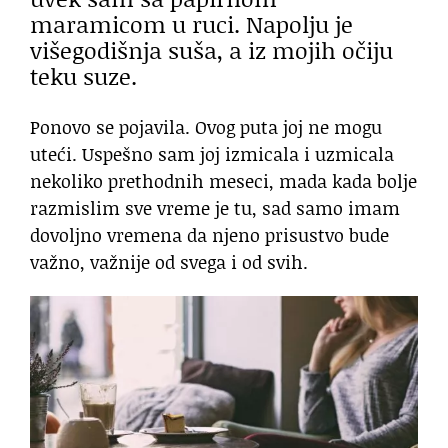
maramicom u ruci. Napolju je
višegodišnja suša, a iz mojih očiju
teku suze.
Ponovo se pojavila. Ovog puta joj ne mogu
uteći. Uspešno sam joj izmicala i uzmicala
nekoliko prethodnih meseci, mada kada bolje
razmislim sve vreme je tu, sad samo imam
dovoljno vremena da njeno prisustvo bude
važno, važnije od svega i od svih.