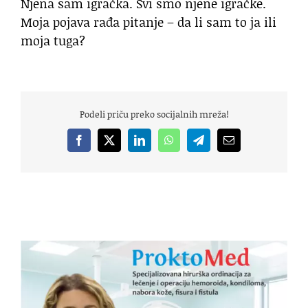
Njena sam igračka. Svi smo njene igračke.
Moja pojava rađa pitanje – da li sam to ja ili
moja tuga?
Podeli priču preko socijalnih mreža!
Facebook
X
LinkedIn
WhatsApp
Telegram
Email