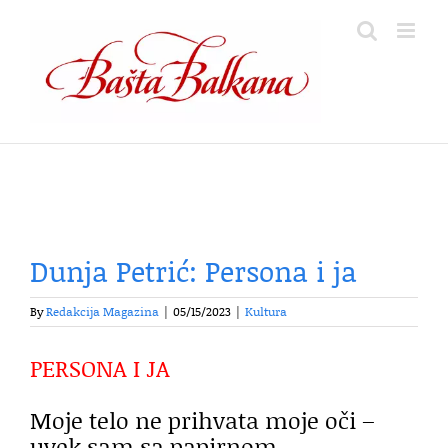
Skip
to
content
Dunja Petrić: Persona i ja
By
Redakcija Magazina
|
05/15/2023
|
Kultura
PERSONA I JA
Moje telo ne prihvata moje oči –
uvek sam sa papirnom