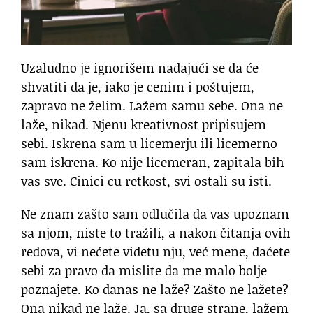
Uzaludno je ignorišem nadajući se da će
shvatiti da je, iako je cenim i poštujem,
zapravo ne želim. Lažem samu sebe. Ona ne
laže, nikad. Njenu kreativnost pripisujem
sebi. Iskrena sam u licemerju ili licemerno
sam iskrena. Ko nije licemeran, zapitala bih
vas sve. Cinici cu retkost, svi ostali su isti.
Ne znam zašto sam odlučila da vas upoznam
sa njom, niste to tražili, a nakon čitanja ovih
redova, vi nećete videtu nju, već mene, daćete
sebi za pravo da mislite da me malo bolje
poznajete. Ko danas ne laže? Zašto ne lažete?
Ona nikad ne laže. Ja, sa druge strane, lažem