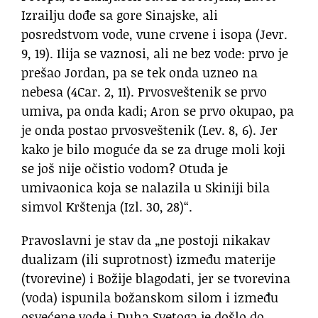
Izrailju dođe sa gore Sinajske, ali
posredstvom vode, vune crvene i isopa (Jevr.
9, 19). Ilija se vaznosi, ali ne bez vode: prvo je
prešao Jordan, pa se tek onda uzneo na
nebesa (4Car. 2, 11). Prvosveštenik se prvo
umiva, pa onda kadi; Aron se prvo okupao, pa
je onda postao prvosveštenik (Lev. 8, 6). Jer
kako je bilo moguće da se za druge moli koji
se još nije očistio vodom? Otuda je
umivaonica koja se nalazila u Skiniji bila
simvol Krštenja (Izl. 30, 28)“.
Pravoslavni je stav da „ne postoji nikakav
dualizam (ili suprotnost) između materije
(tvorevine) i Božije blagodati, jer se tvorevina
(voda) ispunila božanskom silom i između
osvećene vode i Duha Svetoga je došlo do