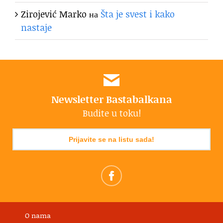
Zirojević Marko
на
Šta je svest i kako
nastaje
Newsletter Bastabalkana
Budite u toku!
Prijavite se na listu sada!
O nama