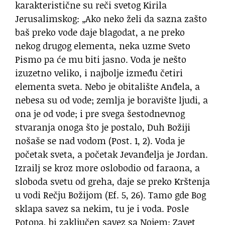
karakteristične su reči svetog Kirila
Jerusalimskog: „Ako neko želi da sazna zašto
baš preko vode daje blagodat, a ne preko
nekog drugog elementa, neka uzme Sveto
Pismo pa će mu biti jasno. Voda je nešto
izuzetno veliko, i najbolje između četiri
elementa sveta. Nebo je obitalište Anđela, a
nebesa su od vode; zemlja je boravište ljudi, a
ona je od vode; i pre svega šestodnevnog
stvaranja onoga što je postalo, Duh Božiji
nošaše se nad vodom (Post. 1, 2). Voda je
početak sveta, a početak Jevanđelja je Jordan.
Izrailj se kroz more oslobodio od faraona, a
sloboda svetu od greha, daje se preko Krštenja
u vodi Rečju Božijom (Ef. 5, 26). Tamo gde Bog
sklapa savez sa nekim, tu je i voda. Posle
Potopa, bi zaključen savez sa Nojem; Zavet