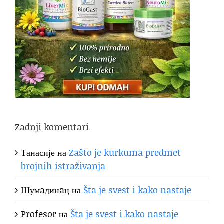
Zadnji komentari
Танасије
на
Zašto je kurkuma predmet
brojnih istraživanja
Шумaдинaц
на
Šta je svest i kako nastaje
Profesor
на
Šta je svest i kako nastaje