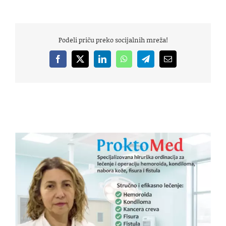
Podeli priču preko socijalnih mreža!
Facebook
X
LinkedIn
WhatsApp
Telegram
Email