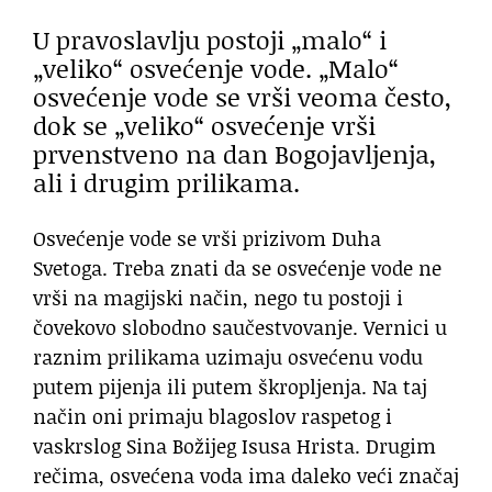
U pravoslavlju postoji „malo“ i
„veliko“ osvećenje vode. „Malo“
osvećenje vode se vrši veoma često,
dok se „veliko“ osvećenje vrši
prvenstveno na dan Bogojavljenja,
ali i drugim prilikama.
Osvećenje vode se vrši prizivom Duha
Svetoga. Treba znati da se osvećenje vode ne
vrši na magijski način, nego tu postoji i
čovekovo slobodno saučestvovanje. Vernici u
raznim prilikama uzimaju osvećenu vodu
putem pijenja ili putem škropljenja. Na taj
način oni primaju blagoslov raspetog i
vaskrslog Sina Božijeg Isusa Hrista. Drugim
rečima, osvećena voda ima daleko veći značaj