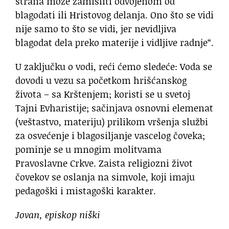
strana može zamisliti odvojenom od
blagodati ili Hristovog delanja. Ono što se vidi
nije samo to što se vidi, jer nevidljiva
blagodat dela preko materije i vidljive radnje“.
U zaključku o vodi, reći ćemo sledeće: Voda se
dovodi u vezu sa početkom hrišćanskog
života – sa Krštenjem; koristi se u svetoj
Tajni Evharistije; sačinjava osnovni elemenat
(veštastvo, materiju) prilikom vršenja službi
za osvećenje i blagosiljanje vascelog čoveka;
pominje se u mnogim molitvama
Pravoslavne Crkve. Zaista religiozni život
čovekov se oslanja na simvole, koji imaju
pedagoški i mistagoški karakter.
Jovan, episkop niški