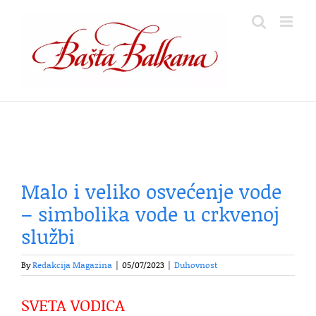
Skip
to
content
Malo i veliko osvećenje vode
– simbolika vode u crkvenoj
službi
By
Redakcija Magazina
|
05/07/2023
|
Duhovnost
SVETA VODICA