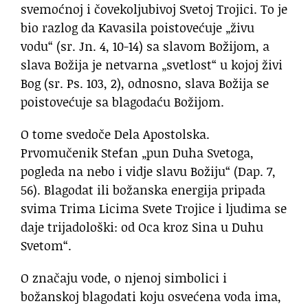
svemoćnoj i čovekoljubivoj Svetoj Trojici. To je
bio razlog da Kavasila poistovećuje „živu
vodu“ (sr. Jn. 4, 10-14) sa slavom Božijom, a
slava Božija je netvarna „svetlost“ u kojoj živi
Bog (sr. Ps. 103, 2), odnosno, slava Božija se
poistovećuje sa blagodaću Božijom.
O tome svedoče Dela Apostolska.
Prvomučenik Stefan „pun Duha Svetoga,
pogleda na nebo i vidje slavu Božiju“ (Dap. 7,
56). Blagodat ili božanska energija pripada
svima Trima Licima Svete Trojice i ljudima se
daje trijadološki: od Oca kroz Sina u Duhu
Svetom“.
O značaju vode, o njenoj simbolici i
božanskoj blagodati koju osvećena voda ima,