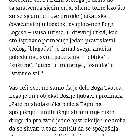
tajanstvenog sjedinjenja, slično tome kao što
su se sjedinile i dve prirode (božanska i
čovečanska) u Ipostasi ovaploćenog Boga
Logosa – Isusa Hrista. U drevnoj Crkvi, kao
što ispravno primećuje jedan pravoslavni
teolog, `blagodat` je iznad svega značila
pobedu nad svim podelama – `oblika` i
`suštine`, `duha` i `materije`, `oznake` i
`stvarno sti`“.
Vas celi svet ne samo da je delo Boga Tvorca,
nego je on i objekat Božije ljubavi i promisla.
„Zato ni sholastička podela Tajni na
spoljašnju i unutrašnju stranu nije ništa
drugo do proizvod jedne apstrakcije i ne treba
da se shvati u tom smislu da se spoljašnja