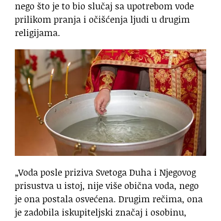
nego što je to bio slučaj sa upotrebom vode
prilikom pranja i očišćenja ljudi u drugim
religijama.
„Voda posle priziva Svetoga Duha i Njegovog
prisustva u istoj, nije više obična voda, nego
je ona postala osvećena. Drugim rečima, ona
je zadobila iskupiteljski značaj i osobinu,