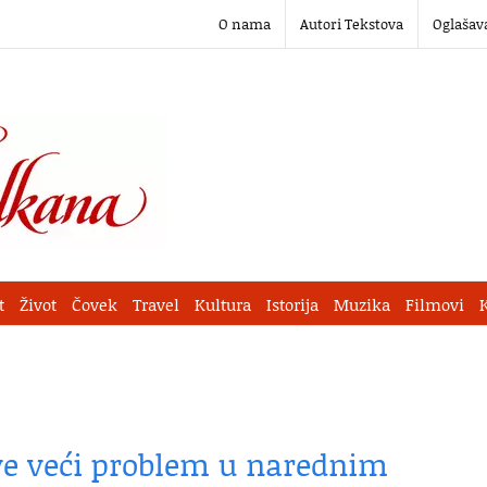
O nama
Autori Tekstova
Oglašav
t
Život
Čovek
Travel
Kultura
Istorija
Muzika
Filmovi
sve veći problem u narednim