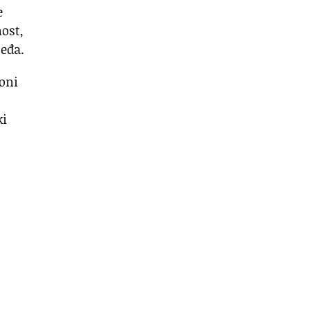
e
ost,
leđa.
 oni
ki