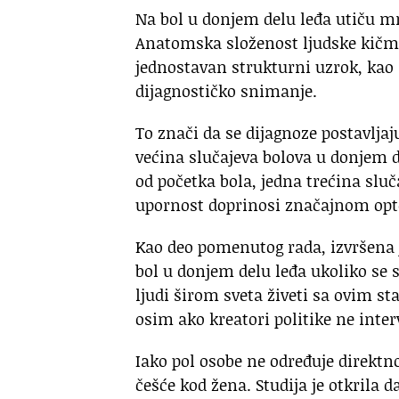
Na bol u donjem delu leđa utiču mno
Anatomska složenost ljudske kičme 
jednostavan strukturni uzrok, kao š
dijagnostičko snimanje.
To znači da se dijagnoze postavlja
većina slučajeva bolova u donjem d
od početka bola, jedna trećina slu
upornost doprinosi značajnom opte
Kao deo pomenutog rada, izvršena j
bol u donjem delu leđa ukoliko se 
ljudi širom sveta živeti sa ovim s
osim ako kreatori politike ne inter
Iako pol osobe ne određuje direktn
češće kod žena. Studija je otkrila 