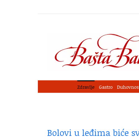
Skip
to
content
Zdravlje
Gastro
Duhovnos
Bolovi u leđima biće 