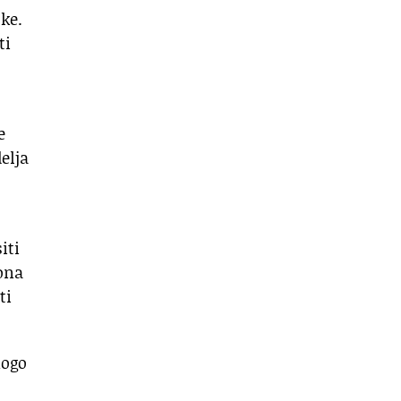
ke.
ti
e
elja
iti
iona
ti
nogo