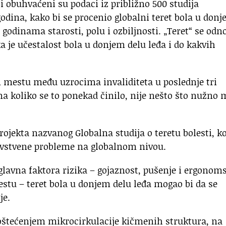
i obuhvaćeni su podaci iz približno 500 studija
odina, kako bi se procenio globalni teret bola u don
godinama starosti, polu i ozbiljnosti. „Teret“ se odn
a je učestalost bola u donjem delu leđa i do kakvih
m mestu među uzrocima invaliditeta u poslednje tri
a koliko se to ponekad činilo, nije nešto što nužno
projekta nazvanog Globalna studija o teretu bolesti, ko
ravstvene probleme na globalnom nivou.
i glavna faktora rizika – gojaznost, pušenje i ergonom
stu – teret bola u donjem delu leđa mogao bi da se
je.
 oštećenjem mikrocirkulacije kičmenih struktura, na