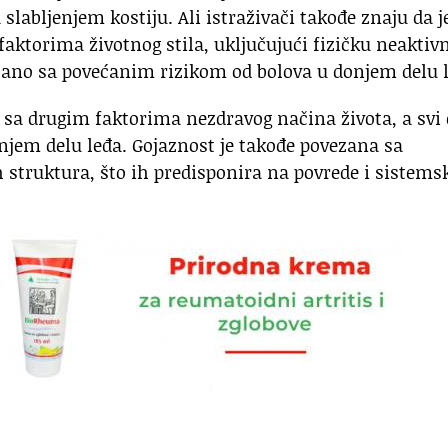
 slabljenjem kostiju. Ali istraživači takođe znaju da j
aktorima životnog stila, uključujući fizičku neaktivn
vezano sa povećanim rizikom od bolova u donjem delu 
 sa drugim faktorima nezdravog načina života, a svi
njem delu leđa. Gojaznost je takođe povezana sa
truktura, što ih predisponira na povrede i sistems