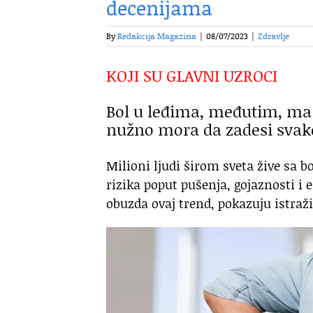
decenijama
By
Redakcija Magazina
|
08/07/2023
|
Zdravlje
KOJI SU GLAVNI UZROCI
Bol u leđima, međutim, ma k
nužno mora da zadesi sva
Milioni ljudi širom sveta žive sa b
rizika poput pušenja, gojaznosti 
obuzda ovaj trend, pokazuju istraž