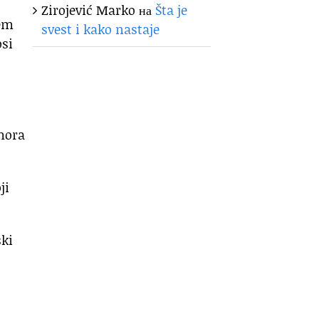
Zirojević Marko
на
Šta je
jem
svest i kako nastaje
osi
 mora
ji
ski