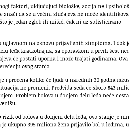
gi faktori, uključujući biološke, socijalne i psihološ
znači da se u većini slučajeva ne može identifikova
to je jedan zglob ili mišić, čak ni uz sofisticirano
ju uglavnom na osnovu prijavljenih simptoma. I dok j
elu leđa kratkotrajna, sa oporavkom u prvih šest ned
čajeva će postati uporna i može trajati godinama. Ova
rećenju ovog stanja.
e i procena koliko će ljudi u narednih 30 godna iskus
situacija ne promeni. Predviđa seda će skoro 843 mil
tanjem. Problem bolova u donjem delu leđa neće nesta
venišu.
o rizik od bolova u donjem delu leđa, ovo stanje je m
da je ukupno 395 miliona žena prijavilo bol u leđima, u