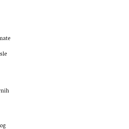
imate
sle
rnih
vog