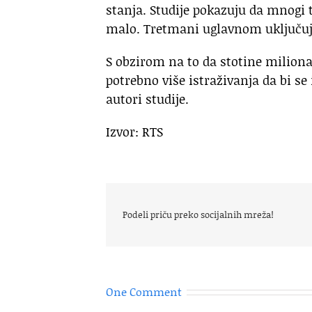
stanja. Studije pokazuju da mnogi t
malo. Tretmani uglavnom uključuju
S obzirom na to da stotine miliona 
potrebno više istraživanja da bi se
autori studije.
Izvor: RTS
Podeli priču preko socijalnih mreža!
One Comment