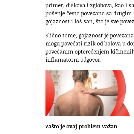
primer, diskova i zglobova, kao i sa
pušenje često povezano sa drugim f
gojaznost i loš san, što je sve po
Slično tome, gojaznost je povezana
mogu povećati rizik od bolova u do
povećanim opterećenjem kičmenih s
inflamatorni odgovor.
Zašto je ovaj problem važan