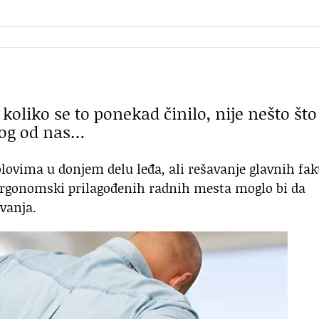
oliko se to ponekad činilo, nije nešto što
kog od nas…
olovima u donjem delu leđa, ali rešavanje glavnih fak
i ergonomski prilagođenih radnih mesta moglo bi da
ivanja.