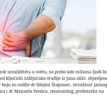
rok invaliditeta u svetu, sa preko 600 miliona ljudi ko
od ključnih zaključaka studije iz juna 2023. objavljen
koju su vodile dr Džejmi Štajnmec, istraživač javnog
onu i dr Manuela Fereira, reumatolog, profesorka na