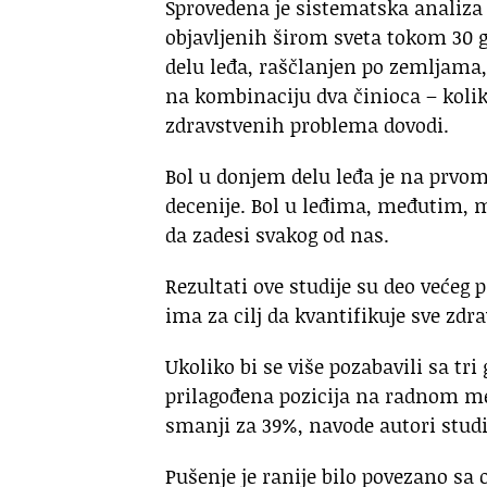
Sprovedena je sistematska analiza 
objavljenih širom sveta tokom 30 g
delu leđa, raščlanjen po zemljama, 
na kombinaciju dva činioca – kolik
zdravstvenih problema dovodi.
Bol u donjem delu leđa je na prvo
decenije. Bol u leđima, međutim, m
da zadesi svakog od nas.
Rezultati ove studije su deo većeg 
ima za cilj da kvantifikuje sve zd
Ukoliko bi se više pozabavili sa tr
prilagođena pozicija na radnom me
smanji za 39%, navode autori studi
Pušenje je ranije bilo povezano sa