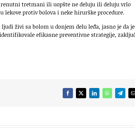
renutni tretmani ili uopšte ne deluju ili deluju vrlo
 lekove protiv bolova i neke hirurške procedure.
ljudi živi sa bolom u donjem delu leđa, jasno je da je
 identifikovale efikasne preventivne strategije, zaklju
Facebook
X
LinkedIn
WhatsApp
Telegr