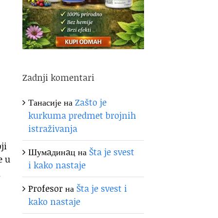
Zadnji komentari
Танасије
на
Zašto je
kurkuma predmet brojnih
istraživanja
ji
Шумaдинaц
на
Šta je svest
e u
i kako nastaje
Profesor
на
Šta je svest i
kako nastaje