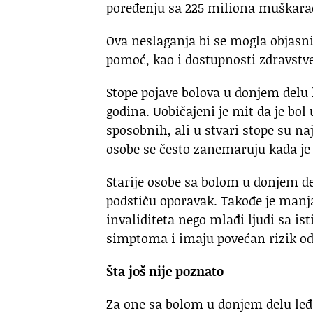
poređenju sa 225 miliona muškara
Ova neslaganja bi se mogla objasn
pomoć, kao i dostupnosti zdravst
Stope pojave bolova u donjem delu 
godina. Uobičajeni je mit da je bol
sposobnih, ali u stvari stope su n
osobe se često zanemaruju kada je 
Starije osobe sa bolom u donjem d
podstiču oporavak. Takođe je manja
invaliditeta nego mlađi ljudi sa i
simptoma i imaju povećan rizik od
Šta još nije poznato
Za one sa bolom u donjem delu leđa,