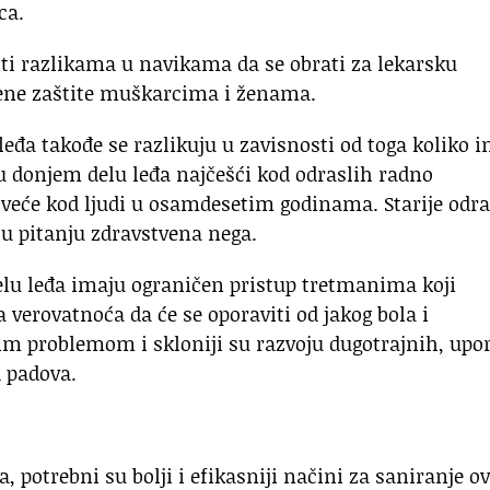
ca.
iti razlikama u navikama da se obrati za lekarsku
vene zaštite muškarcima i ženama.
leđa takođe se razlikuju u zavisnosti od toga koliko 
 u donjem delu leđa najčešći kod odraslih radno
ajveće kod ljudi u osamdesetim godinama. Starije odra
u pitanju zdravstvena nega.
elu leđa imaju ograničen pristup tretmanima koji
 verovatnoća da će se oporaviti od jakog bola i
stim problemom i skloniji su razvoju dugotrajnih, upo
 padova.
 potrebni su bolji i efikasniji načini za saniranje o