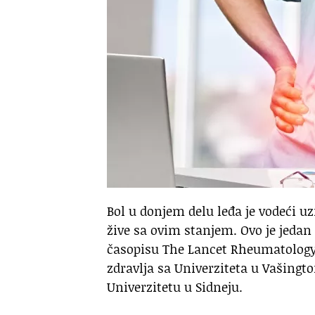
Bol u donjem delu leđa je vodeći uz
žive sa ovim stanjem. Ovo je jedan 
časopisu The Lancet Rheumatology 
zdravlja sa Univerziteta u Vašingt
Univerzitetu u Sidneju.