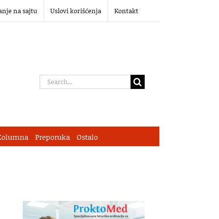
anje na sajtu
Uslovi korišćenja
Kontakt
Search
for:
Kolumna
Preporuka
Ostalo