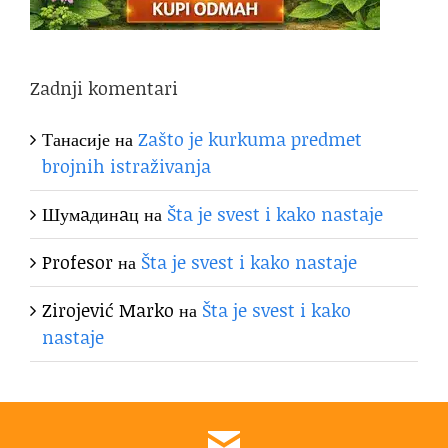
Zadnji komentari
Танасије
на
Zašto je kurkuma predmet
brojnih istraživanja
Шумaдинaц
на
Šta je svest i kako nastaje
Profesor
на
Šta je svest i kako nastaje
Zirojević Marko
на
Šta je svest i kako
nastaje