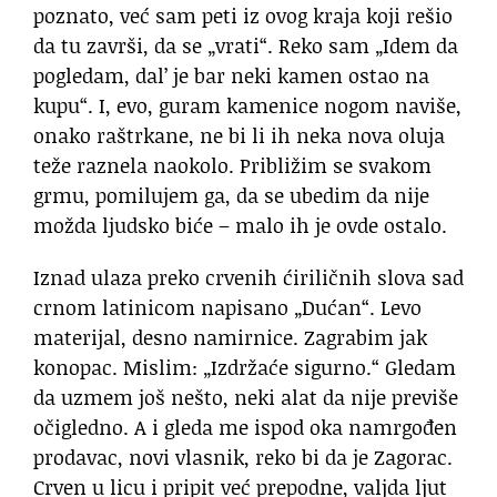
poznato, već sam peti iz ovog kraja koji rešio
da tu završi, da se „vrati“. Reko sam „Idem da
pogledam, dal’ je bar neki kamen ostao na
kupu“. I, evo, guram kamenice nogom naviše,
onako raštrkane, ne bi li ih neka nova oluja
teže raznela naokolo. Približim se svakom
grmu, pomilujem ga, da se ubedim da nije
možda ljudsko biće – malo ih je ovde ostalo.
Iznad ulaza preko crvenih ćiriličnih slova sad
crnom latinicom napisano „Dućan“. Levo
materijal, desno namirnice. Zagrabim jak
konopac. Mislim: „Izdržaće sigurno.“ Gledam
da uzmem još nešto, neki alat da nije previše
očigledno. A i gleda me ispod oka namrgođen
prodavac, novi vlasnik, reko bi da je Zagorac.
Crven u licu i pripit već prepodne, valjda ljut