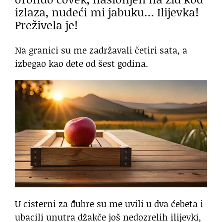
izlaza, nudeći mi jabuku… Ilijevka!
Preživela je!
Na granici su me zadržavali četiri sata, a
izbegao kao dete od šest godina.
U cisterni za đubre su me uvili u dva ćebeta i
ubacili unutra džakče još nedozrelih ilijevki,