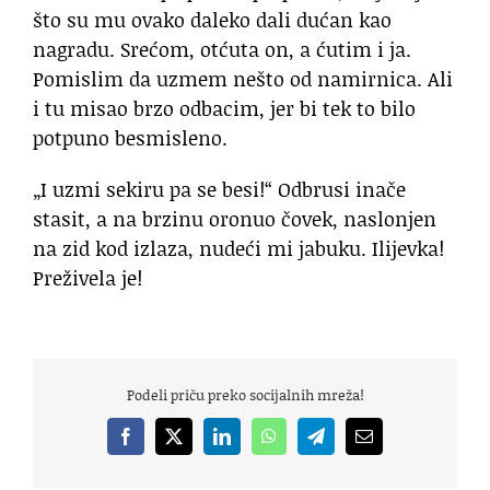
što su mu ovako daleko dali dućan kao
nagradu. Srećom, otćuta on, a ćutim i ja.
Pomislim da uzmem nešto od namirnica. Ali
i tu misao brzo odbacim, jer bi tek to bilo
potpuno besmisleno.
„I uzmi sekiru pa se besi!“ Odbrusi inače
stasit, a na brzinu oronuo čovek, naslonjen
na zid kod izlaza, nudeći mi jabuku. Ilijevka!
Preživela je!
Podeli priču preko socijalnih mreža!
Facebook
X
LinkedIn
WhatsApp
Telegram
Email