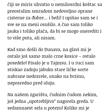
čiji se miris uhvatio u nemilosrdni koštac sa
preostalim smradom nedovoljno oprane
cisterne za đubre… i beži! I upišao sam se i
sve se na meni osušilo. A čuo sam toliko
jauka i toliko plača, da bi se mogo onerediti i
to više puta, ali nisam.
Kad smo došli do Dunava, na glavi mi je
ostalo još samo malo crne kosice – ostalo
posedelo! Pisalo je u Tajmsu. I u ruci sam
stiskao zadnju jabuku stare ličke sorte
nabrane nedozrele, onako na brzinu,
neposredno pred oluju.
Na našem zgarištu, čudnim čudom nekim,
još jedna „upotrebljiva“ nagorela greda. U
sedamnaest sela u potezu! Koliko mi je