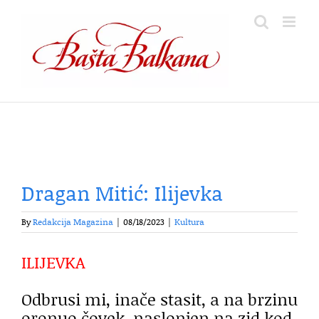
Skip
to
content
Dragan Mitić: Ilijevka
By
Redakcija Magazina
|
08/18/2023
|
Kultura
ILIJEVKA
Odbrusi mi, inače stasit, a na brzinu
oronuo čovek, naslonjen na zid kod