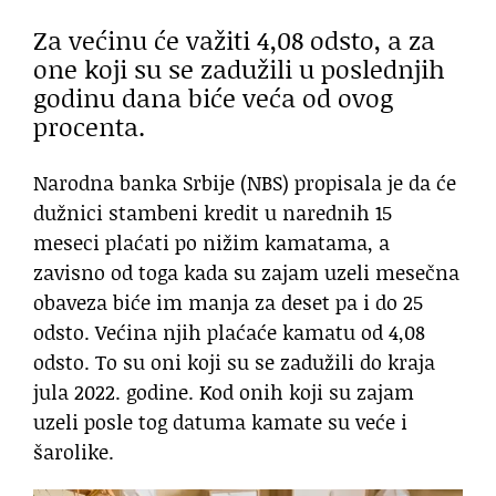
Za većinu će važiti 4,08 odsto, a za
one koji su se zadužili u poslednjih
godinu dana biće veća od ovog
procenta.
Narodna banka Srbije (NBS) propisala je da će
dužnici stambeni kredit u narednih 15
meseci plaćati po nižim kamatama, a
zavisno od toga kada su zajam uzeli mesečna
obaveza biće im manja za deset pa i do 25
odsto. Većina njih plaćaće kamatu od 4,08
odsto. To su oni koji su se zadužili do kraja
jula 2022. godine. Kod onih koji su zajam
uzeli posle tog datuma kamate su veće i
šarolike.