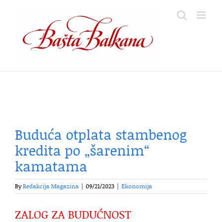
Skip
to
content
Buduća otplata stambenog
kredita po „šarenim“
kamatama
By
Redakcija Magazina
|
09/21/2023
|
Ekonomija
ZALOG ZA BUDUĆNOST