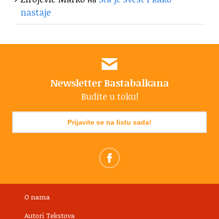
nastaje
Newsletter Bastabalkana
Budite u toku!
Prijavite se na listu sada!
O nama
Autori Tekstova