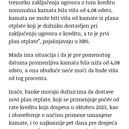
trenutku zaključenja ugovora o tom kreditu
nominalna kamata bila viša od 4,08 odsto,
kamata ne može biti viša od kamate iz plana
otplate koji je dužniku dostavljen pri
zaključenju ugovora o kreditu, a to je prvi
plan otplate”, pojašnjavaju u NBS.
Mada ima situacija i da je pre pomenutog
datuma promenljiva kamata bila niža od 4,08
odsto, a ona ubuduće neće moći da bude viša
od tog procenta.
Inače, banke moraju dužnicima da dostave
novi plan otplate, koji se primenjuje počev od
rate kredita koja dospeva u oktobru 2023, kao
i obaveštenje o načinu primene umanjene
kamate, i to najkasnije pet dana pre dospeća