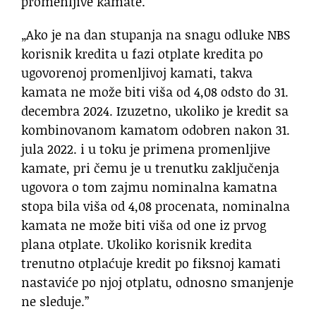
promenljive kamate.
„Ako je na dan stupanja na snagu odluke NBS
korisnik kredita u fazi otplate kredita po
ugovorenoj promenljivoj kamati, takva
kamata ne može biti viša od 4,08 odsto do 31.
decembra 2024. Izuzetno, ukoliko je kredit sa
kombinovanom kamatom odobren nakon 31.
jula 2022. i u toku je primena promenljive
kamate, pri čemu je u trenutku zaključenja
ugovora o tom zajmu nominalna kamatna
stopa bila viša od 4,08 procenata, nominalna
kamata ne može biti viša od one iz prvog
plana otplate. Ukoliko korisnik kredita
trenutno otplaćuje kredit po fiksnoj kamati
nastaviće po njoj otplatu, odnosno smanjenje
ne sleduje.”