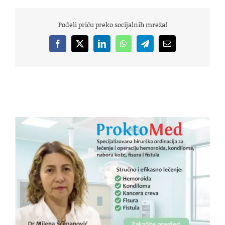
Podeli priču preko socijalnih mreža!
Facebook
X
LinkedIn
WhatsApp
Telegram
Email