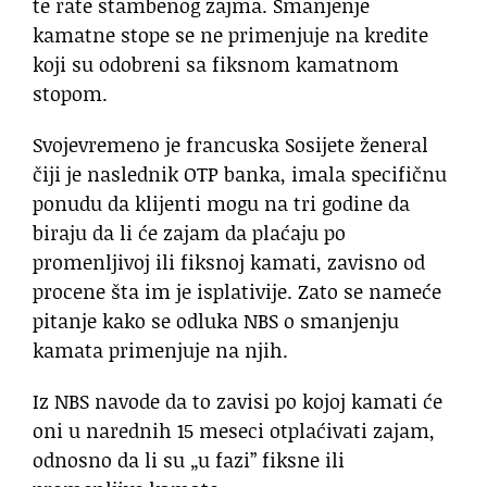
te rate stambenog zajma. Smanjenje
kamatne stope se ne primenjuje na kredite
koji su odobreni sa fiksnom kamatnom
stopom.
Svojevremeno je francuska Sosijete ženeral
čiji je naslednik OTP banka, imala specifičnu
ponudu da klijenti mogu na tri godine da
biraju da li će zajam da plaćaju po
promenljivoj ili fiksnoj kamati, zavisno od
procene šta im je isplativije. Zato se nameće
pitanje kako se odluka NBS o smanjenju
kamata primenjuje na njih.
Iz NBS navode da to zavisi po kojoj kamati će
oni u narednih 15 meseci otplaćivati zajam,
odnosno da li su „u fazi” fiksne ili