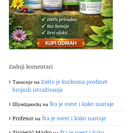
Zadnji komentari
Танасије
на
Zašto je kurkuma predmet
brojnih istraživanja
Шумaдинaц
на
Šta je svest i kako nastaje
Profesor
на
Šta je svest i kako nastaje
Zirojević Marko
на
Šta je svest i kako