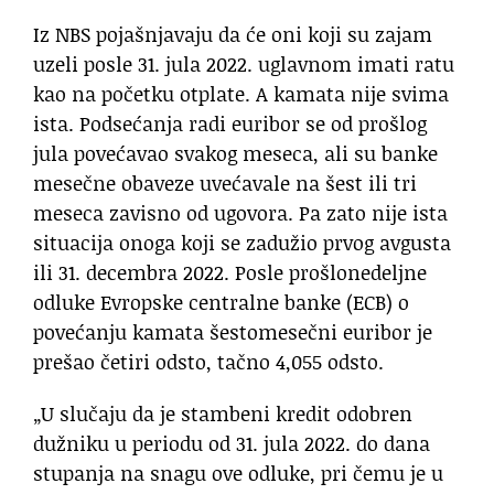
Iz NBS pojašnjavaju da će oni koji su zajam
uzeli posle 31. jula 2022. uglavnom imati ratu
kao na početku otplate. A kamata nije svima
ista. Podsećanja radi euribor se od prošlog
jula povećavao svakog meseca, ali su banke
mesečne obaveze uvećavale na šest ili tri
meseca zavisno od ugovora. Pa zato nije ista
situacija onoga koji se zadužio prvog avgusta
ili 31. decembra 2022. Posle prošlonedeljne
odluke Evropske centralne banke (ECB) o
povećanju kamata šestomesečni euribor je
prešao četiri odsto, tačno 4,055 odsto.
„U slučaju da je stambeni kredit odobren
dužniku u periodu od 31. jula 2022. do dana
stupanja na snagu ove odluke, pri čemu je u