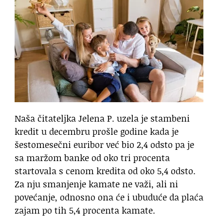
Naša čitateljka Jelena P. uzela je stambeni
kredit u decembru prošle godine kada je
šestomesečni euribor već bio 2,4 odsto pa je
sa maržom banke od oko tri procenta
startovala s cenom kredita od oko 5,4 odsto.
Za nju smanjenje kamate ne važi, ali ni
povećanje, odnosno ona će i ubuduće da plaća
zajam po tih 5,4 procenta kamate.