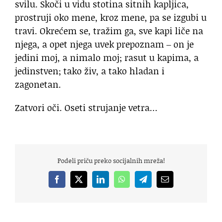
svilu. Skoči u vidu stotina sitnih kapljica,
prostruji oko mene, kroz mene, pa se izgubi u
travi. Okrećem se, tražim ga, sve kapi liče na
njega, a opet njega uvek prepoznam ‒ on je
jedini moj, a nimalo moj; rasut u kapima, a
jedinstven; tako živ, a tako hladan i
zagonetan.
Zatvori oči. Oseti strujanje vetra…
Podeli priču preko socijalnih mreža!
Facebook
X
LinkedIn
WhatsApp
Telegram
Email