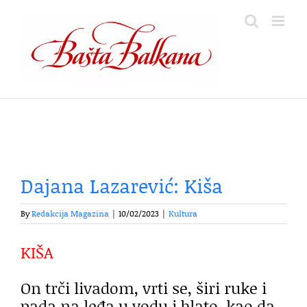
Skip
to
content
Dajana Lazarević: Kiša
By
Redakcija Magazina
|
10/02/2023
|
Kultura
KIŠA
On trči livadom, vrti se, širi ruke i
pada na leđa u vodu i blato, kao da