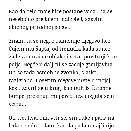
Kao da celo moje biće postane voda ‒ ja se
nesebično predajem, naizgled, sasvim
običnoj, prirodnoj pojavi.
Znam, tu se negde osmehuje njegovo lice.
Čujem mu šaptaj od trenutka kada sunce
zađe za mračne oblake i vetar prostruji kroz
polje. Negde u daljini se začuje grmljavina.
On se tada osmehne zvonko, slatko,
razigrano. I osetim njegove prste u mojoj
kosi. Zavrti se u krug, kao Duh iz Čarobne
lampe, prostruji mi pored lica i izgubi se u
vetru…
On trči livadom, vrti se, širi ruke i pada na
leđa u vodu i blato, kao da pada u najfiniju