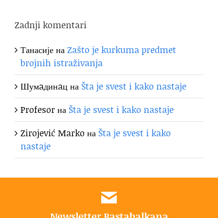
Zadnji komentari
Танасије
на
Zašto je kurkuma predmet
brojnih istraživanja
Шумaдинaц
на
Šta je svest i kako nastaje
Profesor
на
Šta je svest i kako nastaje
Zirojević Marko
на
Šta je svest i kako
nastaje
Newsletter Bastabalkana