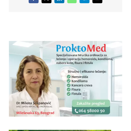
Facebook
X
LinkedIn
WhatsApp
Telegram
Email