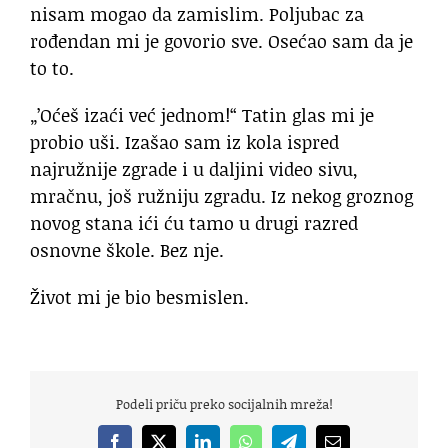
nisam mogao da zamislim. Poljubac za
rođendan mi je govorio sve. Osećao sam da je
to to.
„’Oćeš izaći već jednom!“ Tatin glas mi je
probio uši. Izašao sam iz kola ispred
najružnije zgrade i u daljini video sivu,
mračnu, još ružniju zgradu. Iz nekog groznog
novog stana ići ću tamo u drugi razred
osnovne škole. Bez nje.
Život mi je bio besmislen.
Podeli priču preko socijalnih mreža!