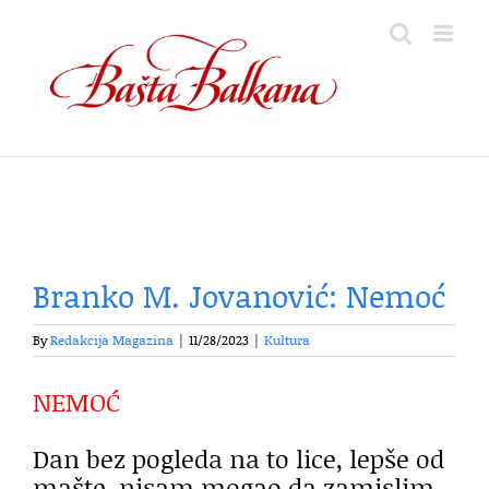
Skip
to
content
Branko M. Jovanović: Nemoć
By
Redakcija Magazina
|
11/28/2023
|
Kultura
NEMOĆ
Dan bez pogleda na to lice, lepše od
mašte, nisam mogao da zamislim.