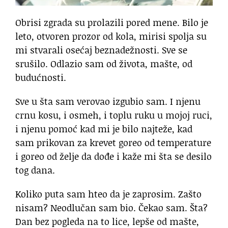
Obrisi zgrada su prolazili pored mene. Bilo je
leto, otvoren prozor od kola, mirisi spolja su
mi stvarali osećaj beznadežnosti. Sve se
srušilo. Odlazio sam od života, mašte, od
budućnosti.
Sve u šta sam verovao izgubio sam. I njenu
crnu kosu, i osmeh, i toplu ruku u mojoj ruci,
i njenu pomoć kad mi je bilo najteže, kad
sam prikovan za krevet goreo od temperature
i goreo od želje da dođe i kaže mi šta se desilo
tog dana.
Koliko puta sam hteo da je zaprosim. Zašto
nisam? Neodlučan sam bio. Čekao sam. Šta?
Dan bez pogleda na to lice, lepše od mašte,