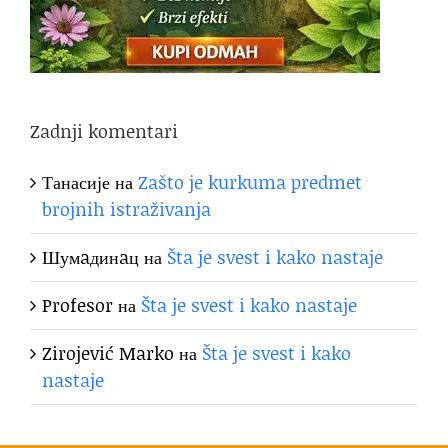
Zadnji komentari
Танасије
на
Zašto je kurkuma predmet
brojnih istraživanja
Шумaдинaц
на
Šta je svest i kako nastaje
Profesor
на
Šta je svest i kako nastaje
Zirojević Marko
на
Šta je svest i kako
nastaje