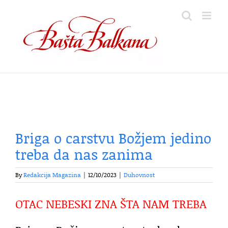
Skip
to
content
Briga o carstvu Božjem jedino
treba da nas zanima
By
Redakcija Magazina
|
12/10/2023
|
Duhovnost
OTAC NEBESKI ZNA ŠTA NAM TREBA