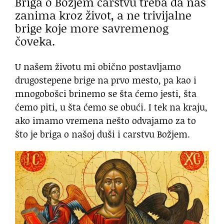
Briga o Božjem carstvu treba da nas
zanima kroz život, a ne trivijalne
brige koje more savremenog
čoveka.
U našem životu mi obično postavljamo
drugostepene brige na prvo mesto, pa kao i
mnogobošci brinemo se šta ćemo jesti, šta
ćemo piti, u šta ćemo se obući. I tek na kraju,
ako imamo vremena nešto odvajamo za to
što je briga o našoj duši i carstvu Božjem.