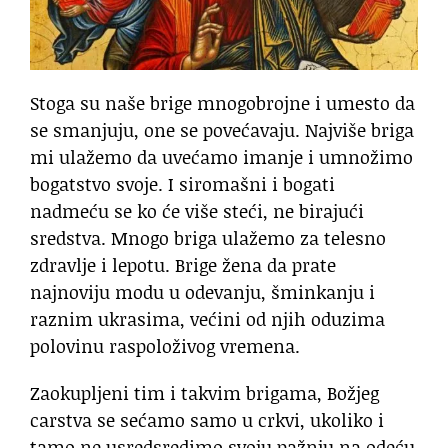
Stoga su naše brige mnogobrojne i umesto da
se smanjuju, one se povećavaju. Najviše briga
mi ulažemo da uvećamo imanje i umnožimo
bogatstvo svoje. I siromašni i bogati
nadmeću se ko će više steći, ne birajući
sredstva. Mnogo briga ulažemo za telesno
zdravlje i lepotu. Brige žena da prate
najnoviju modu u odevanju, šminkanju i
raznim ukrasima, većini od njih oduzima
polovinu raspoloživog vremena.
Zaokupljeni tim i takvim brigama, Božjeg
carstva se sećamo samo u crkvi, ukoliko i
tamo ne usredsredimo svoju pažnju na odeću