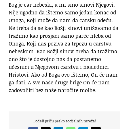
Bog je car nebeski, a mi smo sinovi Njegovi.
Nije ugodno da ištemo samo jedan konac od
Onoga, Koji može da nam da carsku odeću.
Ne treba da se kao Božji sinovi unižavamo da
tražimo kao prosjaci samo parče hleba od
Onoga, Koji nas poziva za trpezu u carstvu
nebeskom. Kao Božji sinovi treba da tražimo
ono što je dostojno nas da postanemo
učesnici u Njegovom carstvu i naslednici
Hristovi. Ako od Boga ovo ištemo, On će nam
ga dati. A sve naše druge brige On će nam
zadovoljiti bez naše naročite molbe.
Podeli priču preko socijalnih mreža!