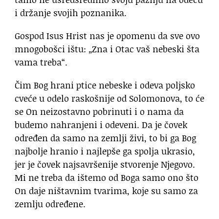
i držanje svojih poznanika.
Gospod Isus Hrist nas je opomenu da sve ovo
mnogobošci ištu: „Zna i Otac vaš nebeski šta
vama treba“.
Čim Bog hrani ptice nebeske i odeva poljsko
cveće u odelo raskošnije od Solomonova, to će
se On neizostavno pobrinuti i o nama da
budemo nahranjeni i odeveni. Da je čovek
određen da samo na zemlji živi, to bi ga Bog
najbolje hranio i najlepše ga spolja ukrasio,
jer je čovek najsavršenije stvorenje Njegovo.
Mi ne treba da ištemo od Boga samo ono što
On daje ništavnim tvarima, koje su samo za
zemlju određene.