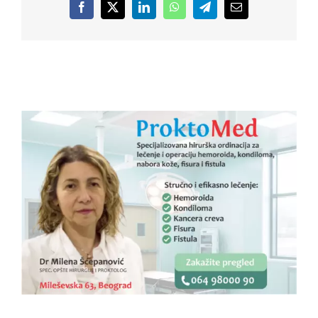
Facebook
X
LinkedIn
WhatsApp
Telegram
Email