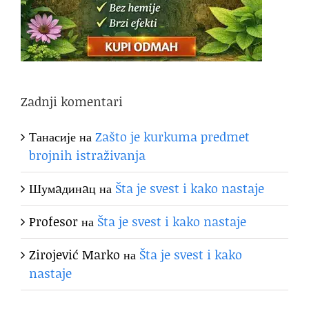
Zadnji komentari
Танасије
на
Zašto je kurkuma predmet
brojnih istraživanja
Шумaдинaц
на
Šta je svest i kako nastaje
Profesor
на
Šta je svest i kako nastaje
Zirojević Marko
на
Šta je svest i kako
nastaje