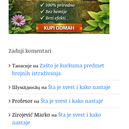
Zadnji komentari
Танасије
на
Zašto je kurkuma predmet
brojnih istraživanja
Шумaдинaц
на
Šta je svest i kako nastaje
Profesor
на
Šta je svest i kako nastaje
Zirojević Marko
на
Šta je svest i kako
nastaje