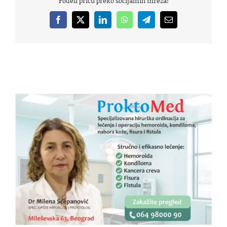
Podeli priču preko socijalnih mreža!
Facebook
X
LinkedIn
WhatsApp
Telegram
Email