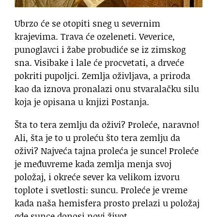
Ubrzo će se otopiti sneg u severnim
krajevima. Trava će ozeleneti. Veverice,
punoglavci i žabe probudiće se iz zimskog
sna. Visibake i lale će procvetati, a drveće
pokriti pupoljci. Zemlja oživljava, a priroda
kao da iznova pronalazi onu stvaralačku silu
koja je opisana u knjizi Postanja.
Šta to tera zemlju da oživi? Proleće, naravno!
Ali, šta je to u proleću što tera zemlju da
oživi? Najveća tajna proleća je sunce! Proleće
je međuvreme kada zemlja menja svoj
položaj, i okreće sever ka velikom izvoru
toplote i svetlosti: suncu. Proleće je vreme
kada naša hemisfera prosto prelazi u položaj
gde sunce donosi novi život.