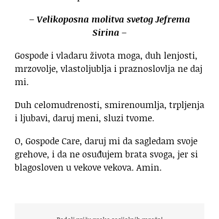
– Velikoposna molitva svetog Jefrema
Sirina –
Gospode i vladaru života moga, duh lenjosti,
mrzovolje, vlastoljublja i praznoslovlja ne daj
mi.
Duh celomudrenosti, smirenoumlja, trpljenja
i ljubavi, daruj meni, sluzi tvome.
O, Gospode Care, daruj mi da sagledam svoje
grehove, i da ne osuđujem brata svoga, jer si
blagosloven u vekove vekova. Amin.