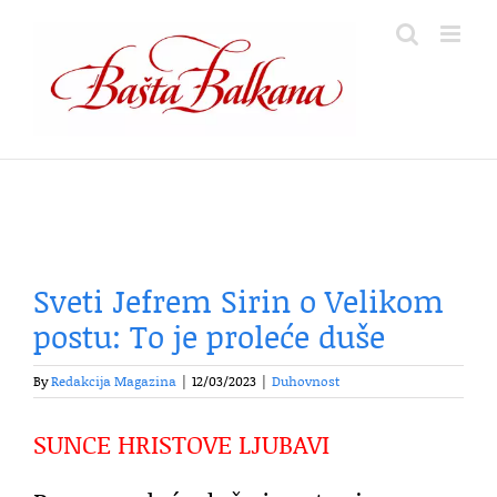
Skip
to
content
Sveti Jefrem Sirin o Velikom
postu: To je proleće duše
By
Redakcija Magazina
|
12/03/2023
|
Duhovnost
SUNCE HRISTOVE LJUBAVI