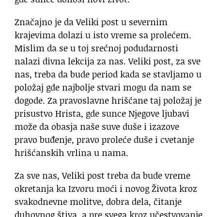
Značajno je da Veliki post u severnim
krajevima dolazi u isto vreme sa prolećem.
Mislim da se u toj srećnoj podudarnosti
nalazi divna lekcija za nas. Veliki post, za sve
nas, treba da bude period kada se stavljamo u
položaj gde najbolje stvari mogu da nam se
dogode. Za pravoslavne hrišćane taj položaj je
prisustvo Hrista, gde sunce Njegove ljubavi
može da obasja naše suve duše i izazove
pravo buđenje, pravo proleće duše i cvetanje
hrišćanskih vrlina u nama.
Za sve nas, Veliki post treba da bude vreme
okretanja ka Izvoru moći i novog Života kroz
svakodnevne molitve, dobra dela, čitanje
duhovnog štiva, a pre svega kroz učestvovanje