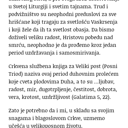
u Svetoj Liturgiji i svetim tajnama. Trud i
podvižništvo su neophodni preduslovi za sve
hrišćane koji tragaju za svetlošću Vaskrsenja
i koji žele da ih ta svetlost obasja. Da bismo
doživeli veliku radost, Hristovu pobedu nad
smrću, neophodno je da prođemo kroz jedan
period uzdržavanja i samosmirivanja.
Crkvena službena knjiga za Veliki post (Posni
Triod) naziva ovaj period duhovnim prolećem
koje cveta plodovima Duha, a to su …ljubav,
radost, mir, dugotrpljenje, čestitost, dobrota,
vera, krotost, uzdržljivost (Galatima 5, 22).
Zato je potrebno da i mi, u skladu sa svojim
snagama i blagoslovom Crkve, uzmemo
učešća u velikoposnom životu.