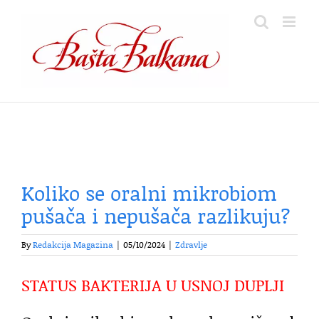
Skip
to
content
Koliko se oralni mikrobiom
pušača i nepušača razlikuju?
By
Redakcija Magazina
|
05/10/2024
|
Zdravlje
STATUS BAKTERIJA U USNOJ DUPLJI