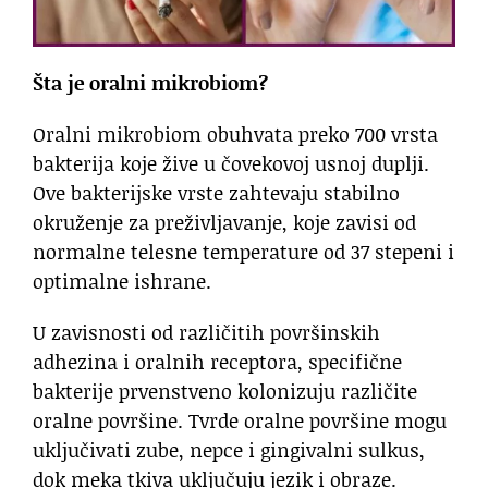
Šta je oralni mikrobiom?
Oralni mikrobiom obuhvata preko 700 vrsta
bakterija koje žive u čovekovoj usnoj duplji.
Ove bakterijske vrste zahtevaju stabilno
okruženje za preživljavanje, koje zavisi od
normalne telesne temperature od 37 stepeni i
optimalne ishrane.
U zavisnosti od različitih površinskih
adhezina i oralnih receptora, specifične
bakterije prvenstveno kolonizuju različite
oralne površine. Tvrde oralne površine mogu
uključivati zube, nepce i gingivalni sulkus,
dok meka tkiva uključuju jezik i obraze.