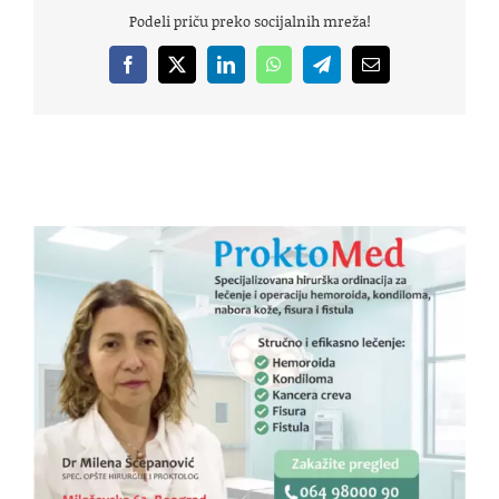
Podeli priču preko socijalnih mreža!
Facebook
X
LinkedIn
WhatsApp
Telegram
Email