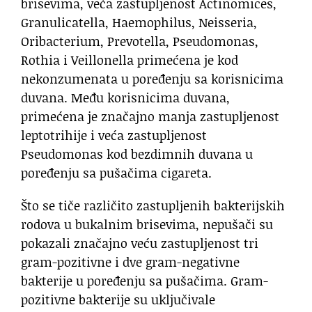
brisevima, veća zastupljenost Actinomices,
Granulicatella, Haemophilus, Neisseria,
Oribacterium, Prevotella, Pseudomonas,
Rothia i Veillonella primećena je kod
nekonzumenata u poređenju sa korisnicima
duvana. Među korisnicima duvana,
primećena je značajno manja zastupljenost
leptotrihije i veća zastupljenost
Pseudomonas kod bezdimnih duvana u
poređenju sa pušačima cigareta.
Što se tiče različito zastupljenih bakterijskih
rodova u bukalnim brisevima, nepušači su
pokazali značajno veću zastupljenost tri
gram-pozitivne i dve gram-negativne
bakterije u poređenju sa pušačima. Gram-
pozitivne bakterije su uključivale