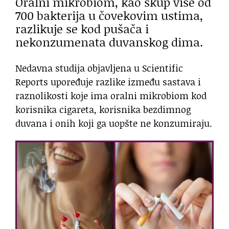
Oralni mikrobiom, kao skup više od
700 bakterija u čovekovim ustima,
razlikuje se kod pušača i
nekonzumenata duvanskog dima.
Nedavna studija objavljena u Scientific
Reports upoređuje razlike između sastava i
raznolikosti koje ima oralni mikrobiom kod
korisnika cigareta, korisnika bezdimnog
duvana i onih koji ga uopšte ne konzumiraju.