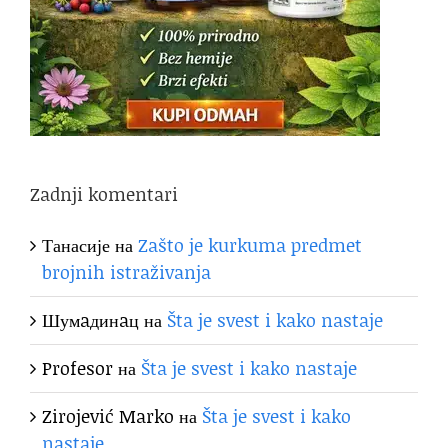
Zadnji komentari
Танасије
на
Zašto je kurkuma predmet
brojnih istraživanja
Шумaдинaц
на
Šta je svest i kako nastaje
Profesor
на
Šta je svest i kako nastaje
Zirojević Marko
на
Šta je svest i kako
nastaje