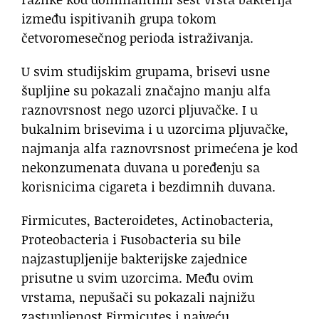
između ispitivanih grupa tokom
četvoromesečnog perioda istraživanja.
U svim studijskim grupama, brisevi usne
šupljine su pokazali značajno manju alfa
raznovrsnost nego uzorci pljuvačke. I u
bukalnim brisevima i u uzorcima pljuvačke,
najmanja alfa raznovrsnost primećena je kod
nekonzumenata duvana u poređenju sa
korisnicima cigareta i bezdimnih duvana.
Firmicutes, Bacteroidetes, Actinobacteria,
Proteobacteria i Fusobacteria su bile
najzastupljenije bakterijske zajednice
prisutne u svim uzorcima. Među ovim
vrstama, nepušači su pokazali najnižu
zastupljenost Firmicutes i najveću