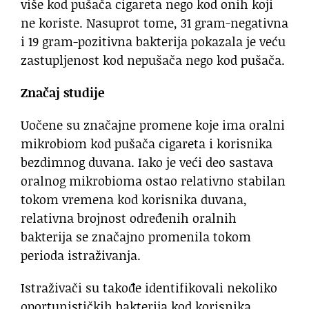
više kod pušača cigareta nego kod onih koji
ne koriste. Nasuprot tome, 31 gram-negativna
i 19 gram-pozitivna bakterija pokazala je veću
zastupljenost kod nepušača nego kod pušača.
Značaj studije
Uočene su značajne promene koje ima oralni
mikrobiom kod pušača cigareta i korisnika
bezdimnog duvana. Iako je veći deo sastava
oralnog mikrobioma ostao relativno stabilan
tokom vremena kod korisnika duvana,
relativna brojnost određenih oralnih
bakterija se značajno promenila tokom
perioda istraživanja.
Istraživači su takođe identifikovali nekoliko
oportunističkih bakterija kod korisnika