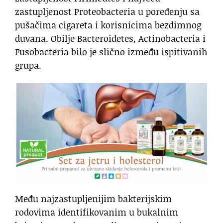
zastupljenost Proteobacteria u poređenju sa
pušačima cigareta i korisnicima bezdimnog
duvana. Obilje Bacteroidetes, Actinobacteria i
Fusobacteria bilo je slično između ispitivanih
grupa.
Među najzastupljenijim bakterijskim
rodovima identifikovanim u bukalnim