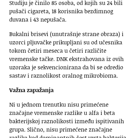
Studiju je činilo 85 osoba, od kojih su 24 bili
pušači cigareta, 18 korisnika bezdimnog
duvana i 43 nepušača.
Bukalni brisevi (unutrašnje strane obraza) i
uzorci pljuvačke prikupljani su od učesnika
tokom četiri meseca u četiri različite
vremenske tačke. DNK ekstrahovana iz ovih
uzoraka je sekvencionirana da bi se odredio
sastav i raznolikost oralnog mikrobioma.
Važna zapažanja
Ni u jednom trenutku nisu primećene
značajne vremenske razlike u alfa i beta
bakterijskoj raznolikosti između ispitivanih
grupa. Slično, nisu primećene značajne
razlike kod dominantnih šest vrsta bakterija