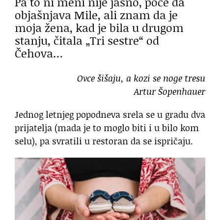
Pa to ni meni nije jasno, poče da
objašnjava Mile, ali znam da je
moja žena, kad je bila u drugom
stanju, čitala „Tri sestre“ od
Čehova…
Ovce šišaju, a kozi se noge tresu
Artur Šopenhauer
Jednog letnjeg popodneva srela se u gradu dva
prijatelja (mada je to moglo biti i u bilo kom
selu), pa svratili u restoran da se ispričaju.