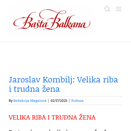
Skip
to
content
Jaroslav Kombilj: Velika riba
i trudna žena
By
Redakcija Magazina
|
02/17/2025
|
Kultura
VELIKA RIBA I TRUDNA ŽENA