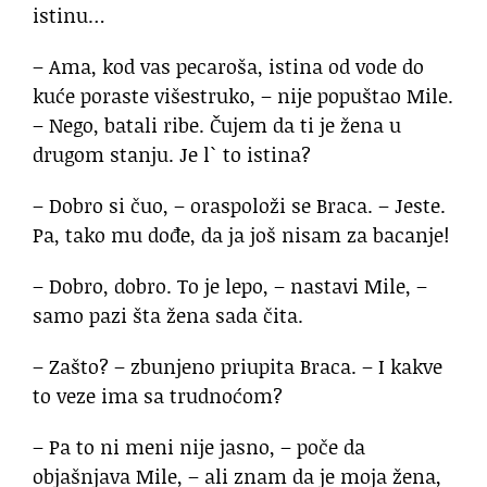
istinu…
– Ama, kod vas pecaroša, istina od vode do
kuće poraste višestruko, – nije popuštao Mile.
– Nego, batali ribe. Čujem da ti je žena u
drugom stanju. Je l` to istina?
– Dobro si čuo, – oraspoloži se Braca. – Jeste.
Pa, tako mu dođe, da ja još nisam za bacanje!
– Dobro, dobro. To je lepo, – nastavi Mile, –
samo pazi šta žena sada čita.
– Zašto? – zbunjeno priupita Braca. – I kakve
to veze ima sa trudnoćom?
– Pa to ni meni nije jasno, – poče da
objašnjava Mile, – ali znam da je moja žena,