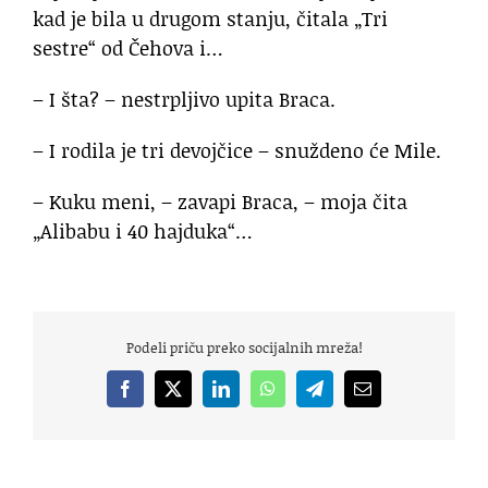
kad je bila u drugom stanju, čitala „Tri
sestre“ od Čehova i…
– I šta? – nestrpljivo upita Braca.
– I rodila je tri devojčice – snuždeno će Mile.
– Kuku meni, – zavapi Braca, – moja čita
„Alibabu i 40 hajduka“…
Podeli priču preko socijalnih mreža!
Facebook
X
LinkedIn
WhatsApp
Telegram
Email