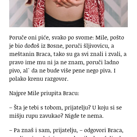
Poruče oni piće, svako po svome: Mile, pošto
je bio dođoš iz Bosne, poruči šljivovicu, a
meštanin Braca, tako su ga svi znali i zvali, a
pravo ime mu ni ja ne znam, poruči ladno
pivo, al` da ne bude više pene nego piva. I
polako krenu razgovor.
Najpre Mile priupita Bracu:
– Šta je tebi s tobom, prijatelju? U koju si se
mišju rupu zavukao? Nigde te nema.
– Pa znaš i sam, prijatelju, – odgovori Braca,