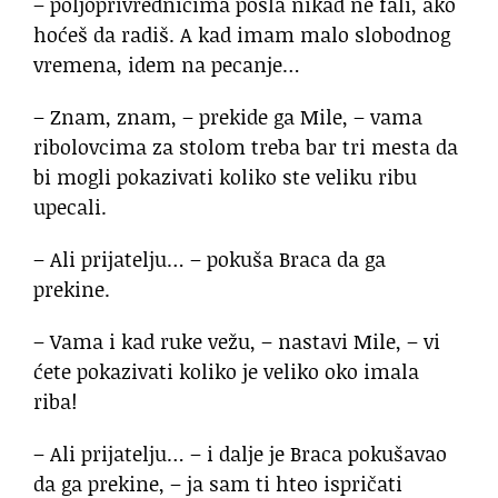
– poljoprivrednicima posla nikad ne fali, ako
hoćeš da radiš. A kad imam malo slobodnog
vremena, idem na pecanje…
– Znam, znam, – prekide ga Mile, – vama
ribolovcima za stolom treba bar tri mesta da
bi mogli pokazivati koliko ste veliku ribu
upecali.
– Ali prijatelju… – pokuša Braca da ga
prekine.
– Vama i kad ruke vežu, – nastavi Mile, – vi
ćete pokazivati koliko je veliko oko imala
riba!
– Ali prijatelju… – i dalje je Braca pokušavao
da ga prekine, – ja sam ti hteo ispričati