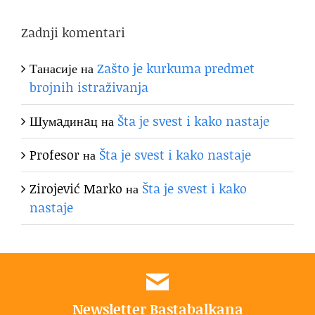
Zadnji komentari
Танасије
на
Zašto je kurkuma predmet
brojnih istraživanja
Шумaдинaц
на
Šta je svest i kako nastaje
Profesor
на
Šta je svest i kako nastaje
Zirojević Marko
на
Šta je svest i kako
nastaje
Newsletter Bastabalkana