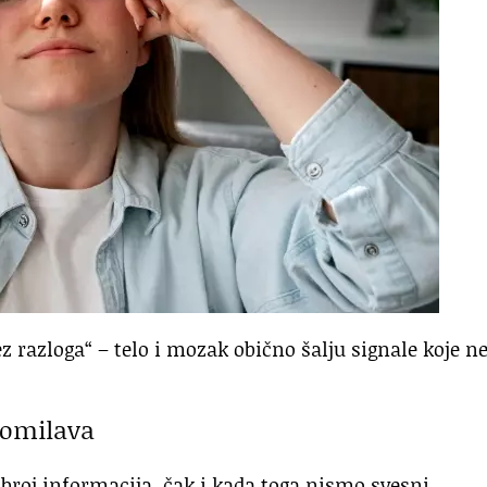
z razloga“ – telo i mozak obično šalju signale koje n
gomilava
roj informacija, čak i kada toga nismo svesni.