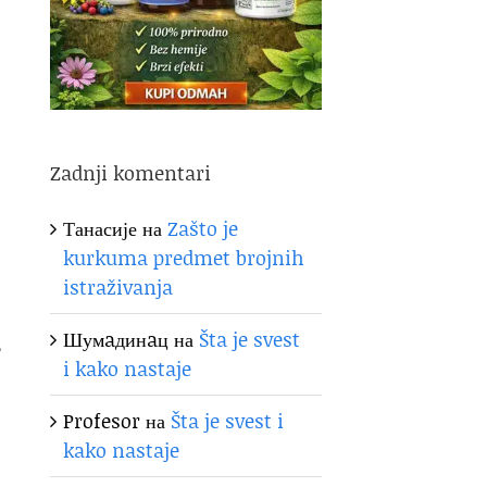
Zadnji komentari
Танасије
на
Zašto je
kurkuma predmet brojnih
istraživanja
Шумaдинaц
на
Šta je svest
e
i kako nastaje
Profesor
на
Šta je svest i
kako nastaje