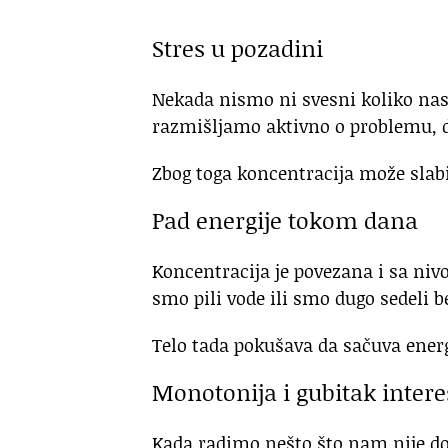
Stres u pozadini
Nekada nismo ni svesni koliko nas 
razmišljamo aktivno o problemu, de
Zbog toga koncentracija može slab
Pad energije tokom dana
Koncentracija je povezana i sa ni
smo pili vode ili smo dugo sedeli 
Telo tada pokušava da sačuva energi
Monotonija i gubitak inter
Kada radimo nešto što nam nije dov