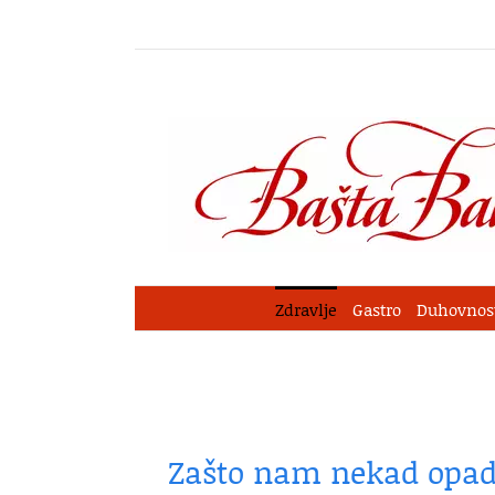
Skip
to
content
Zdravlje
Gastro
Duhovnos
Zašto nam nekad opadn