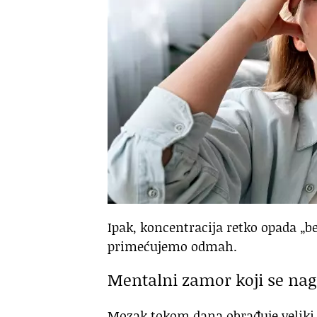
Ipak, koncentracija retko opada „be
primećujemo odmah.
Mentalni zamor koji se na
Mozak tokom dana obrađuje veliki b