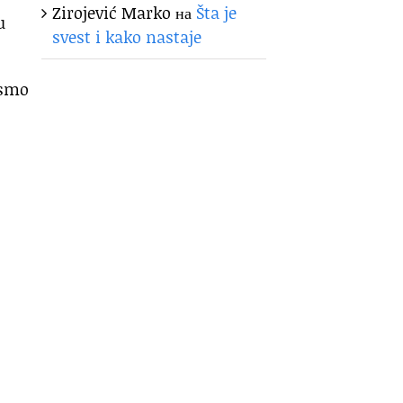
Zirojević Marko
на
Šta je
u
svest i kako nastaje
 smo