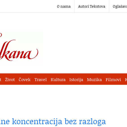
O nama
Autori Tekstova
Oglašav
t
Život
Čovek
Travel
Kultura
Istorija
Muzika
Filmovi
e koncentracija bez razloga