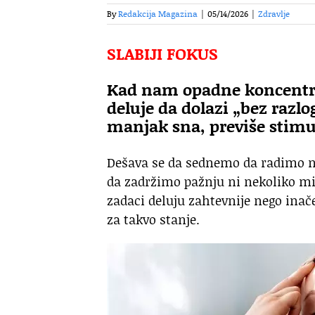
By
Redakcija Magazina
|
05/14/2026
|
Zdravlje
SLABIJI FOKUS
Kad nam opadne koncentrac
deluje da dolazi „bez razlo
manjak sna, previše stimu
Dešava se da sednemo da radimo 
da zadržimo pažnju ni nekoliko min
zadaci deluju zahtevnije nego inače
za takvo stanje.