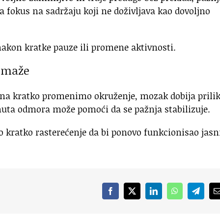
 fokus na sadržaju koji ne doživljava kao dovoljno
nakon kratke pauze ili promene aktivnosti.
pomaže
 na kratko promenimo okruženje, mozak dobija prili
inuta odmora može pomoći da se pažnja stabilizuje.
kratko rasterećenje da bi ponovo funkcionisao jasni
Facebook
X
LinkedIn
WhatsApp
Telegr