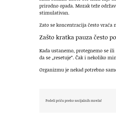
prirodno opada. Mozak teže održava
stimulativan.
Zato se koncentracija često vraća 
Zašto kratka pauza često 
Kada ustanemo, proteg­nemo se ili
da se „resetuje“. Čak i nekoliko m
Organizmu je nekad potrebno samo 
Podeli priču preko socijalnih mreža!