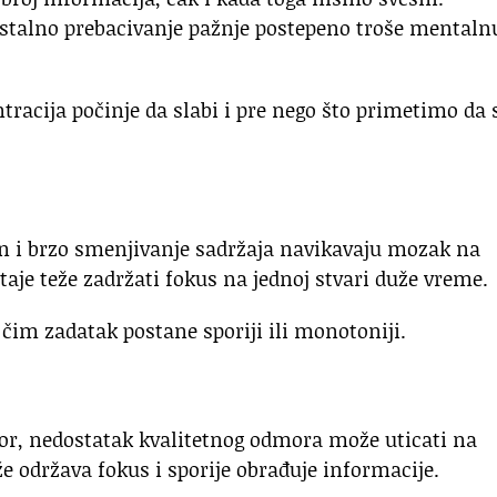
i stalno prebacivanje pažnje postepeno troše mentaln
tracija počinje da slabi i pre nego što primetimo da
ran i brzo smenjivanje sadržaja navikavaju mozak na
taje teže zadržati fokus na jednoj stvari duže vreme.
čim zadatak postane sporiji ili monotoniji.
r, nedostatak kvalitetnog odmora može uticati na
e održava fokus i sporije obrađuje informacije.