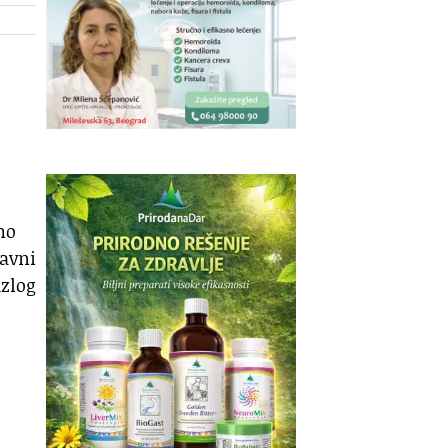
mo
tavni
azlog