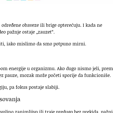
određene obaveze ili brige opterećuju. I kada ne
o pažnje ostaje „zauzet“.
iti, iako mislimo da smo potpuno mirni.
voom energije u organizmu. Ako dugo nismo jeli, prem
bez pauze, mozak može početi sporije da funkcioniše.
ju, pa fokus postaje slabiji.
esovanja
oljno zanimljivo ili traje predugo bez prekida, pažnj