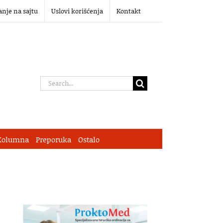
anje na sajtu
Uslovi korišćenja
Kontakt
Search
for:
Kolumna
Preporuka
Ostalo