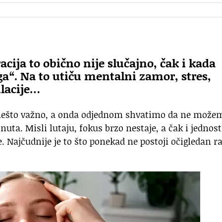
ija to obično nije slučajno, čak i kada
ga“. Na to utiču mentalni zamor, stres,
lacije…
nešto važno, a onda odjednom shvatimo da ne može
uta. Misli lutaju, fokus brzo nestaje, a čak i jednos
. Najčudnije je to što ponekad ne postoji očigledan r