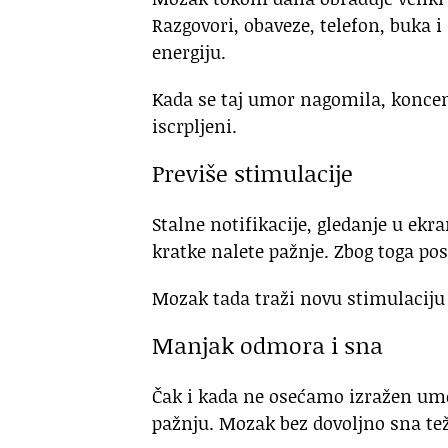
Razgovori, obaveze, telefon, buka 
energiju.
Kada se taj umor nagomila, koncen
iscrpljeni.
Previše stimulacije
Stalne notifikacije, gledanje u ek
kratke nalete pažnje. Zbog toga pos
Mozak tada traži novu stimulaciju 
Manjak odmora i sna
Čak i kada ne osećamo izražen umo
pažnju. Mozak bez dovoljno sna tež