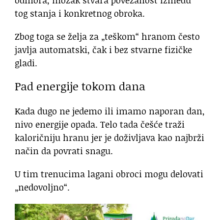
tog stanja i konkretnog obroka.
Zbog toga se želja za „teškom“ hranom često
javlja automatski, čak i bez stvarne fizičke
gladi.
Pad energije tokom dana
Kada dugo ne jedemo ili imamo naporan dan,
nivo energije opada. Telo tada češće traži
kaloričniju hranu jer je doživljava kao najbrži
način da povrati snagu.
U tim trenucima lagani obroci mogu delovati
„nedovoljno“.