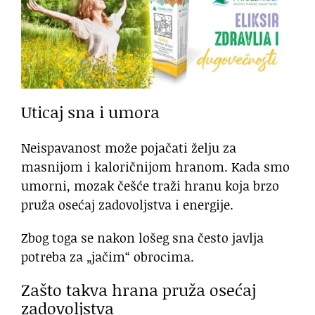
Uticaj sna i umora
Neispavanost može pojačati želju za
masnijom i kaloričnijom hranom. Kada smo
umorni, mozak češće traži hranu koja brzo
pruža osećaj zadovoljstva i energije.
Zbog toga se nakon lošeg sna često javlja
potreba za „jačim“ obrocima.
Zašto takva hrana pruža osećaj
zadovoljstva