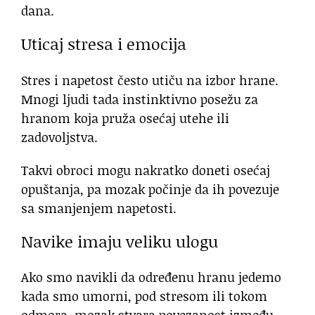
dana.
Uticaj stresa i emocija
Stres i napetost često utiču na izbor hrane.
Mnogi ljudi tada instinktivno posežu za
hranom koja pruža osećaj utehe ili
zadovoljstva.
Takvi obroci mogu nakratko doneti osećaj
opuštanja, pa mozak počinje da ih povezuje
sa smanjenjem napetosti.
Navike imaju veliku ulogu
Ako smo navikli da određenu hranu jedemo
kada smo umorni, pod stresom ili tokom
odmora, mozak stvara povezanost između