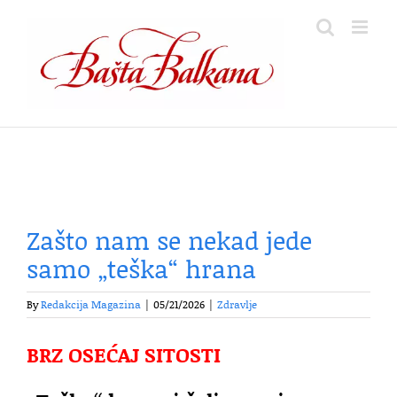
Skip
to
content
Zašto nam se nekad jede
samo „teška“ hrana
By
Redakcija Magazina
|
05/21/2026
|
Zdravlje
BRZ OSEĆAJ SITOSTI