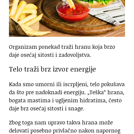
Organizam ponekad traži hranu koja brzo
daje osećaj sitosti i zadovoljstva.
Telo traži brz izvor energije
Kada smo umorni ili iscrpljeni, telo pokušava
da što pre nadoknadi energiju. „Teška“ hrana,
bogata mastima i ugljenim hidratima, često
daje brz osećaj sitosti i snage.
Zbog toga nam upravo takva hrana može
delovati posebno privlačno nakon napornog