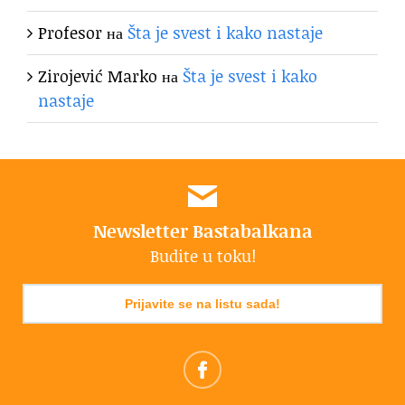
Profesor
на
Šta je svest i kako nastaje
Zirojević Marko
на
Šta je svest i kako
nastaje
Newsletter Bastabalkana
Budite u toku!
Prijavite se na listu sada!