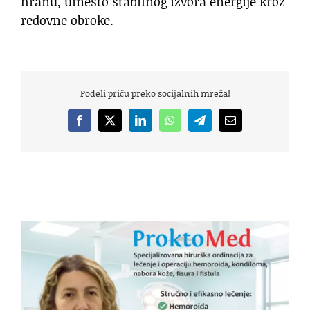
hranu, umesto stabilnog izvora energije kroz
redovne obroke.
Podeli priču preko socijalnih mreža!
Facebook
X
LinkedIn
WhatsApp
Telegram
Email