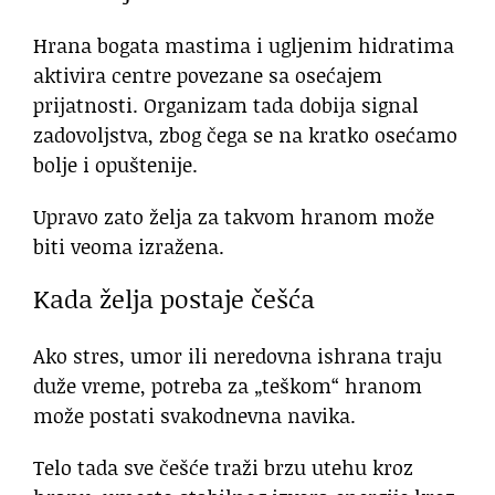
Hrana bogata mastima i ugljenim hidratima
aktivira centre povezane sa osećajem
prijatnosti. Organizam tada dobija signal
zadovoljstva, zbog čega se na kratko osećamo
bolje i opuštenije.
Upravo zato želja za takvom hranom može
biti veoma izražena.
Kada želja postaje češća
Ako stres, umor ili neredovna ishrana traju
duže vreme, potreba za „teškom“ hranom
može postati svakodnevna navika.
Telo tada sve češće traži brzu utehu kroz