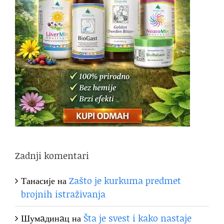
Zadnji komentari
Танасије
на
Zašto je kurkuma predmet
brojnih istraživanja
Шумaдинaц
на
Šta je svest i kako nastaje