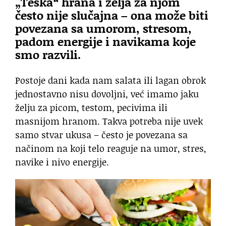
„Teška“ hrana i želja za njom
često nije slučajna – ona može biti
povezana sa umorom, stresom,
padom energije i navikama koje
smo razvili.
Postoje dani kada nam salata ili lagan obrok
jednostavno nisu dovoljni, već imamo jaku
želju za picom, testom, pecivima ili
masnijom hranom. Takva potreba nije uvek
samo stvar ukusa – često je povezana sa
načinom na koji telo reaguje na umor, stres,
navike i nivo energije.