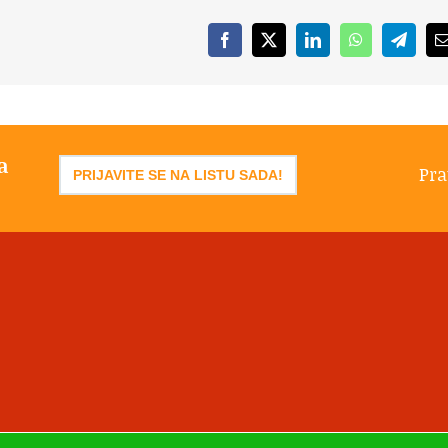
Facebook
X
LinkedIn
WhatsApp
Telegr
a
Pra
PRIJAVITE SE NA LISTU SADA!