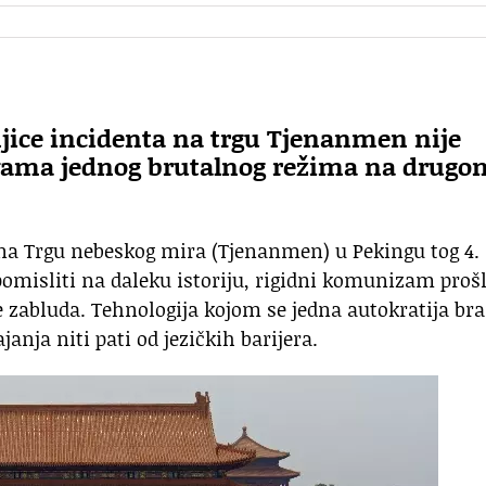
jice incidenta na trgu Tjenanmen nije
rtvama jednog brutalnog režima na drugo
na Trgu nebeskog mira (Tjenanmen) u Pekingu tog 4.
pomisliti na daleku istoriju, rigidni komunizam proš
je zabluda. Tehnologija kojom se jedna autokratija br
nja niti pati od jezičkih barijera.