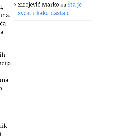
Zirojević Marko
на
Šta je
u,
svest i kako nastaje
ina.
uća
la
ih
cija
mama
a.
nik
i