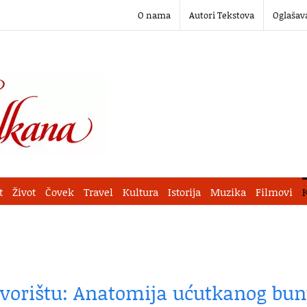
O nama
Autori Tekstova
Oglašav
t
Život
Čovek
Travel
Kultura
Istorija
Muzika
Filmovi
orištu: Anatomija ućutkanog bun