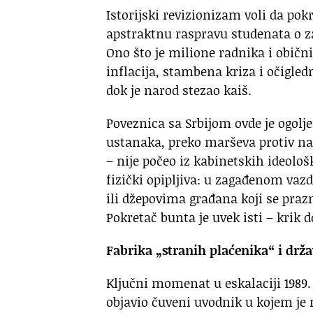
Istorijski revizionizam voli da pok
apstraktnu raspravu studenata o z
Ono što je milione radnika i obični
inflacija, stambena kriza i očigledn
dok je narod stezao kaiš.
Poveznica sa Srbijom ovde je ogolj
ustanaka, preko marševa protiv na
– nije počeo iz kabinetskih ideološ
fizički opipljiva: u zagađenom va
ili džepovima građana koji se praz
Pokretač bunta je uvek isti – krik 
Fabrika „stranih plaćenika“ i drž
Ključni momenat u eskalaciji 1989.
objavio čuveni uvodnik u kojem je 