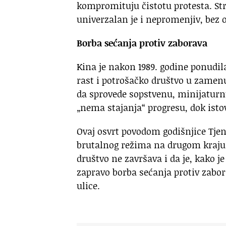
kompromituju čistotu protesta. St
univerzalan je i nepromenjiv, bez o
Borba sećanja protiv zaborava
Kina je nakon 1989. godine ponudi
rast i potrošačko društvo u zamenu
da sprovede sopstvenu, minijaturnu
„nema stajanja“ progresu, dok istov
Ovaj osvrt povodom godišnjice Tje
brutalnog režima na drugom kraju 
društvo ne završava i da je, kako j
zapravo borba sećanja protiv zabo
ulice.