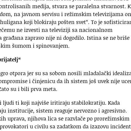
ontrolisanih medija, stvara se paralelna stvarnost. 
radom, na javnom servisu i režimskim televizijama on
u huligana koji blokiraju pošten svet“. To je sofisticira
čemu ne izvesti na televiziji sa nacionalnom
 građana zapravo nije ni dogodilo. Istina se ne briše
skim šumom i spinovanjem.
rijatelj“
gro otpora jer su sa sobom nosili mladalački ideali
kompromise i činjenicu da ih sistem još uvek nije uce
to su i bili prva meta.
 ljudi ti koji najviše iritiraju stabilokratiju. Kada
aju institucije, sistem reaguje nervozno i agresivno.
skih uprava, njihova lica se razvlače po prorežimskim
rovokatori u civilu sa zadatkom da izazovu incident