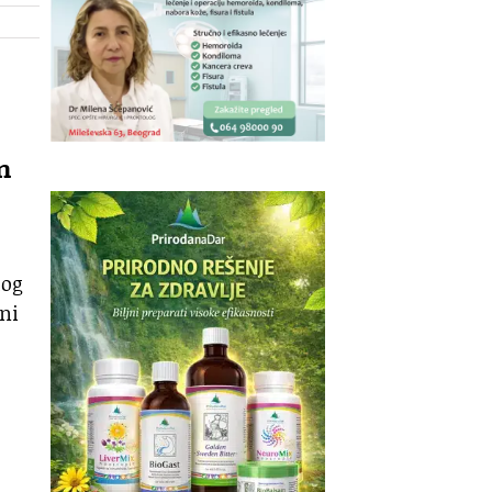
m
log
ani