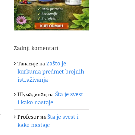
Zadnji komentari
Танасије
на
Zašto je
kurkuma predmet brojnih
istraživanja
Шумaдинaц
на
Šta je svest
i kako nastaje
.
Profesor
на
Šta je svest i
kako nastaje