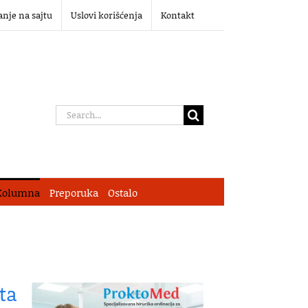
anje na sajtu
Uslovi korišćenja
Kontakt
Search
for:
Kolumna
Preporuka
Ostalo
ta