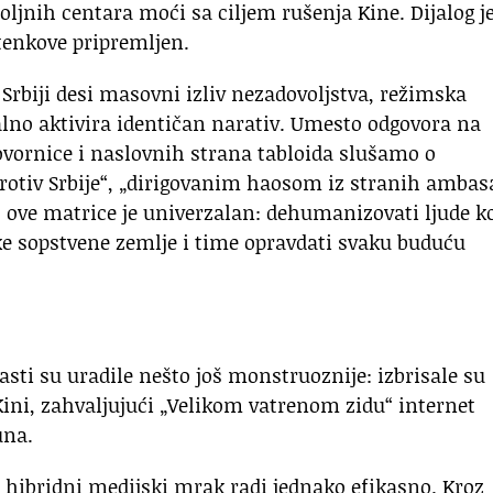
ljnih centara moći sa ciljem rušenja Kine. Dijalog j
tenkove pripremljen.
 Srbiji desi masovni izliv nezadovoljstva, režimska
o aktivira identičan narativ. Umesto odgovora na
ovornice i naslovnih strana tabloida slušamo o
protiv Srbije“, „dirigovanim haosom iz stranih ambas
j ove matrice je univerzalan: dehumanizovati ljude ko
nike sopstvene zemlje i time opravdati svaku buduću
lasti su uradile nešto još monstruoznije: izbrisale su
 Kini, zahvaljujući „Velikom vatrenom zidu“ internet
una.
li hibridni medijski mrak radi jednako efikasno. Kroz