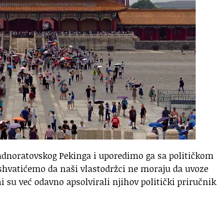
ladnoratovskog Pekinga i uporedimo ga sa političkom
hvatićemo da naši vlastodržci ne moraju da uvoze
 su već odavno apsolvirali njihov politički priručnik