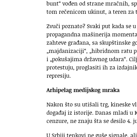
bunt“ vođen od strane mračnih, spo
tom rečenicom ukinut, a teren za 
Zvuči poznato? Svaki put kada se u
propagandna mašinerija momentaln
zahteve građana, sa skupštinske g
„majdanizaciji“, „hibridnom ratu 
i „pokušajima državnog udara“. Cil
protestuju, proglasiti ih za izdaj
represiju.
Arhipelag medijskog mraka
Nakon što su utišali trg, kineske v
događaj iz istorije. Danas mladi u
cenzure, ne znaju šta se desilo 4. j
U Srbiji tenkovi ne guše signale, a