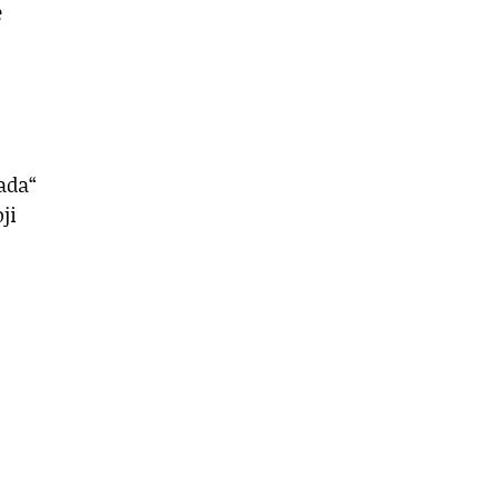
e
ada“
ji