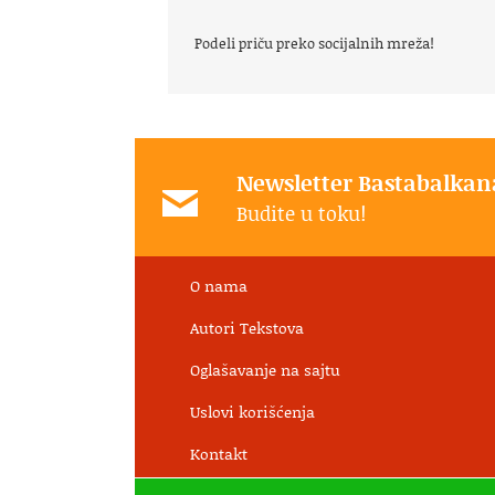
Podeli priču preko socijalnih mreža!
Newsletter Bastabalkan
Budite u toku!
O nama
Autori Tekstova
Oglašavanje na sajtu
Uslovi korišćenja
Kontakt