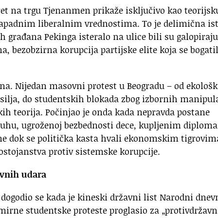
ret na trgu Tjenanmen prikaže isključivo kao teorijsk
apadnim liberalnim vrednostima. To je delimična ist
h građana Pekinga isteralo na ulice bili su galopiraj
a, bezobzirna korupcija partijske elite koja se bogati
ena. Nijedan masovni protest u Beogradu – od ekološk
silja, do studentskih blokada zbog izbornih manipula
kih teorija. Počinjao je onda kada nepravda postane
zduhu, ugroženoj bezbednosti dece, kupljenim diplo
ne dok se politička kasta hvali ekonomskim tigrovim
dostojanstva protiv sistemske korupcije.
avnih udara
 dogodio se kada je kineski državni list Narodni dnev
mirne studentske proteste proglasio za „protivdržavn