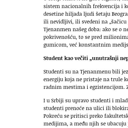
sistem nacionalnih frekvencija i k
desetine hiljada ljudi šetaju Beog
ili nevidljivi, ili svedeni na „šačic
Tjenanmen našeg doba: ako se o ne
pokrivenošću, to se pred milionima
gumicom, već konstantnim medij
Student kao večiti „unutrašnji nep
Studenti su na Tjenanmenu bili jez
energiju koja ne pristaje na trule 
radnim mestima i egzistencijom. Za
I u Srbiji su upravo studenti i mladi
studenti prenoće na ulici ili blokir
Pokreću se pritisci preko fakultet
medijima, a među njih se ubacuju p