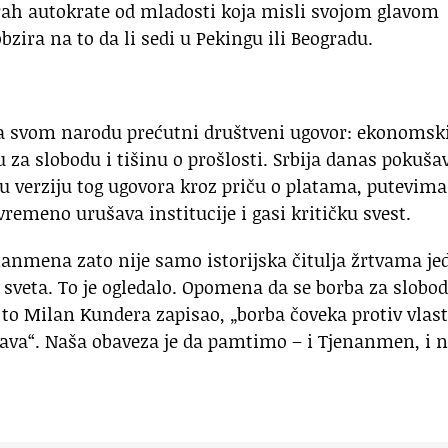
rah autokrate od mladosti koja misli svojom glavom
bzira na to da li sedi u Pekingu ili Beogradu.
la svom narodu prećutni društveni ugovor: ekonomsk
 za slobodu i tišinu o prošlosti. Srbija danas pokuša
 verziju tog ugovora kroz priču o platama, putevima
remeno urušava institucije i gasi kritičku svest.
nanmena zato nije samo istorijska čitulja žrtvama je
sveta. To je ogledalo. Opomena da se borba za slobo
e to Milan Kundera zapisao, „borba čoveka protiv vlast
rava“. Naša obaveza je da pamtimo – i Tjenanmen, i 