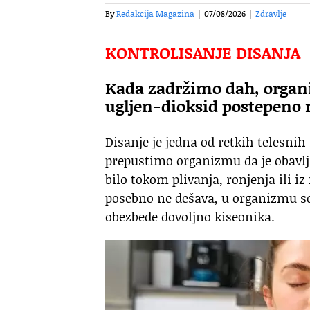
By
Redakcija Magazina
|
07/08/2026
|
Zdravlje
KONTROLISANJE DISANJA
Kada zadržimo dah, organi
ugljen-dioksid postepeno 
Disanje je jedna od retkih telesni
prepustimo organizmu da je obavl
bilo tokom plivanja, ronjenja ili i
posebno ne dešava, u organizmu se 
obezbede dovoljno kiseonika.