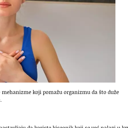
e mehanizme koji pomažu organizmu da što duže
.
stavljaju da koriste kiseonik koji se već nalazi u krv