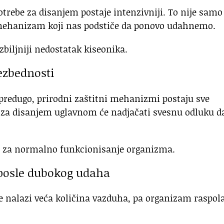
trebe za disanjem postaje intenzivniji. To nije samo
i mehanizam koji nas podstiče da ponovo udahnemo.
biljniji nedostatak kiseonika.
ezbednosti
predugo, prirodni zaštitni mehanizmi postaju sve
a za disanjem uglavnom će nadjačati svesnu odluku d
no za normalno funkcionisanje organizma.
h posle dubokog udaha
 nalazi veća količina vazduha, pa organizam raspol