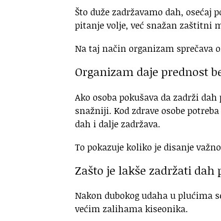
Što duže zadržavamo dah, osećaj po
pitanje volje, već snažan zaštitn
Na taj način organizam sprečava oz
Organizam daje prednost b
Ako osoba pokušava da zadrži dah 
snažniji. Kod zdrave osobe potreb
dah i dalje zadržava.
To pokazuje koliko je disanje važ
Zašto je lakše zadržati da
Nakon dubokog udaha u plućima se
većim zalihama kiseonika.