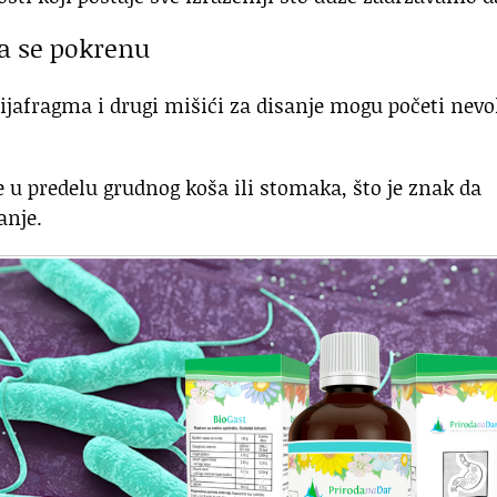
da se pokrenu
ijafragma i drugi mišići za disanje mogu početi nevo
e u predelu grudnog koša ili stomaka, što je znak da
anje.