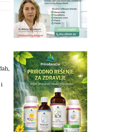
dah,
 i