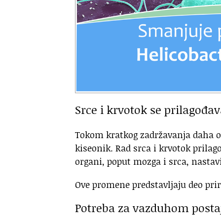
Srce i krvotok se prilagođav
Tokom kratkog zadržavanja daha or
kiseonik. Rad srca i krvotok prila
organi, poput mozga i srca, nastavi
Ove promene predstavljaju deo pri
Potreba za vazduhom postaj