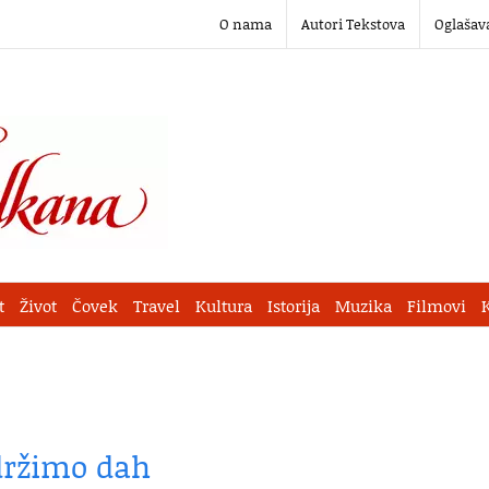
O nama
Autori Tekstova
Oglašav
t
Život
Čovek
Travel
Kultura
Istorija
Muzika
Filmovi
držimo dah