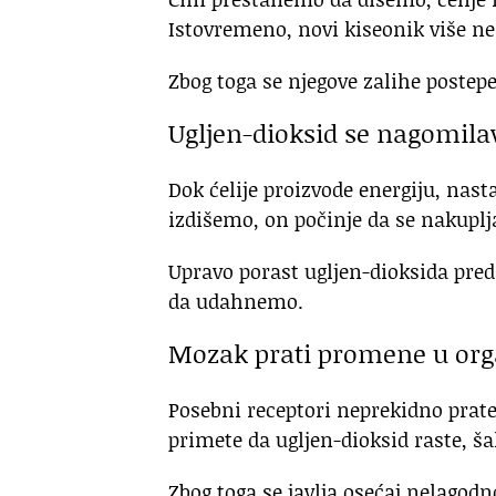
Istovremeno, novi kiseonik više ne 
Zbog toga se njegove zalihe postep
Ugljen-dioksid se nagomila
Dok ćelije proizvode energiju, nast
izdišemo, on počinje da se nakuplja
Upravo porast ugljen-dioksida pred
da udahnemo.
Mozak prati promene u or
Posebni receptori neprekidno prate 
primete da ugljen-dioksid raste, š
Zbog toga se javlja osećaj nelagodn