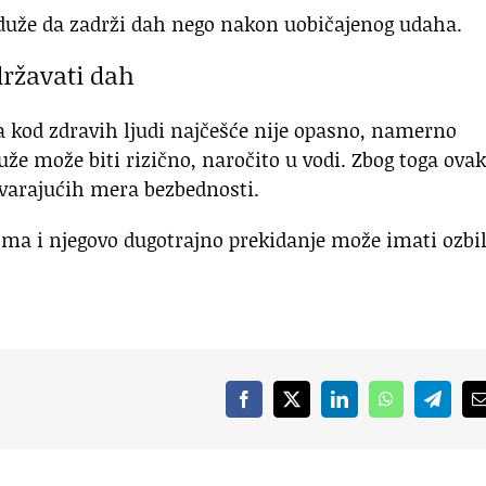
 duže da zadrži dah nego nakon uobičajenog udaha.
ržavati dah
a kod zdravih ljudi najčešće nije opasno, namerno
uže može biti rizično, naročito u vodi. Zbog toga ova
ovarajućih mera bezbednosti.
zma i njegovo dugotrajno prekidanje može imati ozbi
Facebook
X
LinkedIn
WhatsApp
Telegr