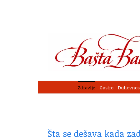
Skip
to
content
Zdravlje
Gastro
Duhovnos
Šta se dešava kada za