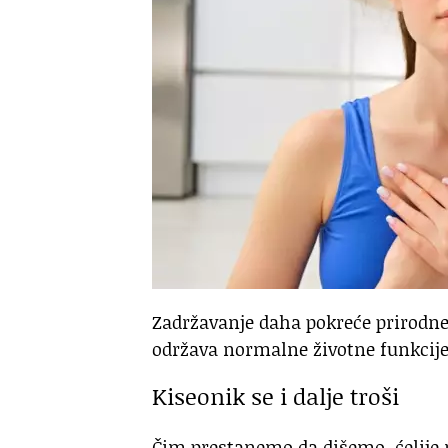
Zadržavanje daha pokreće prirodn
održava normalne životne funkcije
Kiseonik se i dalje troši
Čim prestanemo da dišemo, ćelije na