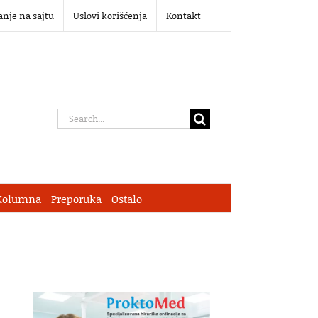
anje na sajtu
Uslovi korišćenja
Kontakt
Search
for:
Kolumna
Preporuka
Ostalo