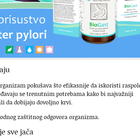
aju
ganizam pokušava što efikasnije da iskoristi raspol
gođavaju se trenutnim potrebama kako bi najvažniji
li da dobijaju dovoljno krvi.
rodnog zaštitnog odgovora organizma.
e sve jača