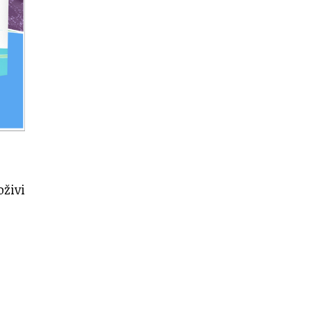
oživi