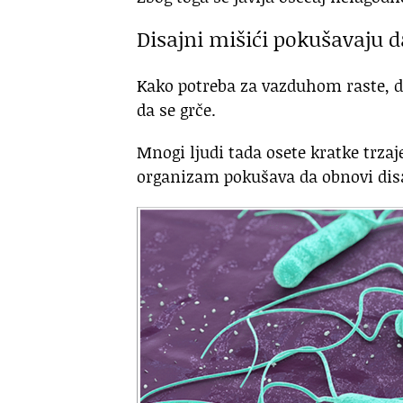
Disajni mišići pokušavaju 
Kako potreba za vazduhom raste, d
da se grče.
Mnogi ljudi tada osete kratke trzaj
organizam pokušava da obnovi dis