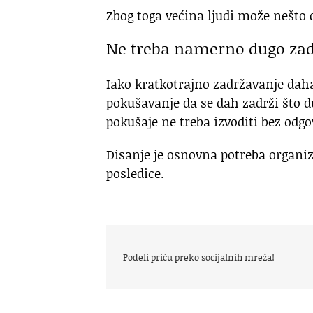
Zbog toga većina ljudi može nešto
Ne treba namerno dugo zad
Iako kratkotrajno zadržavanje dah
pokušavanje da se dah zadrži što d
pokušaje ne treba izvoditi bez odg
Disanje je osnovna potreba organi
posledice.
Podeli priču preko socijalnih mreža!