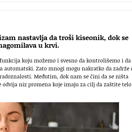
zam nastavlja da troši kiseonik, dok se
nagomilava u krvi.
h funkcija koju možemo i svesno da kontrolišemo i da
ja automatski. Zato mnogi mogu nakratko da zadrže 
z radoznalosti. Međutim, dok nam se čini da se ništa
odvija niz promena koje imaju za cilj da zaštite telo