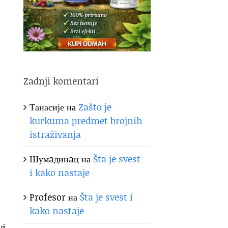
Zadnji komentari
Танасије
на
Zašto je
kurkuma predmet brojnih
istraživanja
Шумaдинaц
на
Šta je svest
i kako nastaje
Profesor
на
Šta je svest i
kako nastaje
i.