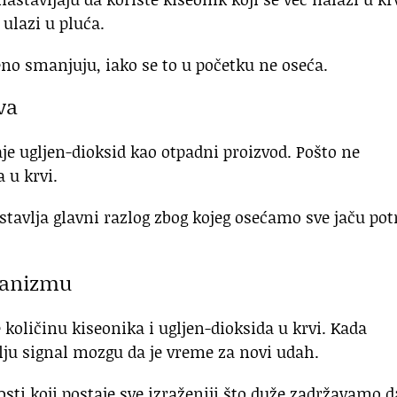
ulazi u pluća.
eno smanjuju, iako se to u početku ne oseća.
va
aje ugljen-dioksid kao otpadni proizvod. Pošto ne
 u krvi.
stavlja glavni razlog zbog kojeg osećamo sve jaču pot
ganizmu
količinu kiseonika i ugljen-dioksida u krvi. Kada
alju signal mozgu da je vreme za novi udah.
osti koji postaje sve izraženiji što duže zadržavamo d