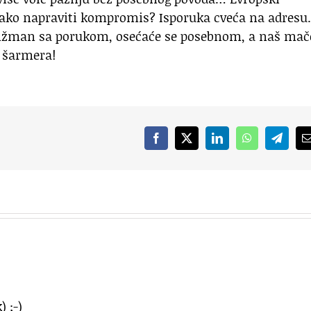
ko napraviti kompromis? Isporuka cveća na adresu.
anžman sa porukom, osećaće se posebnom, a naš mač
i šarmera!
Facebook
X
LinkedIn
WhatsApp
Telegr
 ;-)