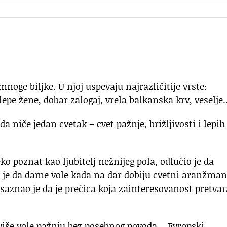
noge biljke. U njoj uspevaju najrazličitije vrste:
epe žene, dobar zalogaj, vrela balkanska krv, veselje
 da niče jedan cvetak – cvet pažnje, brižljivosti i lepih
 poznat kao ljubitelj nežnijeg pola, odlučio je da
 je da dame vole kada na dar dobiju cvetni aranžman
, saznao je da je prečica koja zainteresovanost pretvar
više vole pažnju bez posebnog povoda… Evropski