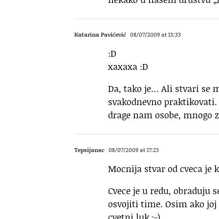
Katarina Pavićević
08/07/2009 at 13:33
:D
xaxaxa :D
Da, tako je… Ali stvari se 
svakodnevno praktikovati. 
drage nam osobe, mnogo 
Tepsijanac
08/07/2009 at 17:23
Mocnija stvar od cveca je 
Cvece je u redu, obraduju 
osvojiti time. Osim ako joj
cvetni luk :-)