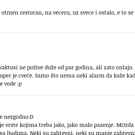
 otmen restoran, na veceru, uz svece i ostalo, e to se
ktusi ne požive duže od par godina, ali zato onlajn
uper je cveće. Samo što nema neki alarm da kaže kad
e vode :p
de nezgodno:D
a je vrste kojima treba jako, jako malo pazenje. MOzda
sa ljudima. Neki su zahtevni, neki su manje zahtevni