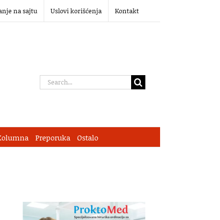
anje na sajtu
Uslovi korišćenja
Kontakt
Search
for:
Kolumna
Preporuka
Ostalo