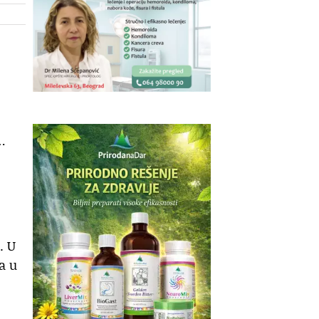
…
. U
a u