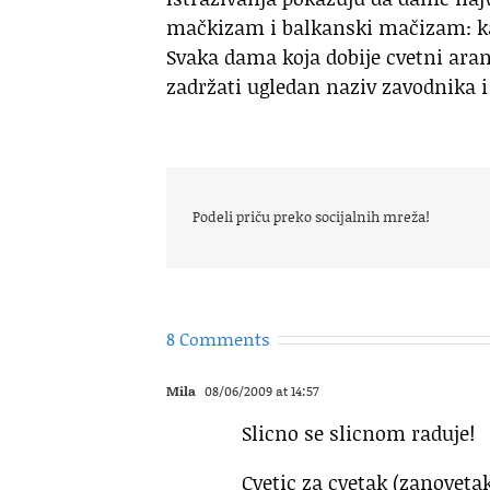
mačkizam i balkanski mačizam: ka
Svaka dama koja dobije cvetni ar
zadržati ugledan naziv zavodnika 
Podeli priču preko socijalnih mreža!
8 Comments
Mila
08/06/2009 at 14:57
Slicno se slicnom raduje!
Cvetic za cvetak (zanovetak)