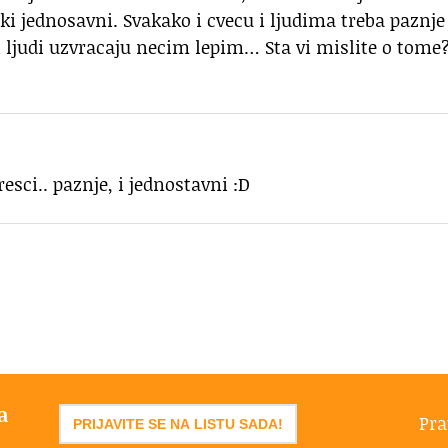
ki jednosavni. Svakako i cvecu i ljudima treba paznje 
e i ljudi uzvracaju necim lepim… Sta vi mislite o tome
esci.. paznje, i jednostavni :D
a
Pra
PRIJAVITE SE NA LISTU SADA!