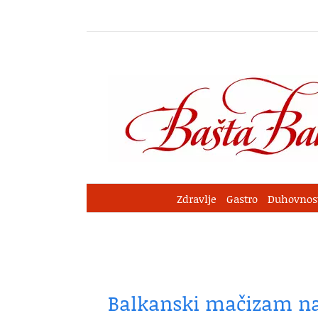
Skip
to
content
Zdravlje
Gastro
Duhovnos
Balkanski mačizam na