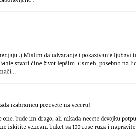
menjaju :) Mislim da udvaranje i pokazivanje ljubavi t
Male stvari čine život lepšim. Osmeh, posebno na li
znači…
kada izabranicu pozovete na veceru!
se one, bude im drago, ali nikada necete devojku potp
 ne iskitite vencani buket sa 100 rose ruza i napravite