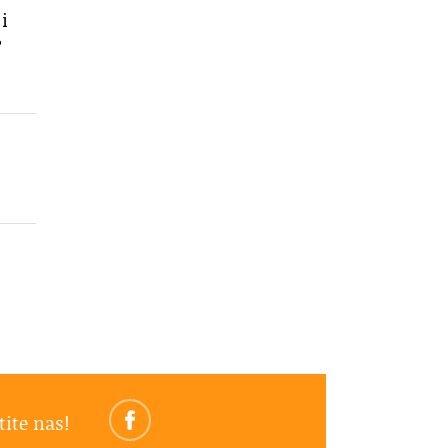
i
?
tite nas!