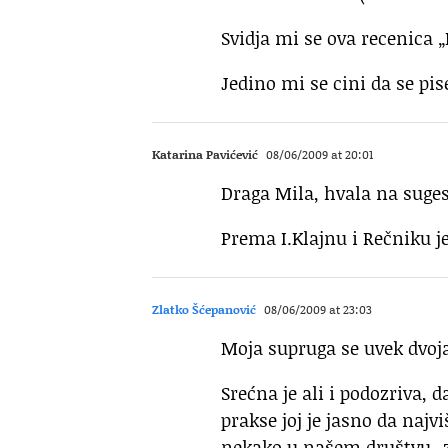
Svidja mi se ova recenica
Jedino mi se cini da se 
Katarina Pavićević
08/06/2009 at 20:01
Draga Mila, hvala na sugest
Prema I.Klajnu i Rečniku 
Zlatko Šćepanović
08/06/2009 at 23:03
Moja supruga se uvek dvoj
Srećna je ali i podozriva, 
prakse joj je jasno da najvi
nekako u našem društvu „z