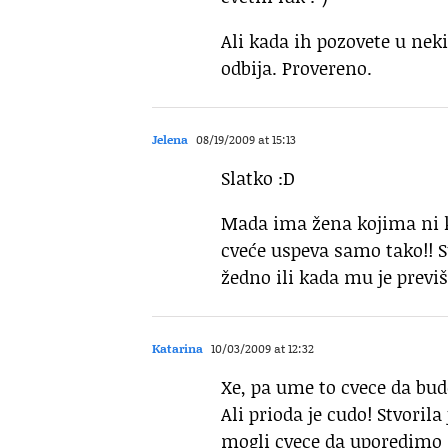
Ali kada ih pozovete u neki
odbija. Provereno.
Jelena
08/19/2009 at 15:13
Slatko :D
Mada ima žena kojima ni ka
cveće uspeva samo tako!! S
žedno ili kada mu je previš
Katarina
10/03/2009 at 12:32
Xe, pa ume to cvece da bu
Ali prioda je cudo! Stvoril
mogli cvece da uporedimo 