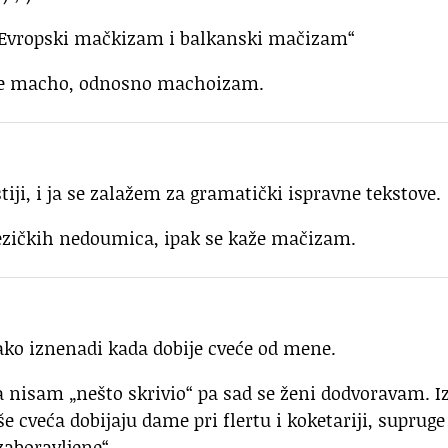
 „Evropski mačkizam i balkanski mačizam“
pise macho, odnosno machoizam.
iji, i ja se zalažem za gramatički ispravne tekstove.
jezičkih nedoumica, ipak se kaže mačizam.
ako iznenadi kada dobije cveće od mene.
da nisam „nešto skrivio“ pa sad se ženi dodvoravam. I
še cveća dobijaju dame pri flertu i koketariji, supruge
aboravljene“.