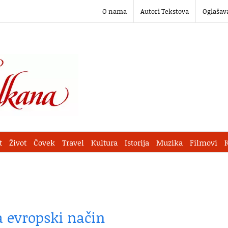
O nama
Autori Tekstova
Oglašav
t
Život
Čovek
Travel
Kultura
Istorija
Muzika
Filmovi
 evropski način