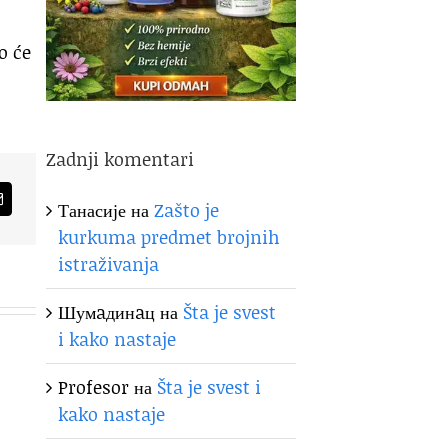
o će
Zadnji komentari
Танасије
на
Zašto je
am
Email
kurkuma predmet brojnih
istraživanja
Шумaдинaц
на
Šta je svest
i kako nastaje
Profesor
на
Šta je svest i
kako nastaje