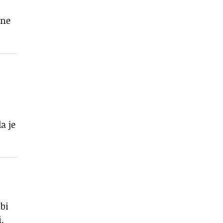
 ne
a je
 bi
.