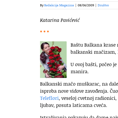
By
Redakcija Magazina
|
08/06/2009
|
Društvo
Katarina Pavićević
* * *
Baštu Balkana krase m
balkanski mačizam, l
U ovoj bašti, počeo je
manira.
Balkanski mačo muškarac, na daleko
isproba nove vidove zavođenja. Čuo
Teleflori
, veseloj cvetnoj radionici
ljubav, posuta laticama cveća.
Istraživanja pokazuju da dame naj