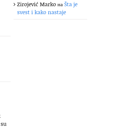
Zirojević Marko
на
Šta je
svest i kako nastaje
z
 su