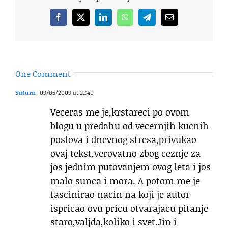
Facebook
X
LinkedIn
WhatsApp
Telegram
Email
One Comment
Saturn
09/05/2009 at 21:40
Veceras me je,krstareci po ovom
blogu u predahu od vecernjih kucnih
poslova i dnevnog stresa,privukao
ovaj tekst,verovatno zbog ceznje za
jos jednim putovanjem ovog leta i jos
malo sunca i mora. A potom me je
fascinirao nacin na koji je autor
ispricao ovu pricu otvarajacu pitanje
staro,valjda,koliko i svet.Jin i